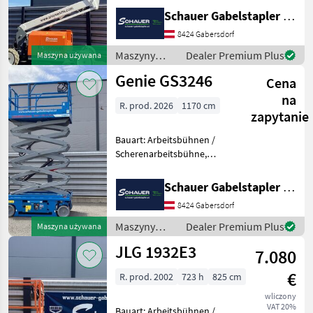
8000mm, Bauhöhe:
Schauer Gabelstapler GmbH
2600mm, Batterie: Starter
8424 Gabersdorf
12V , Sonderausstattung: CE
Zertifikat, Edelstahl
Maszyny
Dealer Premium Plus
Maszyna używana
budowlane /
Genie GS3246
Cena
Snorkel
na
R. prod. 2026
1170 cm
zapytanie
Bauart: Arbeitsbühnen /
Scherenarbeitsbühne,
Tragkraft: 318kg, Hubhöhe:
9600mm, Bauhöhe:
Schauer Gabelstapler GmbH
2530mm, Batterie: Trojan 6V
8424 Gabersdorf
228Ah Zustand: Neu,
Bereifung vorne: Vollgummi
Maszyny
Dealer Premium Plus
Maszyna używana
E
budowlane /
JLG 1932E3
7.080
Genie
€
R. prod. 2002
723 h
825 cm
wliczony
VAT 20%
Bauart: Arbeitsbühnen /