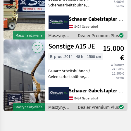
5.900 €
Scherenarbeitsbühne,
netto
Tragkraft: 230kg, Hubhöhe:
5800mm, Bauhöhe:
Schauer Gabelstapler GmbH
2135mm, Batterie: Trojan
8424 Gabersdorf
PzS 24V Zustand: Neu,
Bereifung vorne: Bandagen
Maszyny
Dealer Premium Plus
Maszyna używana
Ein
budowlane /
Sonstige A15 JE
15.000
JLG
€
R. prod. 2014
48 h
1500 cm
wliczony
VAT 20%
Bauart: Arbeitsbühnen /
12.500 €
Gelenkarbeitsbühne,
netto
Tragkraft: 230kg, Hubhöhe:
13000mm, Bauhöhe:
Schauer Gabelstapler GmbH
1990mm, Bereifung vorne:
8424 Gabersdorf
Bandagen Einfach 60 - 80% ,
Bereifung hinten: Banda
Maszyny
Dealer Premium Plus
Maszyna używana
budowlane /
Sonstige