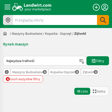
Przeglądaj oferty
/
Maszyny Budowlane
/
Koparka - Osprzęt
/
Zijtveld
Rynek maszyn
Tak sortuje się na Landwirt.com
Filtry
x
x
x
x
Maszyny Budowlane
Koparka Osprzet
Zijtveld
x
Usuń wszystkie filtry
Lista
Siatka