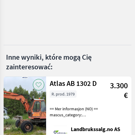
BIG
Kinshofer
Auger Torque
A&T Anbaugeräte
Inne wyniki, które mogą Cię
CAT
zainteresować:
Pokaż
wszystkie
Atlas AB 1302 D
37
3.300
€
R. prod. 1979
MARKETPLACE
Oferty
Ogłoszenia
Marketplace
== Mer informasjon (NO) ==
dealerów
drobne
mascus_category:
excavators Please provide
reference number upon
Landbrukssalg.no AS
request: 9504 See