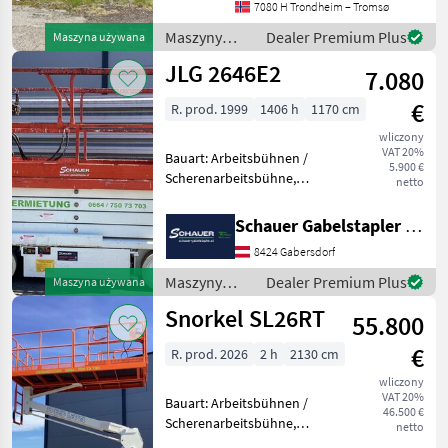
7080 H Trondheim – Tromsø
en.landbrukssalg.no/9504
for more images Specificati
Maszyny
Dealer Premium Plus
Maszyna używana
budowlane /
JLG 2646E2
7.080
Atlas
€
R. prod. 1999
1406 h
1170 cm
wliczony
VAT 20%
Bauart: Arbeitsbühnen /
5.900 €
Scherenarbeitsbühne,
netto
Tragkraft: 340kg, Hubhöhe:
7920mm, Batterie: Trojan
Schauer Gabelstapler GmbH
PzS 6V 225Ah Zustand: 60 -
8424 Gabersdorf
80%, Bereifung vorne:
Vollgummi Einfach 8
Maszyny
Dealer Premium Plus
Maszyna używana
budowlane /
Snorkel SL26RT
55.800
JLG
€
R. prod. 2026
2 h
2130 cm
wliczony
VAT 20%
Bauart: Arbeitsbühnen /
46.500 €
Scherenarbeitsbühne,
netto
Tragkraft: 680kg, Hubhöhe: