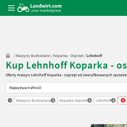
/
Maszyny Budowlane
/
Koparka - Osprzęt
/
Lehnhoff
Kup Lehnhoff Koparka - o
Oferty maszyn Lehnhoff Koparka - osprzęt od zweryfikowanych sprzeda
Tak sortuje się na Landwirt.com
x
x
x
x
x
Maszyny Budowlane
Koparka Osprzet
Lehnhoff
U