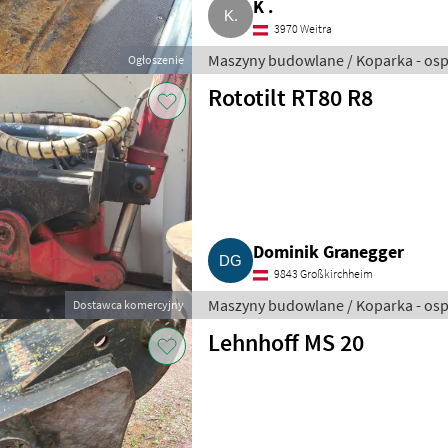
K .
3970 Weitra
Maszyny budowlane / Koparka - osp
Ogłoszenie
Rototilt RT80 R8
Dominik Granegger
9843 Großkirchheim
Maszyny budowlane / Koparka - osp
Dostawca komercyjny
Lehnhoff MS 20