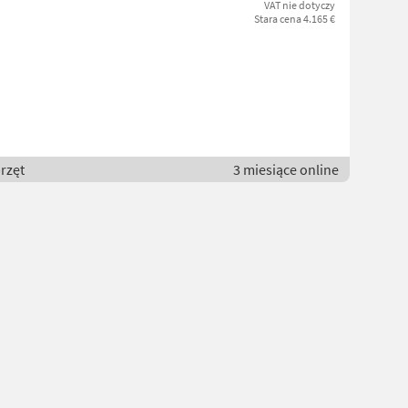
VAT nie dotyczy
Stara cena 4.165 €
rzęt
3 miesiące online