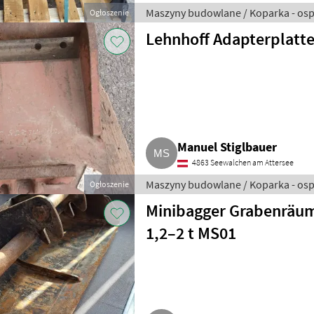
Maszyny budowlane / Koparka - osp
Ogłoszenie
Lehnhoff Adapterplatt
Manuel Stiglbauer
4863 Seewalchen am Attersee
Maszyny budowlane / Koparka - osp
Ogłoszenie
Minibagger Grabenräum
1,2–2 t MS01