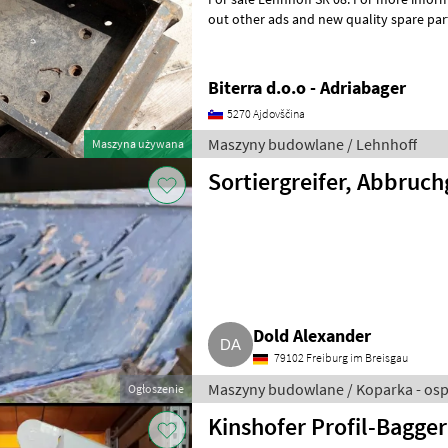
out other ads and new quality spare parts on
budowlane Koparka - osprzę
Biterra d.o.o - Adriabager
5270 Ajdovščina
Maszyny budowlane / Lehnhoff
Maszyna używana
Sortiergreifer, Abbruch
Dold Alexander
79102 Freiburg im Breisgau
Maszyny budowlane / Koparka - osp
Ogłoszenie
Kinshofer Profil-Bagger