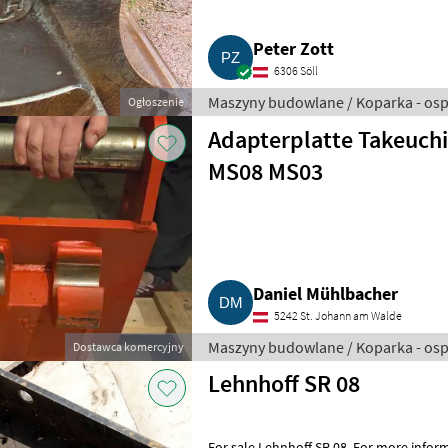
Peter Zott
6306 Söll
Maszyny budowlane / Koparka - osp
Ogłoszenie
Adapterplatte Takeuch
MS08 MS03
Daniel Mühlbacher
5242 St. Johann am Walde
Maszyny budowlane / Koparka - osp
Dostawca komercyjny
Lehnhoff SR 08
For sale Lehnhoff SR 08. For more information, please call us. Check