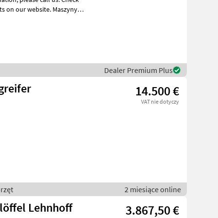
 our website. Maszyny
Dealer Premium Plus
greifer
14.500 €
VAT nie dotyczy
rzęt
2 miesiące online
löffel Lehnhoff
3.867,50 €