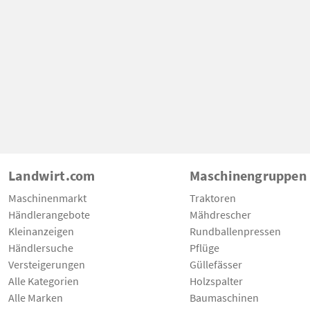
Landwirt.com
Maschinengruppen
Maschinenmarkt
Traktoren
Händlerangebote
Mähdrescher
Kleinanzeigen
Rundballenpressen
Händlersuche
Pflüge
Versteigerungen
Güllefässer
Alle Kategorien
Holzspalter
Alle Marken
Baumaschinen