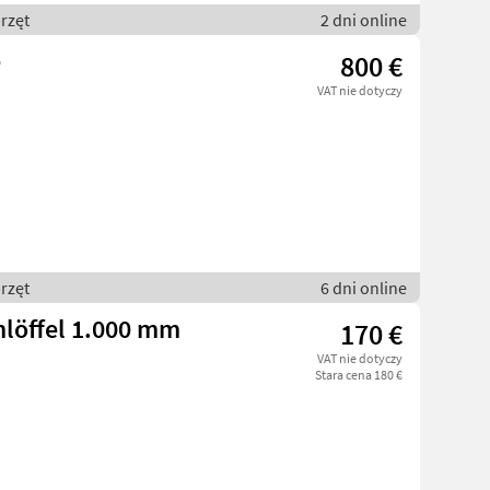
rzęt
2 dni online
e
800 €
VAT nie dotyczy
rzęt
6 dni online
löffel 1.000 mm
170 €
VAT nie dotyczy
Stara cena 180 €