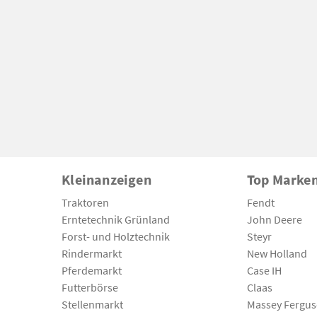
Kleinanzeigen
Top Marke
Traktoren
Fendt
Erntetechnik Grünland
John Deere
Forst- und Holztechnik
Steyr
Rindermarkt
New Holland
Pferdemarkt
Case IH
Futterbörse
Claas
Stellenmarkt
Massey Fergu