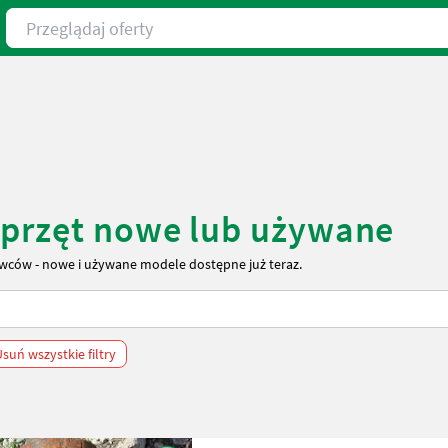
Przeglądaj oferty
sprzęt nowe lub używane
wców - nowe i używane modele dostępne już teraz.
suń wszystkie filtry