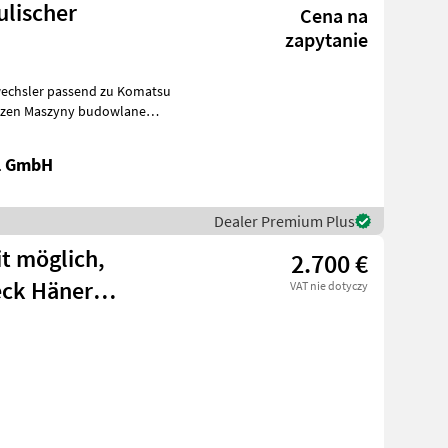
ulischer
Cena na
zapytanie
wechsler passend zu Komatsu
owlane
al GmbH
Dealer Premium Plus
it möglich,
2.700 €
eck Häner
VAT nie dotyczy