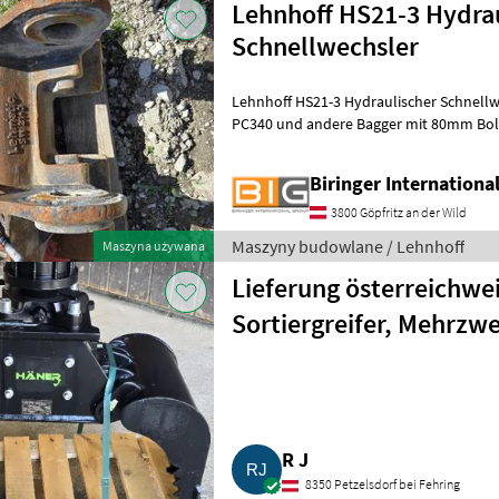
Lehnhoff HS21-3 Hydra
Schnellwechsler
Lehnhoff HS21-3 Hydraulischer Schnell
PC340 und andere Bagger mit 80mm Bolzen Maszyny bud
Koparka - osprzęt
Biringer Internation
3800 Göpfritz an der Wild
Maszyny budowlane / Lehnhoff
Maszyna używana
Lieferung österreichwe
Sortiergreifer, Mehrzw
HMZGx1.3
R J
8350 Petzelsdorf bei Fehring