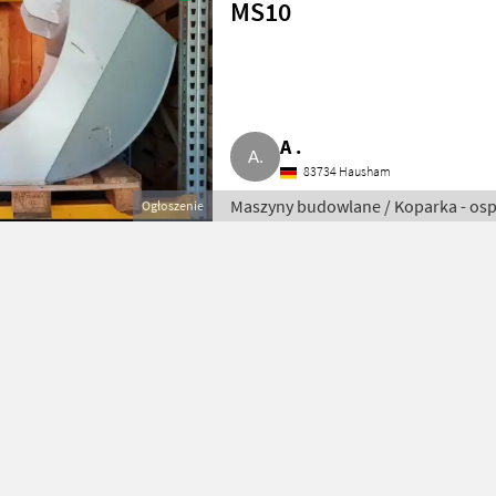
MS10
A .
83734 Hausham
Maszyny budowlane / Koparka - osp
Ogłoszenie