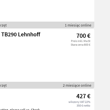
rzęt
1 miesiąc online
i TB290 Lehnhoff
700 €
Preis inkl. MwSt
Stara cena 800 €
rzęt
2 miesiące online
427 €
wliczony VAT 22%
350 € netto