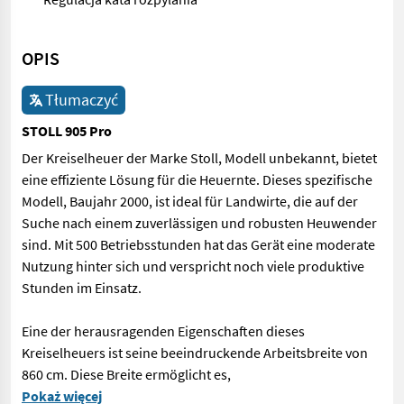
OPIS
Tłumaczyć
STOLL 905 Pro
Der Kreiselheuer der Marke Stoll, Modell unbekannt, bietet
eine effiziente Lösung für die Heuernte. Dieses spezifische
Modell, Baujahr 2000, ist ideal für Landwirte, die auf der
Suche nach einem zuverlässigen und robusten Heuwender
sind. Mit 500 Betriebsstunden hat das Gerät eine moderate
Nutzung hinter sich und verspricht noch viele produktive
Stunden im Einsatz.
Eine der herausragenden Eigenschaften dieses
Kreiselheuers ist seine beeindruckende Arbeitsbreite von
860 cm. Diese Breite ermöglicht es,
Der Kreiselheuer der Marke Stoll, Modell unbekannt, bietet eine
Pokaż więcej