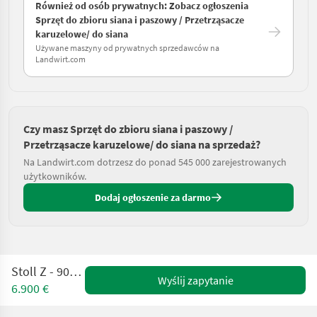
Również od osób prywatnych: Zobacz ogłoszenia
Sprzęt do zbioru siana i paszowy / Przetrząsacze
karuzelowe/ do siana
Używane maszyny od prywatnych sprzedawców na
Landwirt.com
Czy masz Sprzęt do zbioru siana i paszowy /
Przetrząsacze karuzelowe/ do siana na sprzedaż?
Na Landwirt.com dotrzesz do ponad 545 000 zarejestrowanych
użytkowników.
Dodaj ogłoszenie za darmo
Stoll Z - 905 PRO D
Wyślij zapytanie
6.900 €