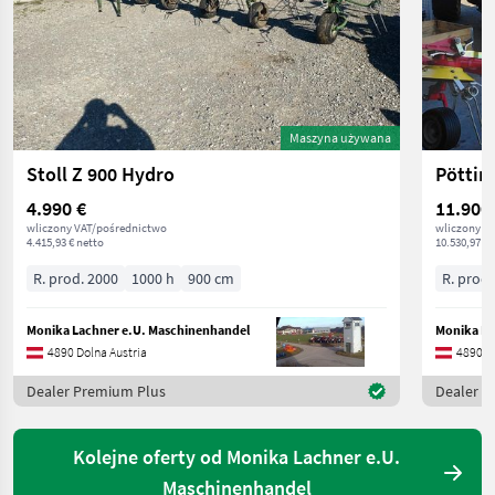
Maszyna używana
Stoll Z 900 Hydro
Pöttin
4.990 €
11.900
wliczony VAT/pośrednictwo
wliczony V
4.415,93 € netto
10.530,97 € 
R. prod. 2000
1000 h
900 cm
R. prod.
Monika Lachner e.U. Maschinenhandel
Monika La
4890 Dolna Austria
4890 Do
Dealer Premium Plus
Dealer P
Kolejne oferty od Monika Lachner e.U.
Maschinenhandel