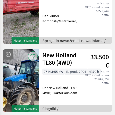
wliczony
VAT/pośrednictwo
5.221,24 €
netto
Der Gruber
Kompost-/Miststreuer,
Model SM 45, neuen
Kratzboden, aus dem
Baujahr 1999, ist ein
Sprzęt do nawożenia i nawadniania /
Maszyna używana
zuverlässiges
landwirtschaftliches Gerät,
das speziell für das effizien
New Holland
33.500
TL80 (4WD)
€
75 KM/55 kW
R. prod. 2004
4370 h
wliczony
VAT/pośrednictwo
29.646,02 €
netto
Der New Holland TL80
(4WD) Traktor aus dem
Baujahr 2003 ist ein
leistungsstarker und
vielseitiger Standardtraktor,
Ciągniki /
Maszyna używana
der speziell für