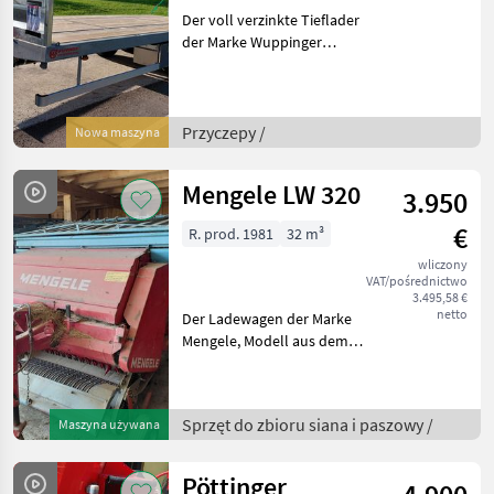
Der voll verzinkte Tieflader
der Marke Wuppinger
spezifiziert, bietet eine
erstklassige Ausstattung
und ist ideal für den
Transport von schweren
Przyczepy /
Nowa maszyna
Lasten geeignet. Der
Mengele LW 320
3.950
€
R. prod. 1981
32 m³
wliczony
VAT/pośrednictwo
3.495,58 €
netto
Der Ladewagen der Marke
Mengele, Modell aus dem
Baujahr 1981, mit neuer
Pick up ist ein zuverlässiges
landwirtschaftliches Gerät,
Sprzęt do zbioru siana i paszowy /
Maszyna używana
das sich ideal für den
Transport vo
Pöttinger