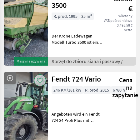
3500
€
R. prod. 1995
35 m³
wliczony
VAT/pośrednictwo
3.495,58 €
netto
Der Krone Ladewagen
Modell Turbo 3500 ist ein
zuverlässiges Arbeitsgerät,
das speziell für die
effiziente Ernte und den
Sprzęt do zbioru siana i paszowy /
Maszyna używana
Transport von Silage mit 35
Messer, entwickel
Fendt 724 Vario
Cena
na
246 KM/181 kW
R. prod. 2015
6780 h
zapytanie
Angeboten wird ein Fendt
724 S4 Profi Plus mit
umfangreicher Ausstattung
- Arbeitsscheinwerfer
Umbau auf Voll-LED -