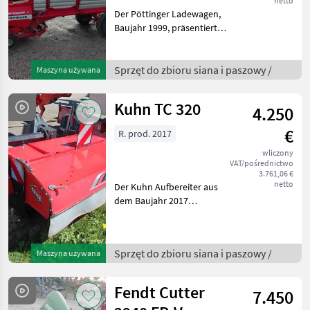
netto
Der Pöttinger Ladewagen,
Baujahr 1999, präsentiert
sich als zuverlässiger und
funktionaler
Silierladewagen, ideal für
Sprzęt do zbioru siana i paszowy /
Maszyna używana
landwirtschaftliche
Betriebe, die Wert auf Effi
Kuhn TC 320
4.250
€
R. prod. 2017
wliczony
VAT/pośrednictwo
3.761,06 €
netto
Der Kuhn Aufbereiter aus
dem Baujahr 2017
präsentiert sich als eine
herausragende Maschine,
die speziell für die effiziente
Sprzęt do zbioru siana i paszowy /
Maszyna używana
Bearbeitung von
landwirtschaftlichen Fläc
Fendt Cutter
7.450