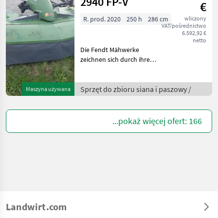
2940 FP-V
€
R. prod. 2020
250 h
286 cm
wliczony
VAT/pośrednictwo
6.592,92 €
netto
Die Fendt Mähwerke
zeichnen sich durch ihre
hohe Effizienz und
Zuverlässigkeit aus. Dieses
spezifische Modell, Baujahr
Sprzęt do zbioru siana i paszowy /
Maszyna używana
2020, hat lediglich 250
Betriebsstunden auf de
...pokaż więcej ofert: 166
Landwirt.com