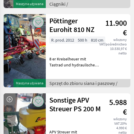
Ciągniki /
Maszyna używana
Druckluftbremse - Hyd
Anhängerbremse - Mo
Pöttinger
11.900
Eurohit 810 NZ
€
R. prod. 2012
500 h
810 cm
wliczony
VAT/pośrednictwo
10.530,97 €
netto
8 er Kreiselheuer mit
Tastrad und hydraulische
Grenzstreueinrichtung nur
950 kg. Topzustand,
Breitreifen,
Sprzęt do zbioru siana i paszowy /
Maszyna używana
Dämpfungsstreben, auch
andere Größen und Marken
Sonstige APV
5.988
auf Lager v
Streuer PS 200 M
€
wliczony
VAT 20%
4.990 €
APV Streuer mit
netto