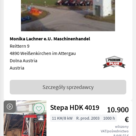
Monika Lachner e.U. Maschinenhandel
Reittern 9
4890 Weißenkirchen im Attergau
Dolna Austria
Austria
Szczegóły sprzedawcy
Stepa HDK 4019
10.900
€
11 KM/8 kW
R. prod. 2003
1000 h
wliczony
VAT/pośrednictwo
9.646,02 €