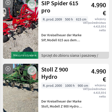
SIP Spider 615
4.990
pro
€
R. prod. 2009
500 h
615 cm
wliczony
VAT/pośrednictwo
4.415,93 €
netto
Der Kreiselheuer der Marke
SIP, Modell 615 aus dem
Baujahr 2009 ist ein
zuverlässiges
landwirtschaftliches Gerät,
Sprzęt do zbioru siana i paszowy /
Maszyna używana
das sich ideal für die
effiziente Heuernte eignet.
Stoll Z 900
4.990
Hydro
€
R. prod. 2000
1000 h
900 cm
wliczony
VAT/pośrednictwo
4.415,93 €
netto
Der Kreiselheuer der Marke
Stoll, Modell Z 900 Hydro
Super, ist ein zuverlässiges