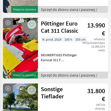
landwirtschaftliches Gerät,
das im Jahr 2000 gebaut
Sprzęt do zbioru siana i paszowy /
Maszyna używana
wurde. Mit einer
beeindruckende
Pöttinger Euro
13.990
Cat 311 Classic
€
R. prod. 2024
100 h
305 cm
wliczony
VAT/pośrednictwo
12.380,53 €
netto
NEUWERTIGES Pöttinger
Eurocat 311 F
Frontmähwerk – Modell
2024 BJ 23 Entdecken Sie
das leistungsstarke
Sprzęt do zbioru siana i paszowy /
Maszyna używana
Pöttinger Eurocat 311 F
Frontmähwerk, ein
Sonstige
31.800
herausragendes Mo
Tieflader
€
VAT nie
dotyczy