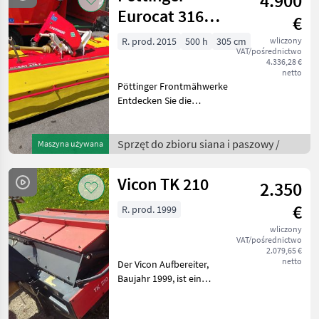
4.900
Eurocat 316
€
Front
R. prod. 2015
500 h
305 cm
wliczony
VAT/pośrednictwo
4.336,28 €
netto
Pöttinger Frontmähwerke
Entdecken Sie die
hochwertigen
Frontmähwerke der
renommierten Marke
Sprzęt do zbioru siana i paszowy /
Maszyna używana
Pöttinger, die bekannt für
ihre Zuverlässigkeit und
Vicon TK 210
2.350
Effizienz in der La
€
R. prod. 1999
wliczony
VAT/pośrednictwo
2.079,65 €
netto
Der Vicon Aufbereiter,
Baujahr 1999, ist ein
zuverlässiges und gut
gepflegtes Modell, das in