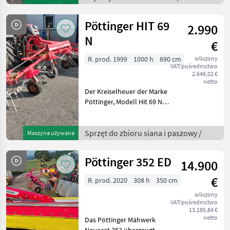
Baujahr ca. 1999, ist ein
robustes und zuverlässige
Pöttinger HIT 69
2.990
N
€
R. prod. 1999
1000 h
690 cm
wliczony
VAT/pośrednictwo
2.646,02 €
netto
Der Kreiselheuer der Marke
Pöttinger, Modell Hit 69 N,
ist ein zuverlässiges
landwirtschaftliches Gerät,
das im Jahr 1999 gebaut
Sprzęt do zbioru siana i paszowy /
Maszyna używana
wurde. Mit einer
beeindruckenden Arb
Pöttinger 352 ED
14.900
€
R. prod. 2020
308 h
350 cm
wliczony
VAT/pośrednictwo
13.185,84 €
netto
Das Pöttinger Mähwerk