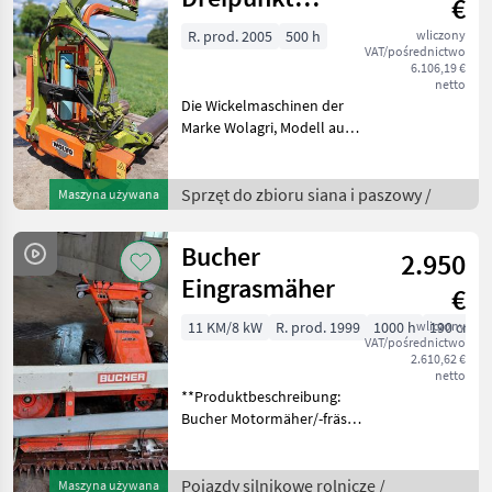
€
Wickler
R. prod. 2005
500 h
wliczony
VAT/pośrednictwo
6.106,19 €
netto
Die Wickelmaschinen der
Marke Wolagri, Modell aus
dem Baujahr 2005, zeichnen
sich durch ihre hohe
Qualität und
Sprzęt do zbioru siana i paszowy /
Maszyna używana
Zuverlässigkeit aus. Mit
lediglich 500
Bucher
2.950
Betriebsstunden
Eingrasmäher
€
11 KM/8 kW
R. prod. 1999
1000 h
wliczony
190 cm
VAT/pośrednictwo
2.610,62 €
netto
**Produktbeschreibung:
Bucher Motormäher/-fräse
Modell** **Allgemeine
Informationen:** Der
Bucher Motormäher,
Pojazdy silnikowe rolnicze /
Maszyna używana