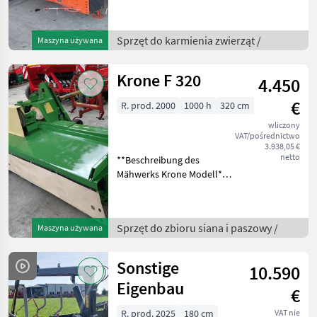
ist ein zuverlässiges und
effizientes Gerät zur
Futterzubereitung in
Sprzęt do karmienia zwierząt /
Maszyna używana
landwirtschaftlichen
Betrieben. Mit einem Fass
Krone F 320
4.450
€
R. prod. 2000
1000 h
320 cm
wliczony
VAT/pośrednictwo
3.938,05 €
netto
**Beschreibung des
Mähwerks Krone Modell**
Auch viele andere
Frontmähwerke auf Lager
wie Kuhn, Vicon, Pöttinger,
Sprzęt do zbioru siana i paszowy /
Maszyna używana
Claas Fella, usw.... ca. 50 Stk.
... Das angeboten
Sonstige
10.590
Eigenbau
€
R. prod. 2025
180 cm
VAT nie