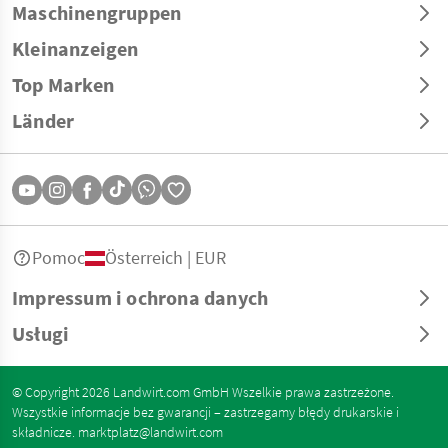
Maschinengruppen
Kleinanzeigen
Top Marken
Länder
Pomoc
Österreich | EUR
Impressum i ochrona danych
Usługi
© Copyright 2026 Landwirt.com GmbH Wszelkie prawa zastrzeżone.
Wszystkie informacje bez gwarancji – zastrzegamy błędy drukarskie i
składnicze.
marktplatz@landwirt.com