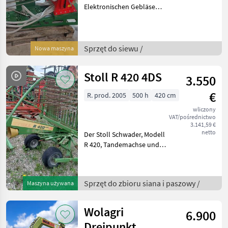
Elektronischen Gebläse
und wegabhängender
Steuerrung 5.2 mit 2 Walzen
und 6 Verteilerdüsen Sprzęt
do siewu Uniwersalne
Sprzęt do siewu /
Nowa maszyna
maszyny
Stoll R 420 4DS
3.550
€
R. prod. 2005
500 h
420 cm
wliczony
VAT/pośrednictwo
3.141,59 €
netto
Der Stoll Schwader, Modell
R 420, Tandemachse und
Tastrad, ist ein
zuverlässiges und
leistungsstarkes
Sprzęt do zbioru siana i paszowy /
Maszyna używana
landwirtschaftliches Gerät,
das speziell für effizientes
Schwad
Wolagri
6.900
Dreipunkt