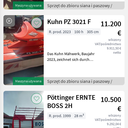
die Zustandsklasse 2
Sprzęt do zbioru siana i paszowy /
Maszyna używana
eingestuft ist, was einem
guten Zustand entspricht.
Kuhn PZ 3021 F
11.200
€
R. prod. 2023
100 h
305 cm
wliczony
VAT/pośrednictwo
9.911,50 €
netto
Das Kuhn Mähwerk, Baujahr
2023, zeichnet sich durch
seine moderne Technik und
hohe Leistungsfähigkeit
aus. Mit nur 100
Sprzęt do zbioru siana i paszowy /
Maszyna używana
Betriebsstunden ist dieses
Mähwerk nahezu neuw
Pöttinger ERNTE
10.500
BOSS 2H
€
R. prod. 1999
28 m³
wliczony
VAT/pośrednictwo
9.292,04 €