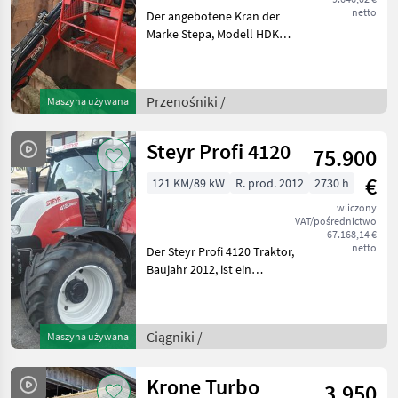
netto
Der angebotene Kran der
Marke Stepa, Modell HDK
4010, 4fach Teleskop
Reichweite von 2, 5m bis
14m ist ein zuverlässiges
Przenośniki /
Maszyna używana
Arbeitsgerät aus dem
Baujahr 2003. Mit einer
Steyr Profi 4120
75.900
€
121 KM/89 kW
R. prod. 2012
2730 h
wliczony
VAT/pośrednictwo
67.168,14 €
netto
Der Steyr Profi 4120 Traktor,
Baujahr 2012, ist ein
leistungsstarker und
vielseitiger Standardtraktor,
der sich ideal für den
Ciągniki /
Maszyna używana
Einsatz im Grünland eignet.
Mit einer M
Krone Turbo
3.950