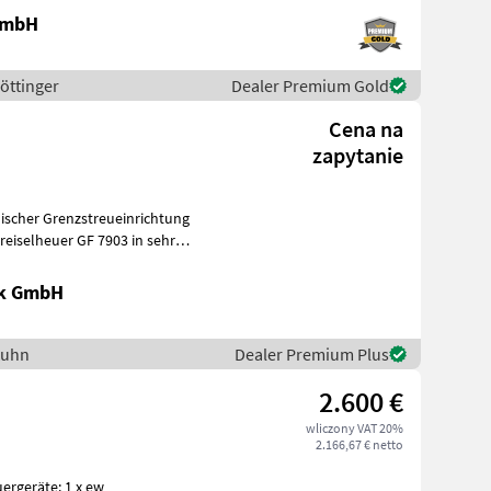
 GmbH
Pöttinger
Dealer Premium Gold
Cena na
zapytanie
lischer Grenzstreueinrichtung
ik GmbH
Kuhn
Dealer Premium Plus
2.600 €
wliczony VAT 20%
2.166,67 € netto
uergeräte: 1 x ew