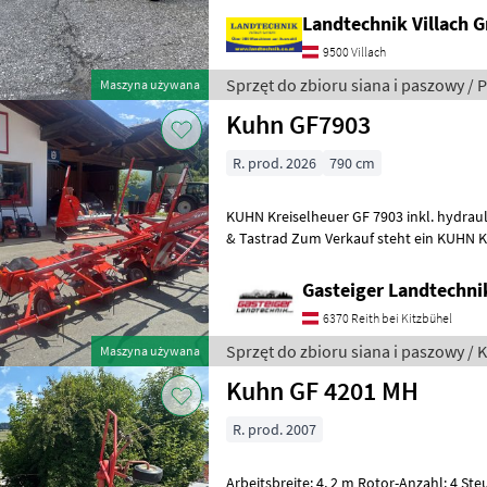
Landtechnik Villach
9500 Villach
Sprzęt do zbioru siana i paszowy / 
Maszyna używana
Kuhn GF7903
R. prod. 2026
790 cm
KUHN Kreiselheuer GF 7903 inkl. hydrau
& Tastrad Zum Verkauf steht ein KUHN Kreiselheuer GF 7903 in sehr
gutem Zustand. Ausstattun
Gasteiger Landtechn
6370 Reith bei Kitzbühel
Sprzęt do zbioru siana i paszowy / 
Maszyna używana
Kuhn GF 4201 MH
R. prod. 2007
Arbeitsbreite: 4, 2 m Rotor-Anzahl: 4 Ste