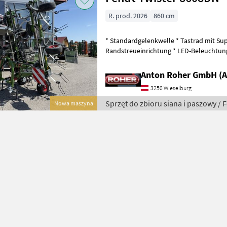
R. prod. 2026
860 cm
* Standardgelenkwelle * Tastrad mit Sup
Randstreueinrichtung * LED-Beleuchtung
Hydrauliczna regulacja wysokości cię
Anton Roher GmbH (A
3250 Wieselburg
Sprzęt do zbioru siana i paszowy / 
Nowa maszyna