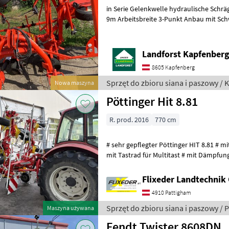
in Serie Gelenkwelle hydraulische Schräg
9m Arbeitsbreite 3-Punkt Anbau mit Schwenkb
unnötige Wartezeiten oder Wegstrecken
Landforst Kapfenber
8605 Kapfenberg
Sprzęt do zbioru siana i paszowy / 
Nowa maszyna
Pöttinger Hit 8.81
R. prod. 2016
770 cm
# sehr gepflegter Pöttinger HIT 8.81 # m
mit Tastrad für Multitast # mit Dämpfun
und Beleuchtung Regulacja
Flixeder Landtechni
4910 Pattigham
Sprzęt do zbioru siana i paszowy / 
Maszyna używana
Fendt Twister 8608DN