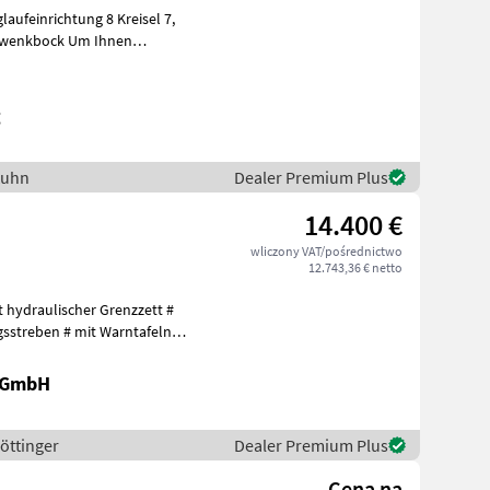
laufeinrichtung 8 Kreisel 7,
ock Um Ihnen
g
Kuhn
Dealer Premium Plus
14.400 €
wliczony VAT/pośrednictwo
12.743,36 € netto
it hydraulischer Grenzzett #
gsstreben # mit Warntafeln
k GmbH
Pöttinger
Dealer Premium Plus
Cena na