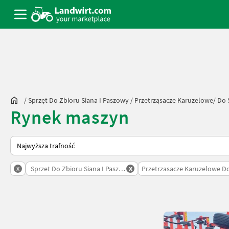
/
Sprzęt Do Zbioru Siana I Paszowy
/
Przetrząsacze Karuzelowe/ Do 
Rynek maszyn
Tak sortuje się na Landwirt.com
x
x
Sprzet Do Zbioru Siana I Paszowy
Przetrzasacze Karuzelowe Do