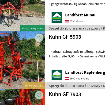
Eigengewicht: 452 kg Anzahl Zinkenarme/Kreisel
unnötige Wartezeiten oder Wegstrecken 
Landforst Murau
8850 Murau
Sprzęt do zbioru siana i paszowy / 
Maszyna używana
Kuhn GF 5903
- Hydraul. Schräglaufeinstellung - Sch
Arbeitsbreite: 5, 90m - Gelenkwelle - Wick
Ihnen unnötige Wartezeiten oder Wegst
Landforst Kapfenber
8605 Kapfenberg
Sprzęt do zbioru siana i paszowy / 
Nowa maszyna
Kuhn GF 7903