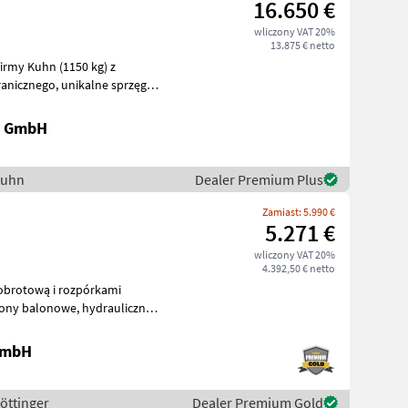
16.650 €
wliczony VAT 20%
13.875 € netto
ikalne sprzęgło
k GmbH
Kuhn
Dealer Premium Plus
Zamiast: 5.990 €
5.271 €
wliczony VAT 20%
4.392,50 € netto
 obrotową i rozpórkami
 GmbH
Pöttinger
Dealer Premium Gold