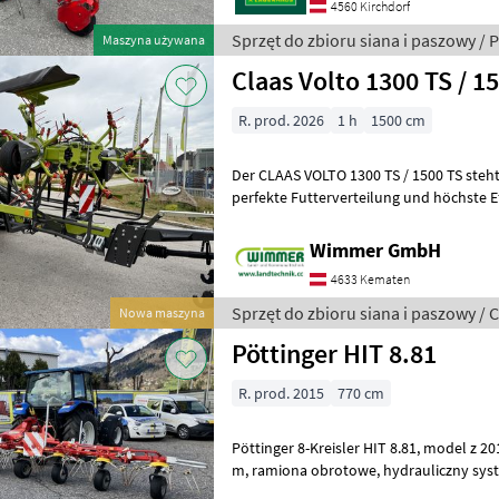
4560 Kirchdorf
Sprzęt do zbioru siana i paszowy / 
Maszyna używana
Claas Volto 1300 TS / 1
R. prod. 2026
1 h
1500 cm
Der CLAAS VOLTO 1300 TS / 1500 TS steht
perfekte Futterverteilung und höchste Ef
Mit seiner großen Arbeitsbrei
Wimmer GmbH
4633 Kematen
Sprzęt do zbioru siana i paszowy / 
Nowa maszyna
Pöttinger HIT 8.81
R. prod. 2015
770 cm
Pöttinger 8-Kreisler HIT 8.81, model z 2016 r., szerokość robocza 7, 7
m, ramiona obrotowe, hydrauliczny system ograniczania rozsiewu,
opony typu „balon”, tablice os