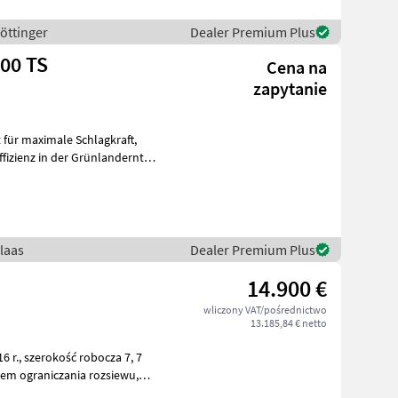
Pöttinger
Dealer Premium Plus
500 TS
Cena na
zapytanie
 für maximale Schlagkraft,
fizienz in der Grünlandernte.
Claas
Dealer Premium Plus
14.900 €
wliczony VAT/pośrednictwo
13.185,84 € netto