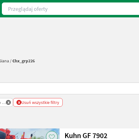
Przeglądaj oferty
Siana
/
Chx_grp226
x
x
 Siana
Usuń wszystkie filtry
Kuhn GF 7902