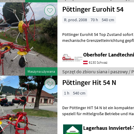
Pöttinger Eurohit 54
R. prod. 2008
70 h
540 cm
Pöttinger Eurohit 54 Top Zustand sofort verfügbar Dämpfungsstreben
mechanische Grenzzetteinrichtung gepflegter Zus
jeweils 6 Armen Zinkenv
Oberhofer Landtech
6130 Schwaz
Sprzęt do zbioru siana i paszowy / 
Maszyna używana
Pöttinger Hit 54 N
1 h
540 cm
Der Pöttinger HIT 54 N ist ein kompakter 4
speziell für mittelgroße Betriebe und H
wurde.Hier sind die wichtigsten technis
Lagerhaus Innviertel-