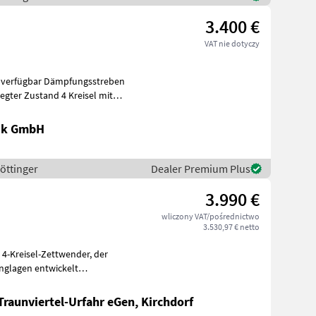
3.400 €
VAT nie dotyczy
tand 4 Kreisel mit
nik GmbH
Pöttinger
Dealer Premium Plus
3.990 €
wliczony VAT/pośrednictwo
3.530,97 € netto
-Kreisel-Zettwender, der
anglagen entwickelt
Traunviertel-Urfahr eGen, Kirchdorf