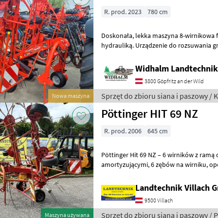
R. prod. 2023
780 cm
Doskonała, lekka maszyna 8-wirnikowa firmy Kuhn (1150 kg) z
hydrauliką. Urządzenie do rozsuwania granicznego, un
palcowe DIGIDRIVE, 2 amortyzatory, W
Widhalm Landtechni
3800 Göpfritz an der Wild
Sprzęt do zbioru siana i paszowy / 
Nowa maszyna
Pöttinger HIT 69 NZ
R. prod. 2006
645 cm
Pöttinger Hit 69 NZ – 6 wirników z ramą
amortyzującymi, 6 zębów na wirniku, opony balonowe, hydrauliczny
regulator szerokości roboczej, hydraul
Landtechnik Villach
9500 Villach
Sprzęt do zbioru siana i paszowy / 
Maszyna używana