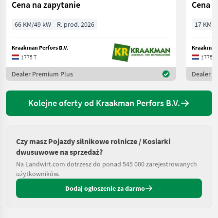
Cena na zapytanie
Cena n
66 KM/49 kW
R. prod. 2026
17 KM/1
Kraakman Perfors B.V.
Kraakman 
1775 T
1775 T
Dealer Premium Plus
Dealer P
Kolejne oferty od Kraakman Perfors B.V.
Czy masz Pojazdy silnikowe rolnicze / Kosiarki
dwusuwowe na sprzedaż?
Na Landwirt.com dotrzesz do ponad 545 000 zarejestrowanych
użytkowników.
Dodaj ogłoszenie za darmo