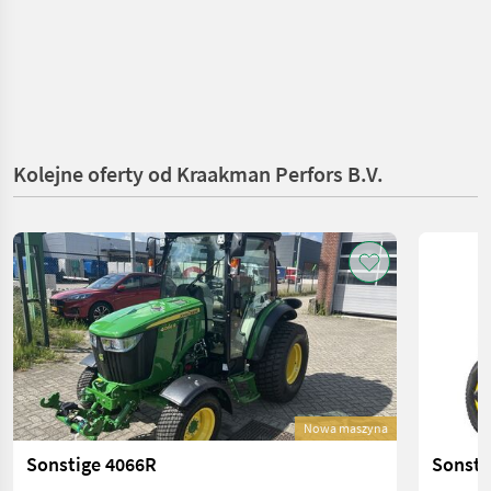
Kolejne oferty od Kraakman Perfors B.V.
Nowa maszyna
Sonstige 4066R
Sonsti