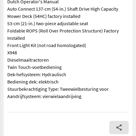
Dutch Operator's Manual
Auto Connect 137-cm (54-in.) Shaft Drive High Capacity
Mower Deck (54HC) factory installed
53-cm (21-in.) two-piece adjustable seat
Foldable ROPS (Roll Over Protection Structure) Factory
Installed
Front Light Kit (not road homologated)
X948
Dieselmaaitractoren
Twin Touch-voetbediening
Dek-hefsysteem: Hydraulisch
Bediening dek: elektrisch
Stuurbekrachtiging Type: Tweewielbesturing voor
Aandrijfsysteem: vierwielaandrijving
== Overige details (NL) == prijs: Prijs op aanvraag Quantity: 