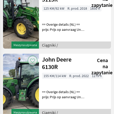
zapytanie
125 KM/92 kW
R. prod. 2018
1850 h
== Overige details (NL) ==
prijs: Prijs op aanvraag Unit:
Stuk License Plate: TTH-94-
Z Aantal
hydrauliekventielen: 2
Ciągniki /
Maszyna używana
Aftakastoerental achter:
540 Hydrauliek venti
John Deere
Cena
6130R
na
zapytanie
155 KM/114 kW
R. prod. 2022
1279 h
== Overige details (NL) ==
prijs: Prijs op aanvraag Unit:
Stuk License Plate: T-08-BVV
Aftakastoerental achter:
540 AutoPowr 50km/h
Ciągniki /
Maszyna używana