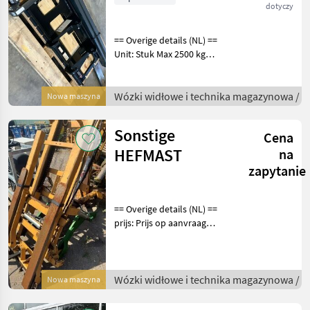
dotyczy
== Overige details (NL) ==
Unit: Stuk Max 2500 kg
Vorklengte 1200 mm Fem2
vorkenbord met aanspan
tbv Kramer KL12.5 / KL14.5
Wózki widłowe i technika magazynowa /
Nowa maszyna
/ 5035 / 5040 Giant
Palletvork 120cm M
Sonstige
Cena
HEFMAST
na
zapytanie
== Overige details (NL) ==
prijs: Prijs op aanvraag
nette hefmast met
aanbouw delen 6R 4
cylinder voor montage
voor op de trekker Wózki
Wózki widłowe i technika magazynowa /
Nowa maszyna
widłowe i technika ma