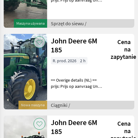
prijs: Prijs op aanvraag Unit:
Stuk null Zeer nette jonge
Tebbe MS 140
mestverspreider (scherpe
Sprzęt do siewu /
Maszyna używana
fotos binnenkort) Load
sense aandrijvin
John Deere 6M
Cena
185
na
zapytanie
R. prod. 2026
2 h
== Overige details (NL) ==
prijs: Prijs op aanvraag Unit:
Stuk License Plate: T-68-
HLK Aantal
hydrauliekventielen: 4
Ciągniki /
Nowa maszyna
Aftakastoerental achter:
540 + 540E + 1000 Hy
John Deere 6M
Cena
185
na