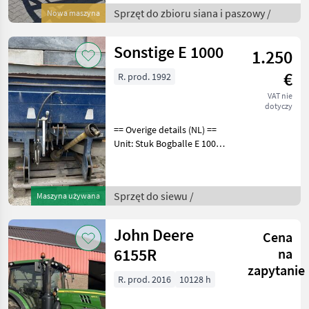
250/5 in gegalvaniseerde
Sprzęt do zbioru siana i paszowy /
Nowa maszyna
uitvoering Buisdiameter
250 mm lengte 5 mtr
Sonstige E 1000
1.250
€
R. prod. 1992
VAT nie
dotyczy
== Overige details (NL) ==
Unit: Stuk Bogballe E 1000
kunstmeststrooier inclusief
bijbehorende aftakas Sprzęt
do siewu Rozsiewacze
Sprzęt do siewu /
Maszyna używana
uniwersalne
John Deere
Cena
6155R
na
zapytanie
R. prod. 2016
10128 h