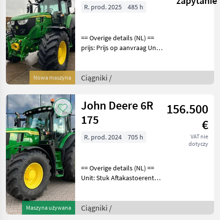
zapytanie
R. prod. 2025
485 h
== Overige details (NL) ==
prijs: Prijs op aanvraag Unit:
Stuk License Plate: T-38-
GZD Aantal
hydrauliekventielen: 4
Ciągniki /
Nowa maszyna
Aftakastoerental achter:
540 + 540E + 1000 Hy
John Deere 6R
156.500
175
€
R. prod. 2024
705 h
VAT nie
dotyczy
== Overige details (NL) ==
Unit: Stuk Aftakastoerental
achter: 540 Ciągniki Ciągniki
rolnicze
Ciągniki /
Maszyna używana