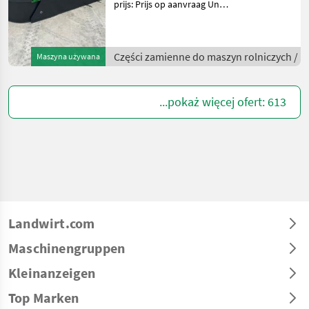
prijs: Prijs op aanvraag Unit:
Stuk jong gebruikte John
Deere R350R maaier
Inclusief aftakas Inclusief
Części zamienne do maszyn rolniczych /
Maszyna używana
verticaal parkeerframe
Snelwisse
...pokaż więcej ofert: 613
Landwirt.com
Maschinengruppen
Kleinanzeigen
Top Marken