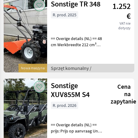
Sonstige TR 348
1.252
€
R. prod. 2025
VAT nie
dotyczy
== Overige details (NL) == 48
cm Werkbreedte 212 cm³
Cilinder inhoud 4 kW Netto
vermogen bij afgesteld
toerental kW Energie
Sprzęt komunalny /
Nowa maszyna
Husqvarna TR 348 tuinfrees
De TR 348 i
Sonstige
Cena
XUV855M S4
na
zapytanie
R. prod. 2026
== Overige details (NL) ==
prijs: Prijs op aanvraag Unit:
Stuk Kiepende achterbak: