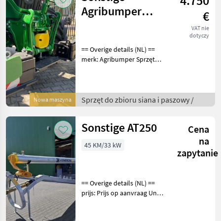
4.750
Agribumper
€
Weight-Line 1200
VAT nie
dotyczy
== Overige details (NL) ==
merk: Agribumper Sprzęt
do zbioru siana i paszowy
Inny sprzęt do zbioru siana
i paszowy
Sprzęt do zbioru siana i paszowy /
Nowa maszyna
Sonstige AT250
Cena
na
45 KM/33 kW
zapytanie
== Overige details (NL) ==
prijs: Prijs op aanvraag Unit:
Stuk Veneroni
vuilwaterpomp type AT