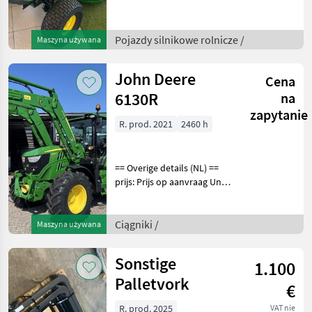
X117R gebruikt 34 uur
Scherpe Prijs Nieuw staat
[Legacy machinecode:
Pojazdy silnikowe rolnicze /
Maszyna używana
418505] Pojazdy silnikowe
rolnicze Kosi
John Deere
Cena
6130R
na
zapytanie
R. prod. 2021
2460 h
== Overige details (NL) ==
prijs: Prijs op aanvraag Unit:
Stuk License Plate: TGT-70-
B Aantal
hydrauliekventielen: 3
Ciągniki /
Maszyna używana
Aftakastoerental achter:
540 + 540E + 1000 Hy
Sonstige
1.100
Palletvork
€
R. prod. 2025
VAT nie