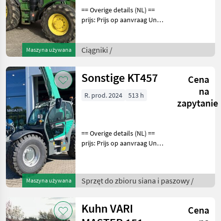
== Overige details (NL) ==
prijs: Prijs op aanvraag Unit:
Stuk License Plate: 1-GV-336
Aantal hydrauliekventielen:
3 Aftakastoerental achter:
Ciągniki /
Maszyna używana
540 + 540E + 1000 Hy
Sonstige KT457
Cena
na
R. prod. 2024
513 h
zapytanie
== Overige details (NL) ==
prijs: Prijs op aanvraag Unit:
Stuk Sprzęt do zbioru siana
i paszowy Inny sprzęt do
zbioru siana i paszowy
Sprzęt do zbioru siana i paszowy /
Maszyna używana
Kuhn VARI
Cena