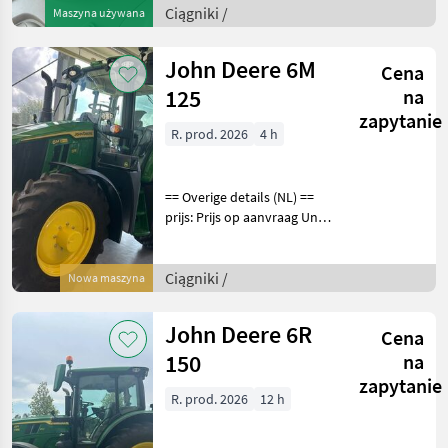
3 Aftakastoerental achter:
Ciągniki /
Maszyna używana
540 Hydrauliek venti
John Deere 6M
Cena
125
na
zapytanie
R. prod. 2026
4 h
== Overige details (NL) ==
prijs: Prijs op aanvraag Unit:
Stuk Aantal
hydrauliekventielen: 3
Aftakastoerental achter:
Ciągniki /
Nowa maszyna
540 + 540E + 1000
Hydrauliek ventielen: Elek
John Deere 6R
Cena
150
na
zapytanie
R. prod. 2026
12 h