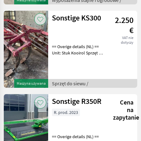
Wyposażenia stajne i ogrodowe /
Sonstige KS300
2.250
€
VAT nie
dotyczy
== Overige details (NL) ==
Unit: Stuk Kooirol Sprzęt do
siewu Pielniki
Sprzęt do siewu /
Maszyna używana
Sonstige R350R
Cena
na
R. prod. 2023
zapytanie
== Overige details (NL) ==