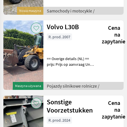
Handmatig
aandrijvingstype: 2wd Half
Samochody i motocykle /
Nowa maszyna
Doors for Basic OPS
Premium Protection Pac
Volvo L30B
Cena
na
R. prod. 2007
zapytanie
== Overige details (NL) ==
prijs: Prijs op aanvraag Unit:
Stuk License Plate: TSG-73-
T L30B-Z/X Hours 9584 incl.
Palletvorken incl. Dichte
Pojazdy silnikowe rolnicze /
Maszyna używana
bak (onderlosser) Event
Sonstige
Cena
Voorzetstukken
na
zapytanie
R. prod. 2024