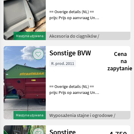
== Overige details (NL) ==
prijs: Prijs op aanvraag Unit:
Stuk 2400 mm breed 2 m3
inhoud Passend o.a. aan
KT356 KT307 KT357 KT407
Akcesoria do ciągników /
Maszyna używana
KT457 KT507 KT557 KT429
KT559 Kr
Sonstige BVW
Cena
na
R. prod. 2011
zapytanie
== Overige details (NL) ==
prijs: Prijs op aanvraag Unit:
Stuk Strautmann BVW
Lengte: 3, 80m Breedte: 2,
30m Hoogte: 1, 80m
Wyposażenia stajne i ogrodowe /
Maszyna używana
Uitwerphoogte afvoerband:
0, 52m Eigen gew
Sonstige