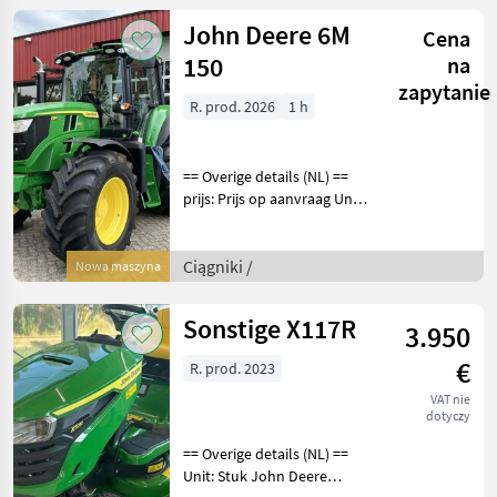
John Deere 6M
Cena
150
na
zapytanie
R. prod. 2026
1 h
== Overige details (NL) ==
prijs: Prijs op aanvraag Unit:
Stuk Aantal
hydrauliekventielen: 3
Aftakastoerental achter:
Ciągniki /
Nowa maszyna
540 + 540E + 1000
Hydrauliek ventielen: Elek
Sonstige X117R
3.950
€
R. prod. 2023
VAT nie
dotyczy
== Overige details (NL) ==
Unit: Stuk John Deere