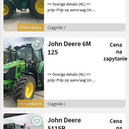
== Overige details (NL) ==
prijs: Prijs op aanvraag Unit:
Stuk License Plate: T-95-
HPD Aantal
hydrauliekventielen: 3
Ciągniki /
Nowa maszyna
Aftakastoerental achter:
540E + 1000 + 1000E
John Deere 6M
Cena
125
na
zapytanie
== Overige details (NL) ==
prijs: Prijs op aanvraag Unit:
Stuk Aantal
hydrauliekventielen: 3
Aftakastoerental achter:
540 + 540E + 1000
Ciągniki /
Nowa maszyna
Hydrauliek ventielen: Elek
John Deere
Cena
5115R
na