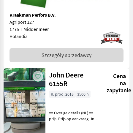
Kraakman Perfors B.V.
Agriport 127
1775 T Middenmeer
Holandia
Szczegóły sprzedawcy
John Deere
Cena
6155R
na
zapytanie
R. prod. 2018
3500 h
== Overige details (NL) ==
prijs: Prijs op aanvraag Unit:
Stuk License Plate: TPF-54-J
Aantal hydrauliekventielen: