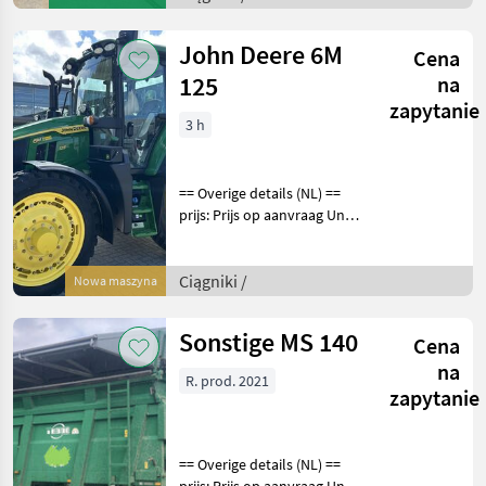
transmissie AutoTrac en
Isobus
John Deere 6M
Cena
125
na
zapytanie
3 h
== Overige details (NL) ==
prijs: Prijs op aanvraag Unit:
Stuk License Plate: T-51-
HPD Aantal
hydrauliekventielen: 3
Ciągniki /
Nowa maszyna
Aftakastoerental achter:
540 Hydrauliek venti
Sonstige MS 140
Cena
na
R. prod. 2021
zapytanie
== Overige details (NL) ==