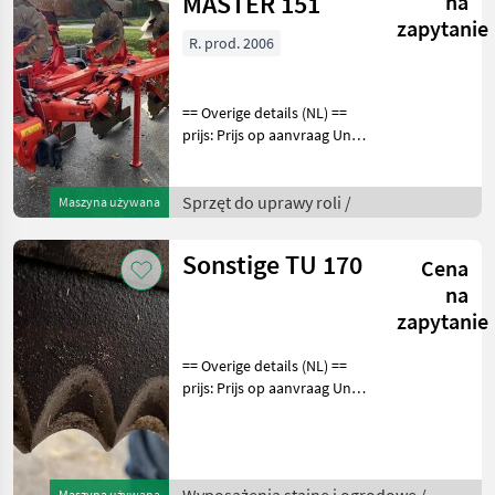
MASTER 151
na
zapytanie
R. prod. 2006
== Overige details (NL) ==
prijs: Prijs op aanvraag Unit:
Stuk Kuhn Varimaster 151
risters zijn in goede staat
snijbreedte verstelling
Sprzęt do uprawy roli /
Maszyna używana
Sprzęt do uprawy roli
Sonstige TU 170
Cena
na
zapytanie
== Overige details (NL) ==
prijs: Prijs op aanvraag Unit:
Stuk Wyposażenia stajne i
ogrodowe Sprzęt do
hodowli zwierząt
Maszyna używana