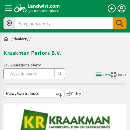
Przeglądaj oferty
/
dealerzy
/
Kraakman Perfors B.V.
643 Znalezione oferty
Lista
Siatka
Filtry