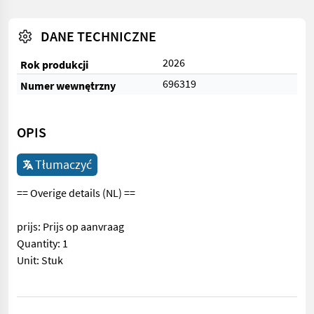
DANE TECHNICZNE
2026
Rok produkcji
696319
Numer wewnętrzny
OPIS
Tłumaczyć
== Overige details (NL) ==
prijs: Prijs op aanvraag
Quantity: 1
Unit: Stuk
== Overige details (NL) == prijs: Prijs op aanvraag Quantity: 1 Un