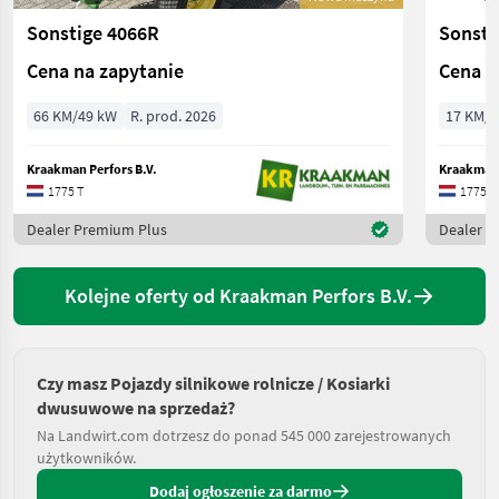
Sonstige 4066R
Sonsti
Cena na zapytanie
Cena n
66 KM/49 kW
R. prod. 2026
17 KM/1
Kraakman Perfors B.V.
Kraakman 
1775 T
1775 T
Dealer Premium Plus
Dealer P
Kolejne oferty od Kraakman Perfors B.V.
Czy masz Pojazdy silnikowe rolnicze / Kosiarki
dwusuwowe na sprzedaż?
Na Landwirt.com dotrzesz do ponad 545 000 zarejestrowanych
użytkowników.
Dodaj ogłoszenie za darmo