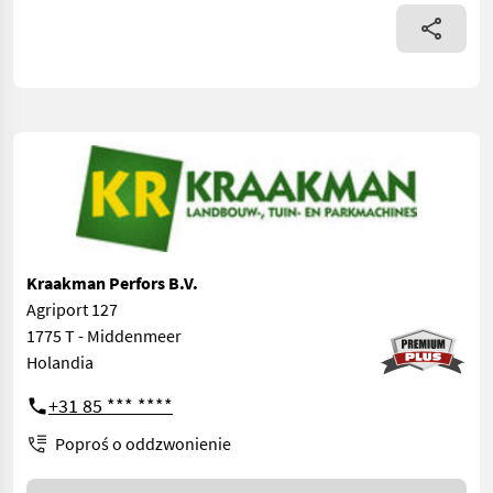
Kraakman Perfors B.V.
Agriport 127
1775 T - Middenmeer
Holandia
+31 85 *** ****
Poproś o oddzwonienie