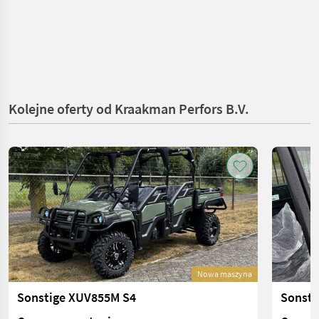
Kolejne oferty od Kraakman Perfors B.V.
Nowa maszyna
Sonstige XUV855M S4
Sonsti