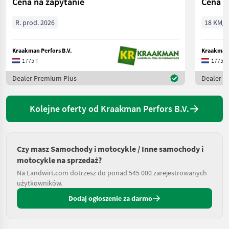
Cena na zapytanie
Cena n
R. prod. 2026
18 KM/1
Kraakman Perfors B.V.
Kraakman 
1775 T
1775 T
Dealer Premium Plus
Dealer P
Kolejne oferty od Kraakman Perfors B.V.
Czy masz Samochody i motocykle / Inne samochody i
motocykle na sprzedaż?
Na Landwirt.com dotrzesz do ponad 545 000 zarejestrowanych
użytkowników.
Dodaj ogłoszenie za darmo