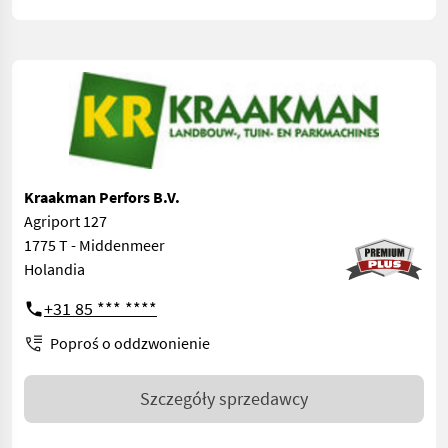
Kraakman Perfors B.V.
Agriport 127
1775 T - Middenmeer
Holandia
+31 85 *** ****
Poproś o oddzwonienie
Szczegóły sprzedawcy