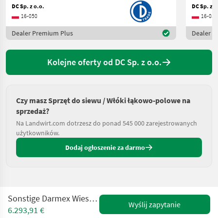
DC Sp. z o.o.
DC Sp. z o
16-050
16-050
Dealer Premium Plus
Dealer P
Kolejne oferty od DC Sp. z o.o.
Czy masz Sprzęt do siewu / Włóki łąkowo-polowe na
sprzedaż?
Na Landwirt.com dotrzesz do ponad 545 000 zarejestrowanych
użytkowników.
Dodaj ogłoszenie za darmo
Sonstige Darmex Wiesenegge / meadow harrow
Wyślij zapytanie
6.293,91 €