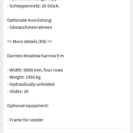
- Schleppennetz: 26 Stück.
Optionale Ausrüstung:
- Sämaschinenrahmen
== More details (EN) ==
Darmex Meadow harrow 9 m
- Width: 9000 mm, four rows
- Weight: 1450 kg
- Hydraulically unfolded
- Slides: 26
Optional equipment:
- Frame for seeder
== Weitere Informationen (DE) == Darmex Wiesenegge 9 m - Breit