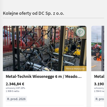
Kolejne oferty od DC Sp. z o.o.
Nowa maszyna
Metal-Technik Wiesenegge 6 m / Meadow harrow
2.346,84 €
3.190,6
wliczony VAT 23%
wliczony V
1.908 € netto
2.594 € nett
R. prod. 2026
R. prod.