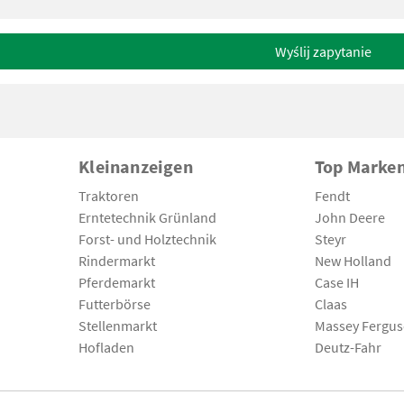
Wyślij zapytanie
Kleinanzeigen
Top Marke
Traktoren
Fendt
Erntetechnik Grünland
John Deere
Forst- und Holztechnik
Steyr
Rindermarkt
New Holland
Pferdemarkt
Case IH
Futterbörse
Claas
Stellenmarkt
Massey Fergu
Hofladen
Deutz-Fahr