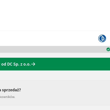
 od DC Sp. z o.o.
a sprzedaż?
tkowników.