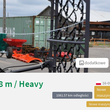
dodatkowe
8 m / Heavy
16-0
Nowe
maszyn
1061.57 km odległości
Nowe maszyn