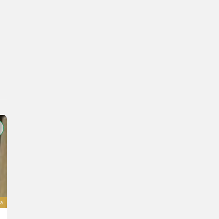
a
Metal-Technik Wiesenegge 8 m / Meadow harrow