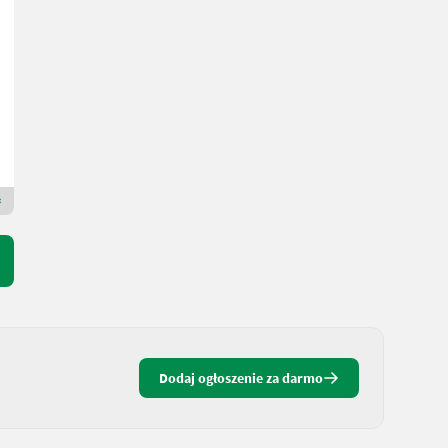
3.190,62 €
wliczony VAT 23%
2.594 € netto
R. prod. 2026
DC Sp. z o.o.
16-050
Dealer Premium Plus
Dodaj ogłoszenie za darmo