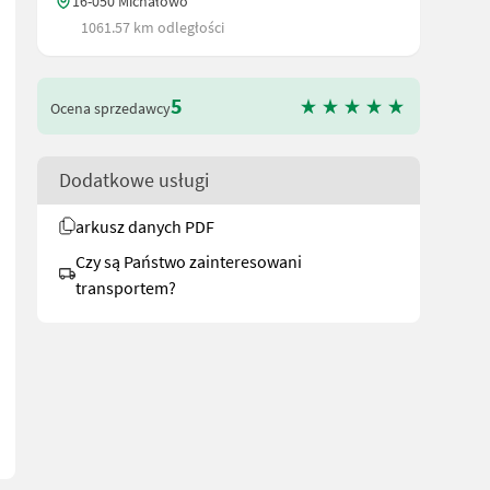
16-050 Michałowo
1061.57 km odległości
5
Ocena sprzedawcy
Dodatkowe usługi
arkusz danych PDF
Czy są Państwo zainteresowani
transportem?
lappt - 2 Walzen == More details (EN) == Metal-Technik Heavy meado