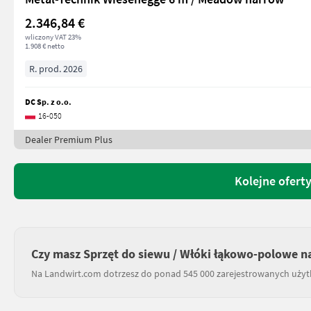
2.346,84 €
wliczony VAT 23%
1.908 € netto
R. prod. 2026
DC Sp. z o.o.
16-050
Dealer Premium Plus
Kolejne oferty
Czy masz Sprzęt do siewu / Włóki łąkowo-polowe n
Na Landwirt.com dotrzesz do ponad 545 000 zarejestrowanych uży