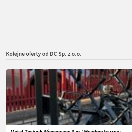
Kolejne oferty od DC Sp. z o.o.
Metal-Technik Wiesenegge 6 m / Meadow harrow