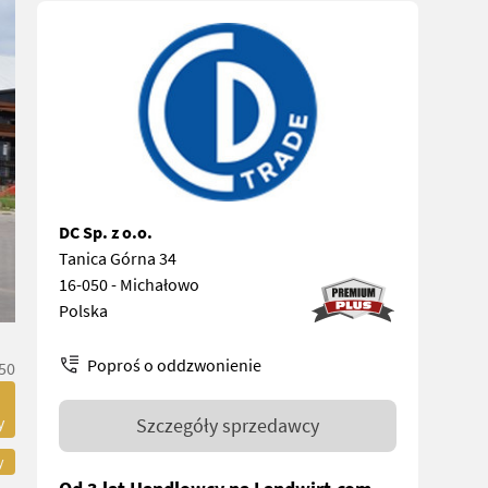
DC Sp. z o.o.
Tanica Górna 34
16-050 - Michałowo
Polska
Poproś o oddzwonienie
50
y
Szczegóły sprzedawcy
y