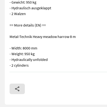
- Gewicht: 950 kg
- Hydraulisch ausgeklappt
- 2 Walzen
== More details (EN) ==
Metal-Technik Heavy meadow harrow 8 m
- Width: 8000 mm
- Weight: 950 kg
- Hydraulically unfolded
- 2 cylinders
== Weitere Informationen (DE) == Metal-Technik Schwere Wiese