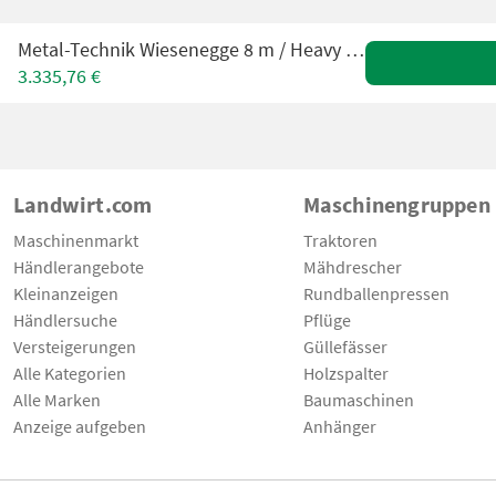
Metal-Technik Wiesenegge 8 m / Heavy meadow harrow
3.335,76 €
Landwirt.com
Maschinengruppen
Maschinenmarkt
Traktoren
Händlerangebote
Mähdrescher
Kleinanzeigen
Rundballenpressen
Händlersuche
Pflüge
Versteigerungen
Güllefässer
Alle Kategorien
Holzspalter
Alle Marken
Baumaschinen
Anzeige aufgeben
Anhänger