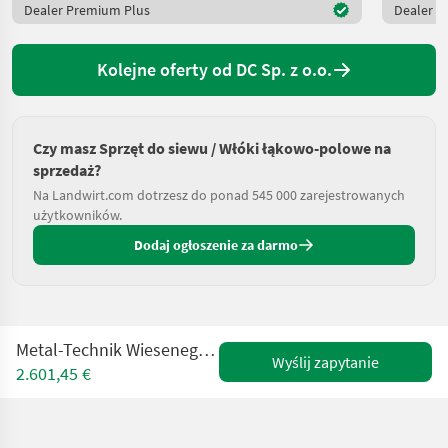
Dealer Premium Plus
Dealer P
Kolejne oferty od DC Sp. z o.o.
Czy masz Sprzęt do siewu / Włóki łąkowo-polowe na
sprzedaż?
Na Landwirt.com dotrzesz do ponad 545 000 zarejestrowanych
użytkowników.
Dodaj ogłoszenie za darmo
Metal-Technik Wiesenegge 6 m / Heavy meadow harrow
Wyślij zapytanie
2.601,45 €