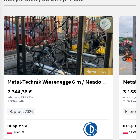
Nowa maszyna
Metal-Technik Wiesenegge 6 m / Meadow harrow
2.344,38 €
3.188,1
wliczony VAT 23%
wliczony V
1.906 € netto
2.592 € nett
R. prod. 2026
R. prod.
DC Sp. z o.o.
DC Sp. z o
16-050
16-050