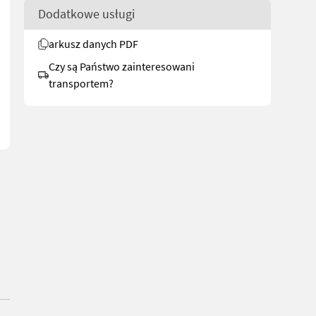
Dodatkowe usługi
arkusz danych PDF
dbrukssalg.no/1676 for more images Description Överum BT 388 3-f
Czy są Państwo zainteresowani
transportem?