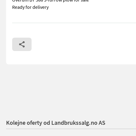
Ready for delivery
== Mer informasjon (NO) == mascus_category: tillageequipme
Kolejne oferty od Landbrukssalg.no AS