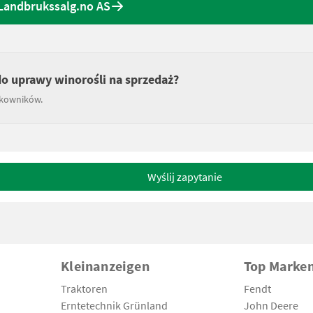
 Landbrukssalg.no AS
do uprawy winorośli na sprzedaż?
tkowników.
Wyślij zapytanie
Kleinanzeigen
Top Marke
Traktoren
Fendt
Erntetechnik Grünland
John Deere