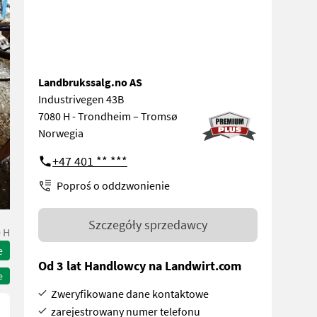
Landbrukssalg.no AS
Industrivegen 43B
7080 H - Trondheim – Tromsø
Norwegia
+47 401 ** ***
Poproś o oddzwonienie
Szczegóły sprzedawcy
 H
e
Od 3 lat Handlowcy na Landwirt.com
e
Zweryfikowane dane kontaktowe
zarejestrowany numer telefonu