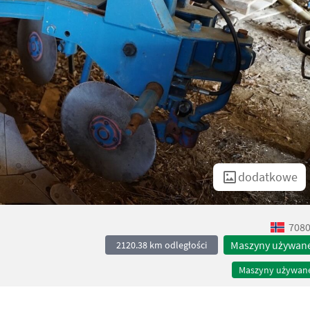
dodatkowe
7080
Maszyny używan
2120.38 km odległości
Maszyny używan