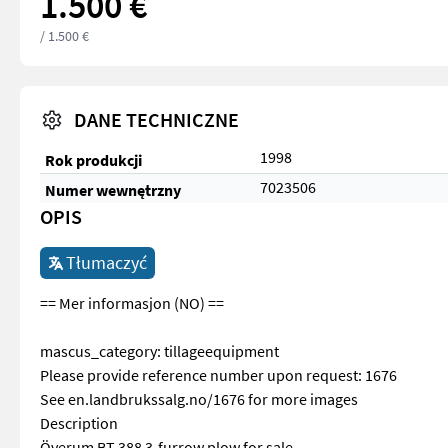
1.500 €
/ 1.500 €
DANE TECHNICZNE
1998
Rok produkcji
7023506
Numer wewnętrzny
OPIS
Tłumaczyć
== Mer informasjon (NO) ==
mascus_category: tillageequipment
Please provide reference number upon request: 1676
See en.landbrukssalg.no/1676 for more images
Description
Överum BT 388 3-furrow plow for sale