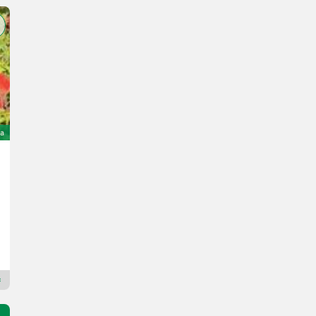
a
Sonstige 2 skjærs plog
500 €
Landbrukssalg.no AS
7080 H
Dealer Premium Plus