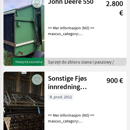
John Deere 550
2.800
€
== Mer informasjon (NO) ==
mascus_category:
otherharvesters Please
provide reference number
upon request: 9255 See
en.landbrukssalg.no/9255
Sprzęt do zbioru siana i paszowy /
Maszyna używana
for more images Specif
Sonstige Fjøs
900 €
innredning
Kalveinnredning
R. prod. 2012
== Mer informasjon (NO) ==
mascus_category:
othertractoracc merke: Fjøs