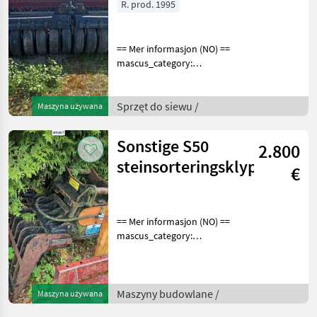
R. prod. 1995
== Mer informasjon (NO) ==
mascus_category:
otherharvesters Please
provide reference number
upon request: 9463 See
Sprzęt do siewu /
Maszyna używana
en.landbrukssalg.no/9463
for more images Specif
Sonstige S50
2.800
steinsorteringsklype
€
== Mer informasjon (NO) ==
mascus_category:
constructioncomponents
Please provide reference
number upon request: 9467
See
Maszyny budowlane /
Maszyna używana
en.landbrukssalg.no/9467