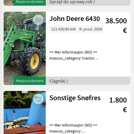
en.landbrukssalg.no/3592
Sprzęt do uprawy roli /
Maszyna używana
for more images Descr
John Deere 6430
38.500
€
121 KM/89 kW
R. prod. 2009
== Mer informasjon (NO) ==
mascus_category: tractors
Please provide reference
number upon request: 9465
See
Ciągniki /
Maszyna używana
en.landbrukssalg.no/9465
for more images
Specification
Sonstige Snøfres
1.800
€
== Mer informasjon (NO) ==
mascus_category: