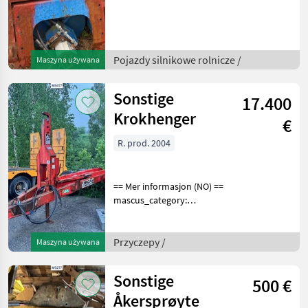
snowblades merke: Snøfres
Please provide reference
number upon request: 9468
See
Pojazdy silnikowe rolnicze /
Maszyna używana
en.landbrukssalg.no/9468
for more ima
Sonstige
17.400
Krokhenger
€
R. prod. 2004
== Mer informasjon (NO) ==
mascus_category:
dumptrailers Please
provide reference number
upon request: 9477 See
Przyczepy /
Maszyna używana
en.landbrukssalg.no/9477
for more images Specifica
Sonstige
500 €
Åkersprøyte