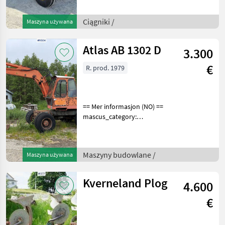
number upon request: 9498
See
Ciągniki /
Maszyna używana
en.landbrukssalg.no/9498
for more images
Specification
Atlas AB 1302 D
3.300
€
R. prod. 1979
== Mer informasjon (NO) ==
mascus_category:
excavators Please provide
reference number upon
request: 9504 See
Maszyny budowlane /
Maszyna używana
en.landbrukssalg.no/9504
for more images Specificati
Kverneland Plog
4.600
€