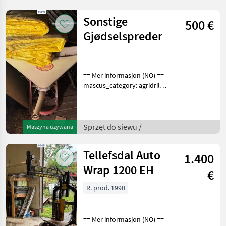
for more images Speci
Sonstige
500 €
Gjødselspreder
== Mer informasjon (NO) ==
mascus_category: agridrills
Please provide reference
number upon request: 5274
See
en.landbrukssalg.no/5274
Sprzęt do siewu /
Maszyna używana
for more images
Beskrivelse
Tellefsdal Auto
1.400
Wrap 1200 EH
€
R. prod. 1990
== Mer informasjon (NO) ==