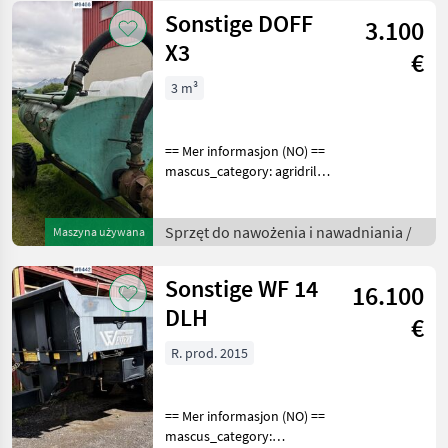
for more images
Sonstige DOFF
3.100
X3
€
3 m³
== Mer informasjon (NO) ==
mascus_category: agridrills
merke: DOFF Please
provide reference number
upon request: 9466 See
Sprzęt do nawożenia i nawadniania /
Maszyna używana
en.landbrukssalg.no/9466
for more images
Sonstige WF 14
16.100
DLH
€
R. prod. 2015
== Mer informasjon (NO) ==
mascus_category: