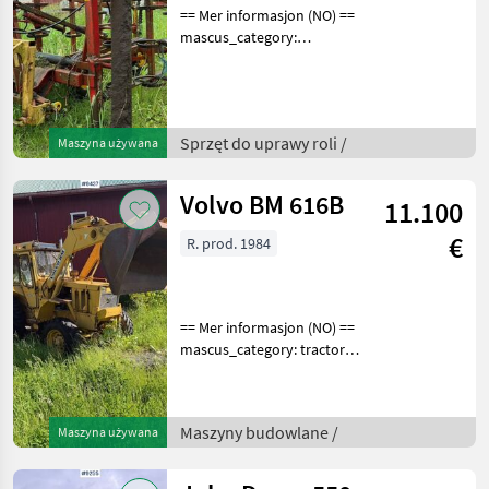
== Mer informasjon (NO) ==
mascus_category:
tillageequipment Please
provide reference number
upon request: 9453 See
en.landbrukssalg.no/9453
Sprzęt do uprawy roli /
Maszyna używana
for more images Speci
Volvo BM 616B
11.100
€
R. prod. 1984
== Mer informasjon (NO) ==
mascus_category: tractors
Please provide reference
number upon request: 9437
See
Maszyny budowlane /
Maszyna używana
en.landbrukssalg.no/9437
for more images
Specification