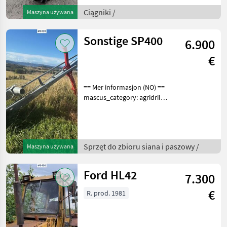
number upon request: 9508
See
Ciągniki /
Maszyna używana
en.landbrukssalg.no/9508
for more images
Sonstige SP400
6.900
Specification
€
== Mer informasjon (NO) ==
mascus_category: agridrills
Please provide reference
number upon request: 6028
See
en.landbrukssalg.no/6028
Sprzęt do zbioru siana i paszowy /
Maszyna używana
for more images Specificati
Ford HL42
7.300
€
R. prod. 1981