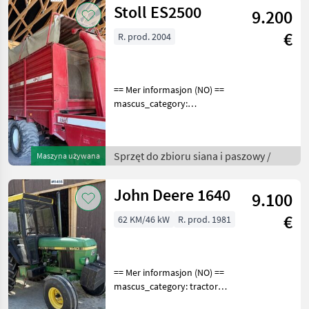
Stoll ES2500
9.200
€
R. prod. 2004
== Mer informasjon (NO) ==
mascus_category:
otherharvesters Please
provide reference number
upon request: 9506 See
Sprzęt do zbioru siana i paszowy /
Maszyna używana
en.landbrukssalg.no/9506
for more images Specif
John Deere 1640
9.100
€
62 KM/46 kW
R. prod. 1981
== Mer informasjon (NO) ==
mascus_category: tractors
Please provide reference