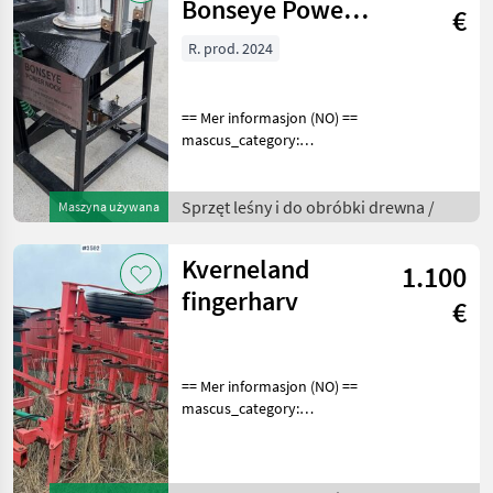
Bonseye Power
€
Nock
R. prod. 2024
== Mer informasjon (NO) ==
mascus_category:
constructioncomponents
merke: Bonseye Please
provide reference number
Sprzęt leśny i do obróbki drewna /
Maszyna używana
upon request: 9462 See
en.landbrukssalg.no/9462
Kverneland
1.100
fingerharv
€
== Mer informasjon (NO) ==
mascus_category:
tillageequipment Please
provide reference number
upon request: 3592 See