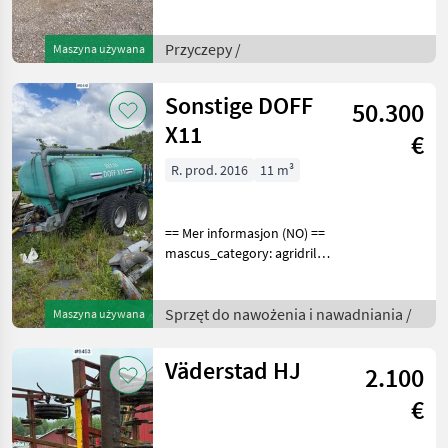
dumptrailers Please
provide reference number
upon request: 9442 See
Przyczepy /
Maszyna używana
en.landbrukssalg.no/9442
for more images Specifica
Sonstige DOFF
50.300
X11
€
R. prod. 2016
11 m³
== Mer informasjon (NO) ==
mascus_category: agridrills
merke: DOFF Please
provide reference number
upon request: 9441 See
Sprzęt do nawożenia i nawadniania /
Maszyna używana
en.landbrukssalg.no/9441
for more images
Väderstad HJ
2.100
€