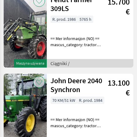
15.700
Specification
309LS
€
R. prod. 1986
5765 h
== Mer informasjon (NO) ==
mascus_category: tractors
Please provide reference
number upon request: 9513
See
Ciągniki /
Maszyna używana
en.landbrukssalg.no/9513
for more images
John Deere 2040
13.100
Specification
Synchron
€
70 KM/51 kW
R. prod. 1984
== Mer informasjon (NO) ==
mascus_category: tractors
Please provide reference