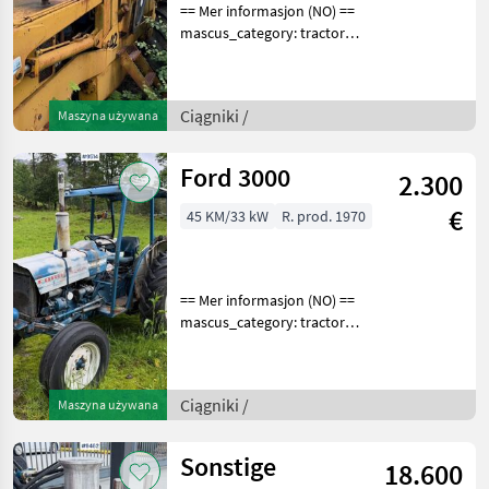
== Mer informasjon (NO) ==
mascus_category: tractors
Please provide reference
number upon request: 9496
See
Ciągniki /
Maszyna używana
en.landbrukssalg.no/9496
for more images
Specification
Ford 3000
2.300
€
45 KM/33 kW
R. prod. 1970
== Mer informasjon (NO) ==
mascus_category: tractors
Please provide reference
number upon request: 9514
See
Ciągniki /
Maszyna używana
en.landbrukssalg.no/9514
for more images
Specification
Sonstige
18.600