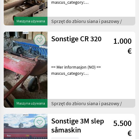
mascus_category:
otherharvesters Please
provide reference number
upon request: 5681 See
Sprzęt do zbioru siana i paszowy /
Maszyna używana
en.landbrukssalg.no/5681
for more images Specif
Sonstige CR 320
1.000
€
== Mer informasjon (NO) ==
mascus_category:
otherharvesters Please
provide reference number
upon request: 3593 See
en.landbrukssalg.no/3593
Sprzęt do zbioru siana i paszowy /
Maszyna używana
for more images Specif
Sonstige 3M slep
5.500
såmaskin
€