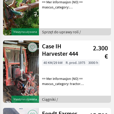
== Mer informasjon (NO) ==
mascus_category:
tillageequipment Please
provide reference number
upon request: 377 See
en.landbrukssalg.no/377
Sprzęt do uprawy roli /
Maszyna używana
for more images Descrip
Case IH
2.300
Harvester 444
€
40 KM/29 kW
R. prod. 1975
3000 h
== Mer informasjon (NO) ==
mascus_category: tractors
Please provide reference
number upon request: 9484
See
Ciągniki /
Maszyna używana
en.landbrukssalg.no/9484
for more images
Fendt Farmer