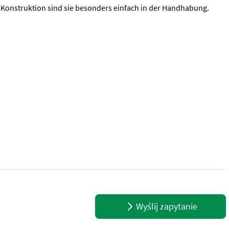
Konstruktion sind sie besonders einfach in der Handhabung.
on ✅ Diese hochwertigen Konsolen aus dem Baujahr 2025 bieten maxi
Wyślij zapytanie