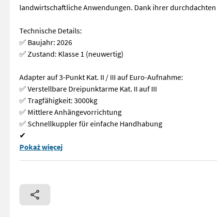
landwirtschaftliche Anwendungen. Dank ihrer durchdachten 
Technische Details:
✅ Baujahr: 2026
✅ Zustand: Klasse 1 (neuwertig)
Adapter auf 3-Punkt Kat. II / III auf Euro-Aufnahme:
✅ Verstellbare Dreipunktarme Kat. II auf III
✅ Tragfähigkeit: 3000kg
✅ Mittlere Anhängevorrichtung
✅ Schnellkuppler für einfache Handhabung
✔
✅ 3-Punkt auf Euro-Aufnahme / Euroadapter für Torion_Scorpi
Pokaż więcej