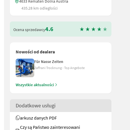
4633 Kematen Dolna Austria
435.28 km odległości
4.6
Ocena sprzedawcy
Nowości od dealera
Für Nasse Zeiten
Zaffrani Trocknung - Top Angebote
Wszystkie aktualności
male Flexibilität und Stabilität für verschiedenste landwirtschaf
Dodatkowe usługi
arkusz danych PDF
Czy są Państwo zainteresowani