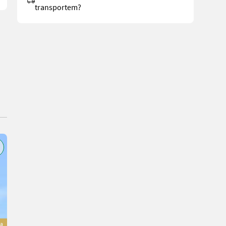
transportem?
a