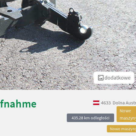
dodatkowe
aufnahme
4633
Dolna Austr
Nowe
maszyn
435.28 km odległości
Nowe maszyn