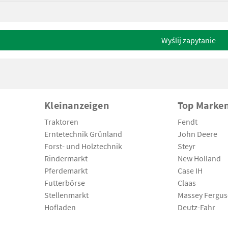
Wyślij zapytanie
Kleinanzeigen
Top Marke
Traktoren
Fendt
Erntetechnik Grünland
John Deere
Forst- und Holztechnik
Steyr
Rindermarkt
New Holland
Pferdemarkt
Case IH
Futterbörse
Claas
Stellenmarkt
Massey Fergu
Hofladen
Deutz-Fahr