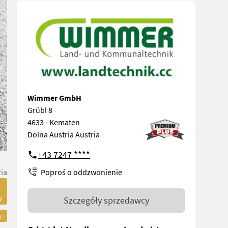
Wimmer GmbH
Grübl 8
4633 - Kematen
Dolna Austria Austria
+43 7247 ****
Poproś o oddzwonienie
ia
y
Szczegóły sprzedawcy
y