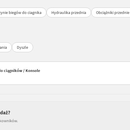
zynie biegów do ciagnika
Hydraulika przednia
Obciążniki przednie
ania
Dyszle
do ciągników / Konsole
edaż?
tkowników.