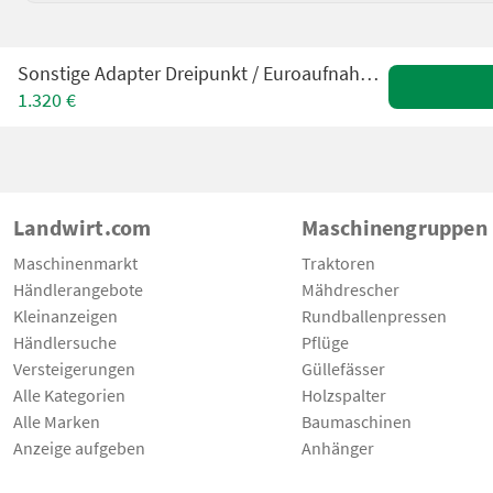
Sonstige Adapter Dreipunkt / Euroaufnahme Scorpion/Torion
1.320 €
Landwirt.com
Maschinengruppen
Maschinenmarkt
Traktoren
Händlerangebote
Mähdrescher
Kleinanzeigen
Rundballenpressen
Händlersuche
Pflüge
Versteigerungen
Güllefässer
Alle Kategorien
Holzspalter
Alle Marken
Baumaschinen
Anzeige aufgeben
Anhänger