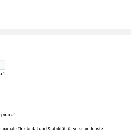
a 1)
orpion ✅
imale Flexibilität und Stabilität für verschiedenste