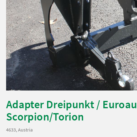
Adapter Dreipunkt / Euro
Scorpion/Torion
4633, Austria