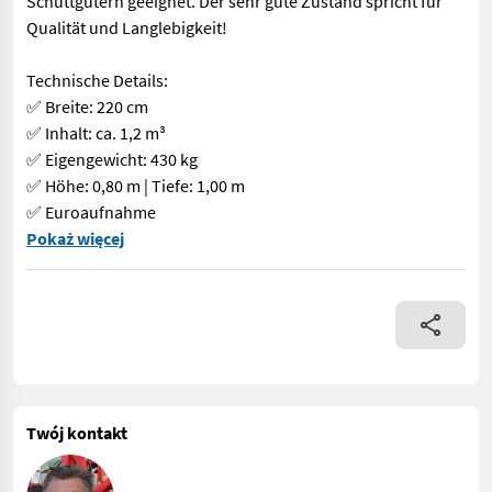
Schüttgütern geeignet. Der sehr gute Zustand spricht für
Qualität und Langlebigkeit!
Technische Details:
✅ Breite: 220 cm
✅ Inhalt: ca. 1,2 m³
✅ Eigengewicht: 430 kg
✅ Höhe: 0,80 m | Tiefe: 1,00 m
✅ Euroaufnahme
Robuste und leistungsstarke Hochkippschaufel – ideal für den 
Pokaż więcej
Twój kontakt