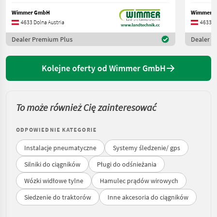
Wimmer GmbH
Wimmer 
4633 Dolna Austria
4633 Do
Dealer Premium Plus
Dealer P
Kolejne oferty od Wimmer GmbH
To może również Cię zainteresować
ODPOWIEDNIE KATEGORIE
Instalacje pneumatyczne
Systemy śledzenie/ gps
Silniki do ciągników
Pługi do odśnieżania
Wózki widłowe tylne
Hamulec prądów wirowych
Siedzenie do traktorów
Inne akcesoria do ciągników