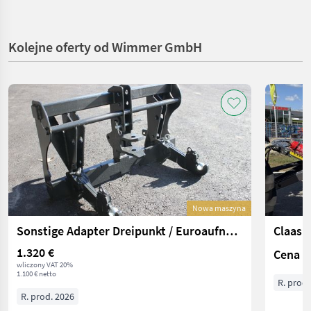
Kolejne oferty od Wimmer GmbH
Nowa maszyna
Sonstige Adapter Dreipunkt / Euroaufnahme Scorpion/Torion
1.320 €
Cena n
wliczony VAT 20%
1.100 € netto
R. prod.
R. prod. 2026