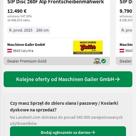
SIP Disc 260F Alp Frontscheibenmähwerk
SIP Dis
12.490 €
9.790 €
wliczony VAT 20%
wliczony V
10.408,33 € netto
8.158,33 € n
R. prod. 2025
260 cm
R. prod.
Maschinen Gailer GmbH
Maschinen
9640 Karyntia
9640 K
Dealer Premium Gold
Dealer 
Kolejne oferty od Maschinen Gailer GmbH
Czy masz Sprzęt do zbioru siana i paszowy / Kosiarki
dyskowe na sprzedaż?
Na Landwirt.com dotrzesz do ponad 545 000 zarejestrowanych
użytkowników.
Dodaj ogłoszenie za darmo