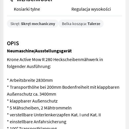
Kosiarki tylne
Regulacja wysokości
Skręt:
Skręt mechaniczny
Belka kosząca:
Talerze
OPIS
Neumaschine/Ausstellungsgerät
Krone Active Mow R 280 Heckscheibenmähwerk in
folgender Ausführung:
* Arbeitsbreite 2830mm
* Transporthöhe bei 200mm Bodenfreiheit mit klappbaren
Außenschutz ca. 3400mm
* klappbarer Außenschutz
* 5 Mähscheiben, 2 Mähtrommeln
* verstellbare Unterlenkerzapfen Kat. I und Kat. II
* einstellbare Anfahrsicherung
* 100° Transportklappung