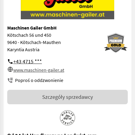
Maschinen Gailer GmbH
Kötschach 56 und 450
9640 - Kötschach-Mauthen
Karyntia Austria
+43 4715 ***
www.maschinen-gailer.at
Poproś o oddzwonienie
Szczegóły sprzedawcy