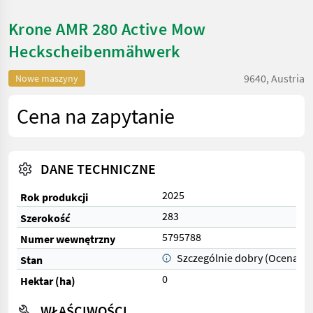
Krone AMR 280 Active Mow
Heckscheibenmähwerk
9640, Austria
Nowe maszyny
Cena na zapytanie
DANE TECHNICZNE
2025
Rok produkcji
283
Szerokość
5795788
Numer wewnętrzny
Szczególnie dobry (Ocena 1)
Stan
0
Hektar (ha)
WŁAŚCIWOŚCI