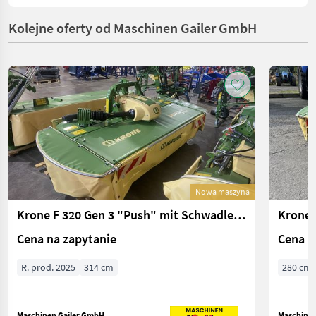
Kolejne oferty od Maschinen Gailer GmbH
Nowa maszyna
Krone F 320 Gen 3 "Push" mit Schwadleittrommel
Krone 
Cena na zapytanie
Cena n
R. prod. 2025
314 cm
280 cm
Maschinen Gailer GmbH
Maschinen