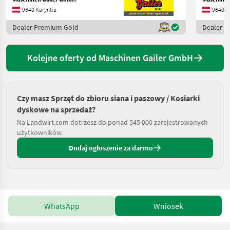
9640 Karyntia
9640 K
Dealer Premium Gold
Dealer 
Kolejne oferty od Maschinen Gailer GmbH
Czy masz Sprzęt do zbioru siana i paszowy / Kosiarki
dyskowe na sprzedaż?
Na Landwirt.com dotrzesz do ponad 545 000 zarejestrowanych
użytkowników.
Dodaj ogłoszenie za darmo
WhatsApp
Wniosek