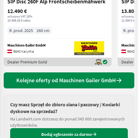
SIP Disc 260F Alp Frontscheibenmähwerk
SIP Dis
12.490 €
13.800
wliczony VAT 20%
wliczony V
10.408,33 € netto
11.500 € net
R. prod. 2025
260 cm
R. prod.
Maschinen Gailer GmbH
Maschinen
9640 Karyntia
9640 K
Dealer Premium Gold
Dealer 
Kolejne oferty od Maschinen Gailer GmbH
Czy masz Sprzęt do zbioru siana i paszowy / Kosiarki
dyskowe na sprzedaż?
Na Landwirt.com dotrzesz do ponad 545 000 zarejestrowanych
użytkowników.
Dodaj ogłoszenie za darmo