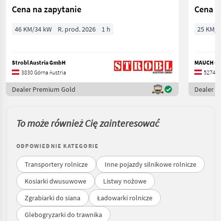
Cena na zapytanie
Cena n
46 KM/34 kW
R. prod. 2026
1 h
25 KM/1
Strobl Austria GmbH
MAUCH Ges
3830 Górna Austria
5274 Do
Dealer Premium Gold
Dealer 
To może również Cię zainteresować
ODPOWIEDNIE KATEGORIE
Transportery rolnicze
Inne pojazdy silnikowe rolnicze
Kosiarki dwusuwowe
Listwy nożowe
Zgrabiarki do siana
Ładowarki rolnicze
Glebogryzarki do trawnika