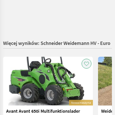
Więcej wyników: Schneider Weidemann HV - Euro
Nowa maszyna
Avant Avant 650i Multifunktionslader
Weidem