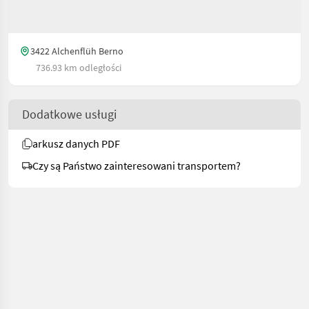
3422 Alchenflüh Berno
736.93 km odległości
Dodatkowe usługi
arkusz danych PDF
Czy są Państwo zainteresowani transportem?