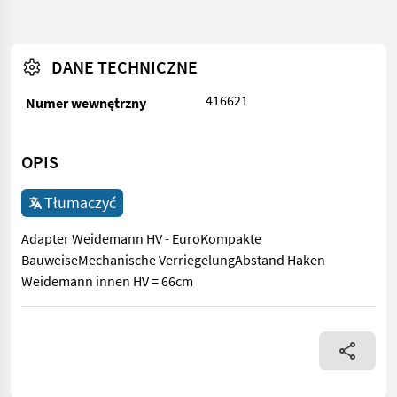
DANE TECHNICZNE
416621
Numer wewnętrzny
OPIS
Tłumaczyć
Adapter Weidemann HV - EuroKompakte
BauweiseMechanische VerriegelungAbstand Haken
Weidemann innen HV = 66cm
Adapter Weidemann HV - EuroKompakte BauweiseMechanische