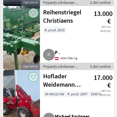
Pojazdy silnikowe
2 dni online
Ogłoszenie
rolnicze / Ładowarki
Reihenstriegel
13.000
rolnicze
Christiaens
€
VAT nie
R. prod. 2016
dotyczy
P .
4064 Oftering
Pojazdy silnikowe
5 dni online
Ogłoszenie
rolnicze / Ładowarki
Hoflader
17.000
rolnicze
Weidemann
€
Hoftrac 1130
VAT nie
30 KM/22 kW
R. prod. 2007
3300 h
dotyczy
Michael Enzinger