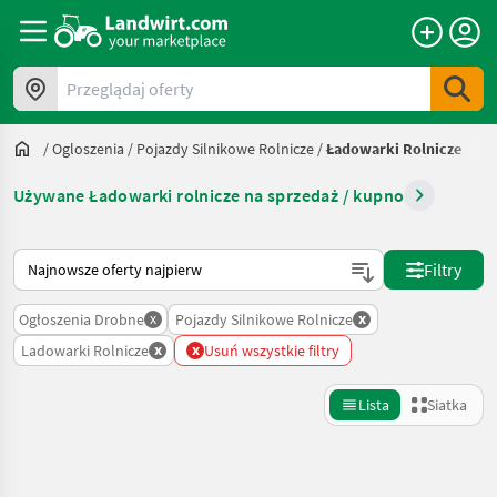
Przeglądaj oferty
/
Ogloszenia
/
Pojazdy Silnikowe Rolnicze
/
Ładowarki Rolnicze
Używane Ładowarki rolnicze na sprzedaż / kupno
Tak sortuje się na Landwirt.com
Filtry
x
x
Ogłoszenia Drobne
Pojazdy Silnikowe Rolnicze
x
x
Ladowarki Rolnicze
Usuń wszystkie filtry
Lista
Siatka