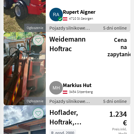
Rupert Aigner
4710 St.Georgen
Pojazdy silnikowe
5 dni online
Ogłoszenie
rolnicze / Ładowarki
Weidemann
Cena
rolnicze
na
Hoftrac
zapytanie
Markius Hut
3454 Sitzenberg
Pojazdy silnikowe
5 dni online
Ogłoszenie
rolnicze / Ładowarki
Hoflader,
1.234
rolnicze
Hoftrak,
€
Weidemann
Preis inkl.
R. prod. 2000
MwSt