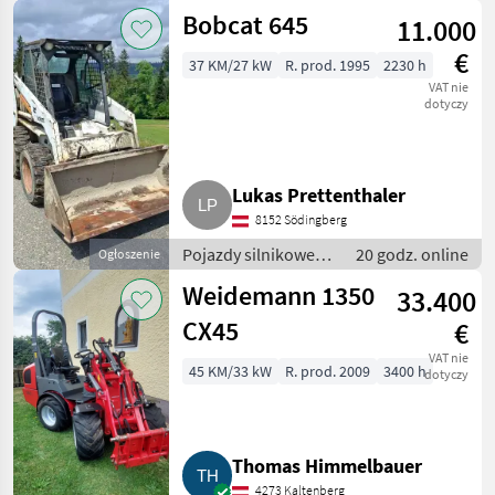
rolnicze / Ładowarki
Bobcat 645
11.000
rolnicze
€
37 KM/27 kW
R. prod. 1995
2230 h
VAT nie
dotyczy
Lukas Prettenthaler
8152 Södingberg
Pojazdy silnikowe
20 godz. online
Ogłoszenie
rolnicze / Ładowarki
Weidemann 1350
33.400
rolnicze
CX45
€
VAT nie
45 KM/33 kW
R. prod. 2009
3400 h
dotyczy
Thomas Himmelbauer
4273 Kaltenberg