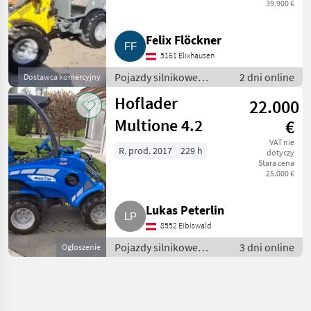
39.900 €
Felix Flöckner
5161 Elixhausen
Pojazdy silnikowe
2 dni online
Dostawca komercyjny
rolnicze / Ładowarki
Hoflader
22.000
rolnicze
Multione 4.2
€
VAT nie
R. prod. 2017
229 h
dotyczy
Stara cena
25.000 €
Lukas Peterlin
8552 Eibiswald
Pojazdy silnikowe
3 dni online
Ogłoszenie
rolnicze / Ładowarki
rolnicze