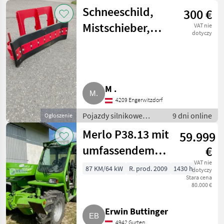
rolnicze / Ładowarki
Schneeschild,
300 €
rolnicze
Mistschieber,
VAT nie
dotyczy
Gülleschieber
M .
4209 Engerwitzdorf
Pojazdy silnikowe
9 dni online
Ogłoszenie
rolnicze / Ładowarki
Merlo P38.13 mit
59.999
rolnicze
umfassendem
€
Zubehör
VAT nie
87 KM/64 kW
R. prod. 2009
1430 h
dotyczy
Stara cena
80.000 €
Erwin Buttinger
4942 Gurten