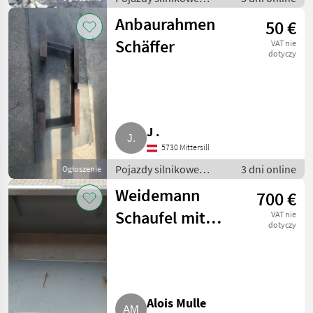
rolnicze / Ładowarki
Anbaurahmen
50 €
rolnicze
Schäffer
VAT nie
dotyczy
J .
5730 Mittersill
Pojazdy silnikowe
3 dni online
Ogłoszenie
rolnicze / Ładowarki
Weidemann
700 €
rolnicze
Schaufel mit
VAT nie
dotyczy
Euro
Alois Mulle