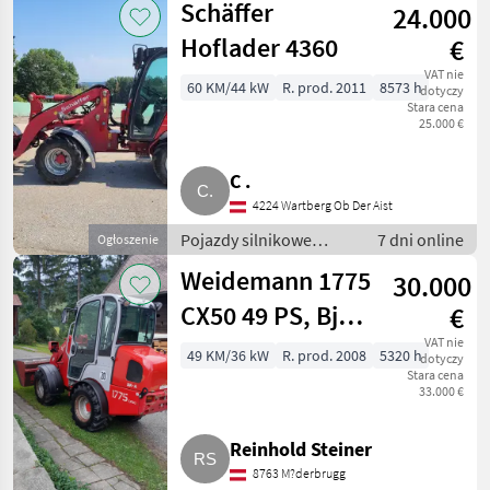
Schäffer
24.000
rolnicze
Hoflader 4360
€
VAT nie
60 KM/44 kW
R. prod. 2011
8573 h
dotyczy
Stara cena
25.000 €
C .
4224 Wartberg Ob Der Aist
Pojazdy silnikowe
7 dni online
Ogłoszenie
rolnicze / Ładowarki
Weidemann 1775
30.000
rolnicze
CX50 49 PS, Bj.
€
2008, Preis
VAT nie
49 KM/36 kW
R. prod. 2008
5320 h
dotyczy
Stara cena
reduziert
33.000 €
Reinhold Steiner
8763 M?derbrugg