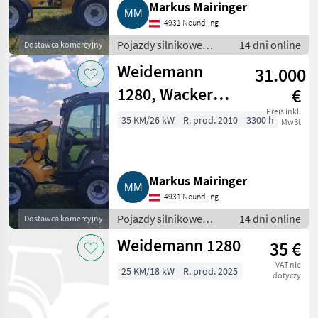
Markus Mairinger
4931 Neundling
Pojazdy silnikowe
14 dni online
Dostawca komercyjny
rolnicze / Ładowarki
Weidemann
31.000
rolnicze
1280, Wacker
€
Neuson WL 25
Preis inkl.
35 KM/26 kW
R. prod. 2010
3300 h
MwSt
Markus Mairinger
4931 Neundling
Pojazdy silnikowe
14 dni online
Dostawca komercyjny
rolnicze / Ładowarki
Weidemann 1280
35 €
rolnicze
VAT nie
25 KM/18 kW
R. prod. 2025
dotyczy