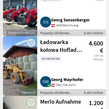
Georg Sensenberger
4906 Eberschwang
Pojazdy silnikowe
6 dni online
Dostawca komercyjny
rolnicze / Ładowarki
Ładowarka
4.600
rolnicze
kołowa Hoflader
€
Schopf L60
VAT nie
60 KM/44 kW
dotyczy
Georg Mayrhofer
5541 Altenmarkt
Pojazdy silnikowe
6 dni online
Ogłoszenie
rolnicze / Ładowarki
Merlo Aufnahme
1.200
rolnicze