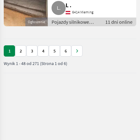
L .
6414 Mieming
Pojazdy silnikowe
11 dni online
Ogłoszenie
rolnicze / Ładowarki
rolnicze
1
2
3
4
5
6
Wynik
1
-
48
od
271
(Strona 1 od 6)