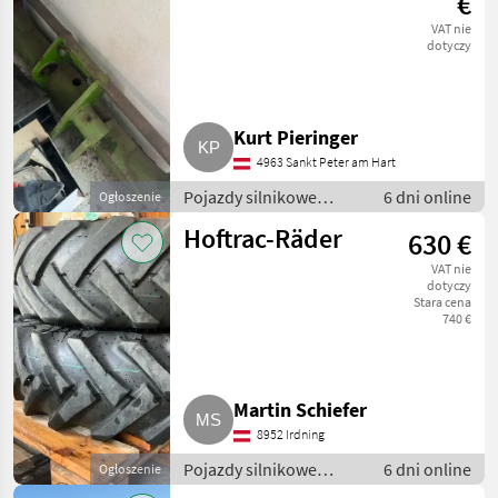
€
VAT nie
dotyczy
Kurt Pieringer
4963 Sankt Peter am Hart
Pojazdy silnikowe
6 dni online
Ogłoszenie
rolnicze / Ładowarki
Hoftrac-Räder
630 €
rolnicze
VAT nie
dotyczy
Stara cena
740 €
Martin Schiefer
8952 Irdning
Pojazdy silnikowe
6 dni online
Ogłoszenie
rolnicze / Ładowarki