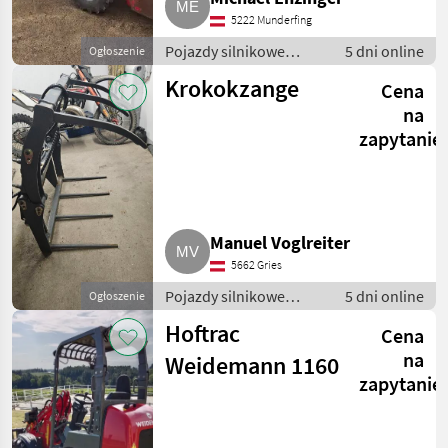
5222 Munderfing
Pojazdy silnikowe
5 dni online
Ogłoszenie
rolnicze / Ładowarki
Krokokzange
Cena
rolnicze
na
zapytanie
Manuel Voglreiter
5662 Gries
Pojazdy silnikowe
5 dni online
Ogłoszenie
rolnicze / Ładowarki
Hoftrac
Cena
rolnicze
na
Weidemann 1160
zapytanie