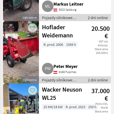
Markus Leitner
5020 Salzburg
Pojazdy silnikowe
2 dni online
Ogłoszenie
rolnicze / Ładowarki
Hoflader
20.500
rolnicze
Weidemann
€
VAT nie
R. prod. 2006
1569 h
dotyczy
Stara cena
205.000 €
Peter Meyer
6166 Fulpmes
Pojazdy silnikowe
2 dni online
Ogłoszenie
rolnicze / Ładowarki
Wacker Neuson
37.000
rolnicze
WL25
€
Preis inkl.
25 KM/18 kW
R. prod. 2023
250 h
MwSt
Stara cena