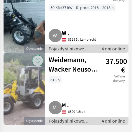
50 KM/37 kW
R. prod. 2018
2018 h
W .
8813 St. Lambrecht
Pojazdy silnikowe
4 dni online
Ogłoszenie
rolnicze / Ładowarki
Weidemann,
37.500
rolnicze
Wacker Neuson
€
WL28
VAT nie
613 h
dotyczy
M .
6320 Achleit
Pojazdy silnikowe
4 dni online
Ogłoszenie
rolnicze / Ładowarki