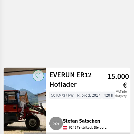
rolnicze
EVERUN ER12
15.000
Hoflader
€
VAT nie
50 KM/37 kW
R. prod. 2017
420 h
dotyczy
Stefan Satschen
9143 Feistritz ob Bleiburg