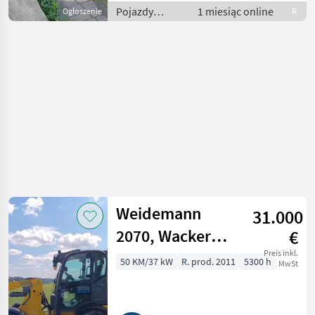
Pojazdy
1 miesiąc online
Ogłoszenie
R
silnikowe
rolnicze /
Ładowarki
rolnicze
Weidemann
31.000
2070, Wacker
€
Neuson WL 36
Preis inkl.
50 KM/37 kW
R. prod. 2011
5300 h
MwSt