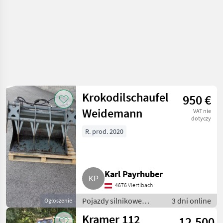
Krokodilschaufel
950 €
Weidemann
VAT nie
dotyczy
R. prod. 2020
Karl Payrhuber
4676 Viertlbach
Pojazdy silnikowe
3 dni online
Ogłoszenie
rolnicze / Ładowarki
Kramer 112
12.500
rolnicze