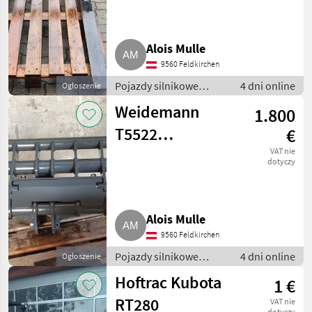
Euroaufnahme
Alois Mulle
9560 Feldkirchen
Pojazdy silnikowe
4 dni online
Ogłoszenie
rolnicze / Ładowarki
Weidemann
1.800
rolnicze
T5522
€
Euroaufnahme
VAT nie
dotyczy
Alois Mulle
9560 Feldkirchen
Pojazdy silnikowe
4 dni online
Ogłoszenie
rolnicze / Ładowarki
Hoftrac Kubota
1 €
rolnicze
RT280
VAT nie
dotyczy