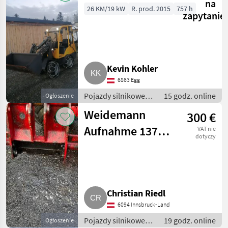
na
26 KM/19 kW
R. prod. 2015
757 h
zapytanie
Kevin Kohler
6863 Egg
Pojazdy silnikowe
15 godz. online
Ogłoszenie
rolnicze / Ładowarki
Weidemann
300 €
rolnicze
Aufnahme 1375
VAT nie
dotyczy
CX50
Christian Riedl
6094 Innsbruck-Land
Pojazdy silnikowe
19 godz. online
Ogłoszenie