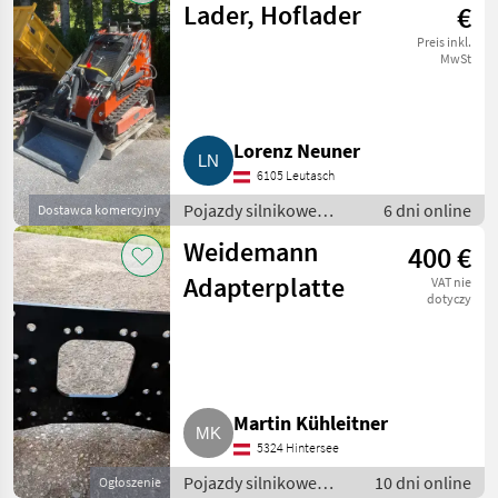
Lader, Hoflader
€
Preis inkl.
MwSt
Lorenz Neuner
6105 Leutasch
Pojazdy silnikowe
6 dni online
Dostawca komercyjny
rolnicze / Ładowarki
Weidemann
400 €
rolnicze
Adapterplatte
VAT nie
dotyczy
Martin Kühleitner
5324 Hintersee
Pojazdy silnikowe
10 dni online
Ogłoszenie