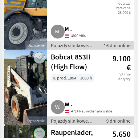
dotyczy
Stara cena
28.000 €
M .
3902 Vitis
Pojazdy silnikowe
16 dni online
Ogłoszenie
rolnicze / Ładowarki
Bobcat 853H
9.100
rolnicze
(High Flow)
€
VAT nie
R. prod. 1994
3000 h
dotyczy
W .
4724 Neukirchen am Walde
Pojazdy silnikowe
9 dni online
Ogłoszenie
rolnicze / Ładowarki
Raupenlader,
5.650
rolnicze