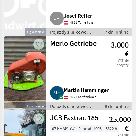
Josef Reiter
4911 Tumeltsham
Pojazdy silnikowe
7 dni online
Ogłoszenie
rolnicze / Ładowarki
Merlo Getriebe
3.000
rolnicze
€
VAT nie
dotyczy
Martin Hamminger
4973 Senftenbach
Pojazdy silnikowe
8 dni online
Ogłoszenie
rolnicze / Ładowarki
JCB Fastrac 185
25.000
rolnicze
€
67 KM/49 kW
R. prod. 1996
5822 h
VAT nie