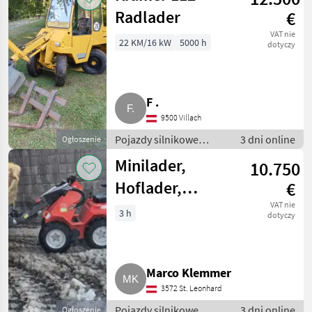
Radlader
€
VAT nie
22 KM/16 kW
5000 h
dotyczy
F .
9500 Villach
Pojazdy silnikowe
3 dni online
Ogłoszenie
rolnicze / Ładowarki
Minilader,
10.750
rolnicze
Hoflader,
€
Hoftruck
VAT nie
3 h
dotyczy
Marco Klemmer
3572 St. Leonhard
Pojazdy silnikowe
3 dni online
Ogłoszenie