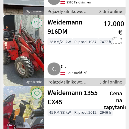
9560 Feldkirchen
Pojazdy silnikowe
3 dni online
Ogłoszenie
rolnicze / Ładowarki
Weidemann
12.000
rolnicze
916DM
€
VAT nie
28 KM/21 kW
R. prod. 1987
7477 h
dotyczy
C .
2213 Bockfließ
Pojazdy silnikowe
3 dni online
Ogłoszenie
rolnicze / Ładowarki
Weidemann 1355
Cena
rolnicze
na
CX45
zapytanie
45 KM/33 kW
R. prod. 2012
2946 h