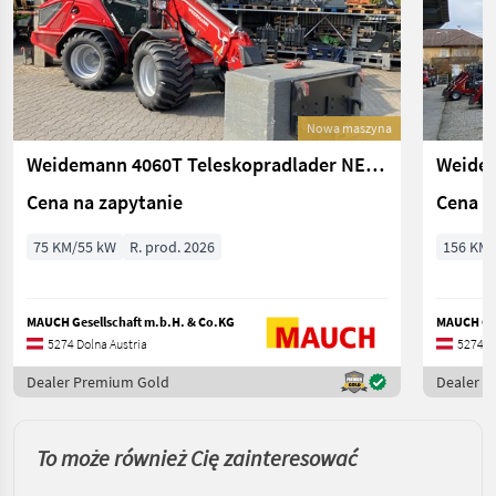
Nowa maszyna
Weidemann 4060T Teleskopradlader NEUHEIT
Weidem
Cena na zapytanie
Cena n
75 KM/55 kW
R. prod. 2026
156 KM/
MAUCH Gesellschaft m.b.H. & Co.KG
MAUCH Ges
5274 Dolna Austria
5274 Do
Dealer Premium Gold
Dealer 
To może również Cię zainteresować