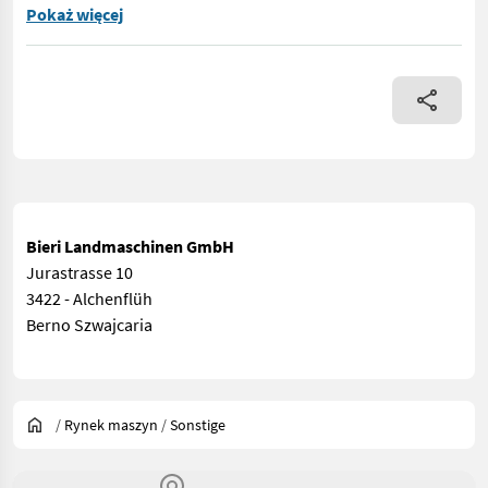
- Höhe 90 cm Tiefe 100 cm - Aus hochwertigem S355 Feinkornsta
Pokaż więcej
Bieri Landmaschinen GmbH
Jurastrasse 10
3422 - Alchenflüh
Berno Szwajcaria
/
Rynek maszyn
/
Sonstige