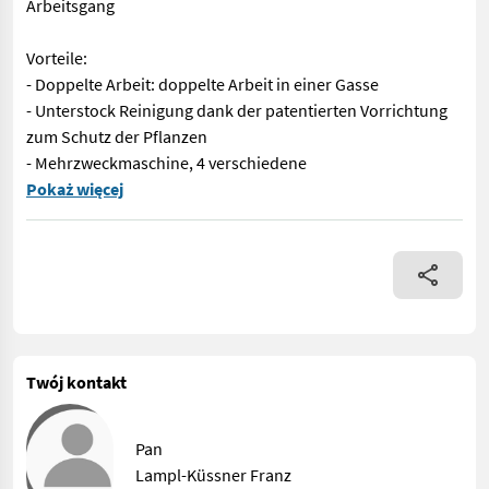
Arbeitsgang
Vorteile:
- Doppelte Arbeit: doppelte Arbeit in einer Gasse
- Unterstock Reinigung dank der patentierten Vorrichtung
zum Schutz der Pflanzen
- Mehrzweckmaschine, 4 verschiedene
Kombinationen: Grasmähen und Entfernung der Stockaustriebe im
Pokaż więcej
Twój kontakt
Pan
Lampl-Küssner Franz