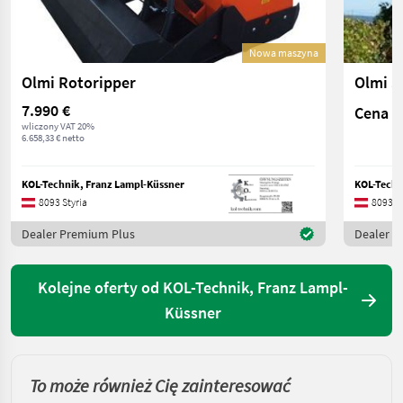
Nowa maszyna
Olmi Rotoripper
Olmi S
7.990 €
Cena n
wliczony VAT 20%
6.658,33 € netto
KOL-Technik, Franz Lampl-Küssner
KOL-Techn
8093 Styria
8093 St
Dealer Premium Plus
Dealer P
Kolejne oferty od KOL-Technik, Franz Lampl-
Küssner
To może również Cię zainteresować