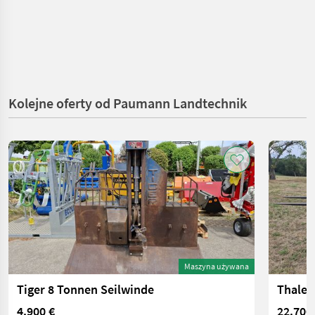
Kolejne oferty od Paumann Landtechnik
Maszyna używana
Tiger 8 Tonnen Seilwinde
Thaler
4.900 €
22.700