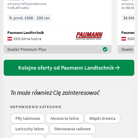
wliczony VAT/pośrednictwo
wliczony V
4.336,28 € netto
20.088,50 € 
R. prod. 1998
200 cm
34 KM/2
Paumann Landtechnik
Paumann 
3300 Górna Austria
3300 G
Dealer Premium Plus
Dealer P
Kolejne oferty od Paumann Landtechnik
To może również Cię zainteresować
ODPOWIEDNIE KATEGORIE
Piły taśmowe
Akcesoria leśne
Wiązki drewna
Łańcuchy leśne
Sterowania radiowe