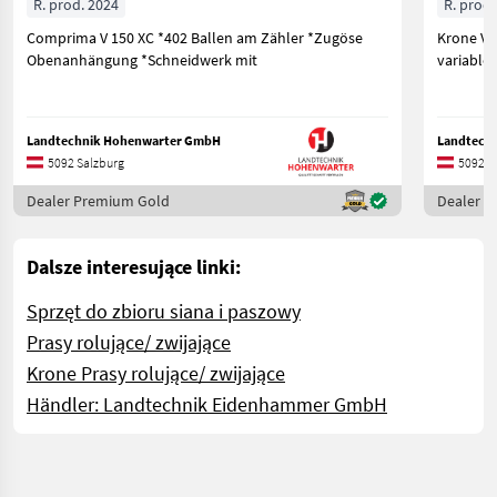
R. prod. 2024
R. prod.
Comprima V 150 XC *402 Ballen am Zähler *Zugöse
Krone Va
Obenanhängung *Schneidwerk mit
variable
Landtechnik Hohenwarter GmbH
Landtech
5092 Salzburg
5092 S
Dealer Premium Gold
Dealer 
Dalsze interesujące linki:
Sprzęt do zbioru siana i paszowy
Prasy rolujące/ zwijające
Krone Prasy rolujące/ zwijające
Händler: Landtechnik Eidenhammer GmbH