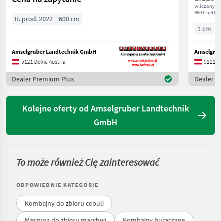
wliczony V
990 € netto
R. prod. 2022
600 cm
1 cm
Amselgruber Landtechnik GmbH
Amselgru
5121 Dolna Austria
5121 Do
Dealer Premium Plus
Dealer P
Kolejne oferty od Amselgruber Landtechnik
GmbH
To może również Cię zainteresować
ODPOWIEDNIE KATEGORIE
Kombajny do zbioru cebuli
Maszyna do zbioru marchwi
Kombajny buraczane