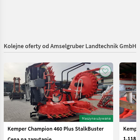
Kolejne oferty od Amselgruber Landtechnik GmbH
Maszyna używana
Kemper Champion 460 Plus StalkBuster
1.118,7
Cena na zapytanie