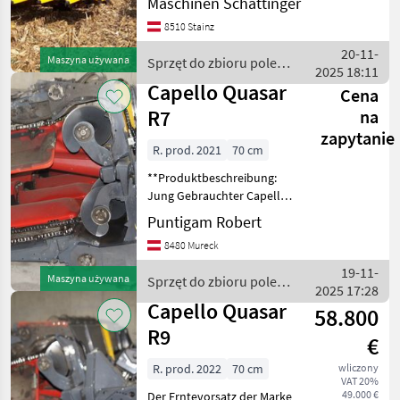
Maschinen Schattinger
Geringhoff, Modell Maisstar
8510 Stainz
Horizon 8r, Baujahr 2020.
Dieser Maispflückvorsatz
20-11-
Maszyna używana
Sprzęt do zbioru pole
zeichnet sich d
2025 18:11
uprawne / Geringhoff
Capello Quasar
Cena
R7
na
zapytanie
R. prod. 2021
70 cm
**Produktbeschreibung:
Jung Gebrauchter Capello
R7 Erntevorsatz** Erleben
Puntigam Robert
Sie die Effizienz und
8480 Mureck
Zuverlässigkeit des Capello
R7 Erntevorsatzes, speziell
19-11-
Maszyna używana
Sprzęt do zbioru pole
konzipiert
2025 17:28
uprawne / Capello
Capello Quasar
58.800
R9
€
R. prod. 2022
70 cm
wliczony
VAT 20%
49.000 €
Der Erntevorsatz der Marke