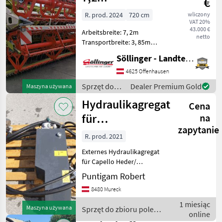
€
R. prod. 2024
720 cm
wliczony
VAT 20%
43.000 €
Arbeitsbreite: 7, 2m
netto
Transportbreite: 3, 85m
Klappen ohne abzusteigen
Söllinger - Landtechnik GmbH
Spezial Claas Lackierung
Autocontour/
4625 Offenhausen
Höhenführung
Sprzęt do
Dealer Premium Gold
Maszyna używana
Schnittwinkelverstellung
zbioru pole
Hydraulikagregat
Haspelwickelsch
Cena
uprawne /
Cressoni
für
na
zapytanie
Schneidwerke
R. prod. 2021
von Capello
Externes Hydraulikagregat
für Capello Heder/
przystawka (typ): Heder/
Puntigam Robert
przystawka do zboża,
8480 Mureck
Składanie hydrauliczne, :
Składanie hydrauliczne
1 miesiąc
Maszyna używana
Sprzęt do zbioru pole
Sprzęt do zbioru pole upra
online
uprawne / Capello