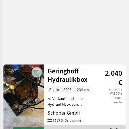
uprawne /
Claas
Geringhoff
2.040
Hydraulikbox
€
R. prod. 2006
1234 cm
wliczony
VAT 20%
1.700 €
zu Verkaufen ist eine
netto
Hydraulikbox von
Geringhoff für Claas
Schober GmbH
Mähdrescher, Baujahr: 2006
8113 St. Bartholomä
Besichtigung jederzeit nach
Telefonischer Vereinbarung