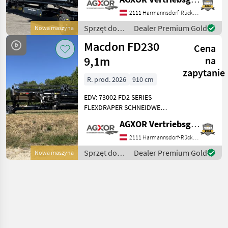
(10.6m) Schneidwerk für
Mähdrescher - FM200 für
2111 Harmannsdorf-Rückersdorf
Claas - Gelenkwelle mit
Sprzęt do
Dealer Premium Gold
Nowa maszyna
21iger Verzahnung
zbioru pole
Macdon FD230
Cena
uprawne /
Macdon
9,1m
na
zapytanie
R. prod. 2026
910 cm
EDV: 73002 FD2 SERIES
FLEXDRAPER SCHNEIDWERK
FÜR MÄHDRESCHER FD230
AGXOR Vertriebsgesellschaft Ost GmbH
(9.1m) Schneidwerk für
Mähdrescher - FM200 für
2111 Harmannsdorf-Rückersdorf
John Deere S7 -
Sprzęt do
Dealer Premium Gold
Nowa maszyna
Gelenkwelle mit 21iger V
zbioru pole
uprawne /
Macdon