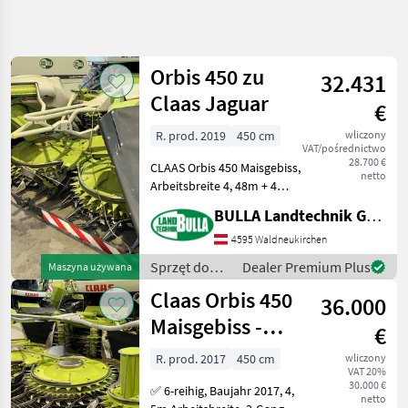
Uściślij
wyszukiwanie
Orbis 450 zu
32.431
Kategoria
Kraj
Filtry
3
Claas Jaguar
€
R. prod. 2019
450 cm
wliczony
Pokaż 94
AKTUALNA
Zresetuj
VAT/pośrednictwo
ŚCIEŻKA
wyników
28.700 €
CLAAS Orbis 450 Maisgebiss,
netto
technika
Arbeitsbreite 4, 48m + 4
rolnicza
Transportscheiben mit
BULLA Landtechnik GmbH
Sprzet Do
gleichläufigen
Zbioru
Messerscheiben + 2
4595 Waldneukirchen
Pole
Einspeisetrommeln + Bj.
Uprawne
Sprzęt do
Dealer Premium Plus
Maszyna używana
2019 + Transportschutz + La
zbioru pole
Hedery Do
Claas Orbis 450
36.000
Kombajnu
uprawne /
Claas
Maisgebiss -
€
WYBIERZ
(gebrauchter
KATEGORIĘ
R. prod. 2017
450 cm
wliczony
VAT 20%
Maisvorsatz)
Geringhoff
27
30.000 €
✅ 6-reihig, Baujahr 2017, 4,
netto