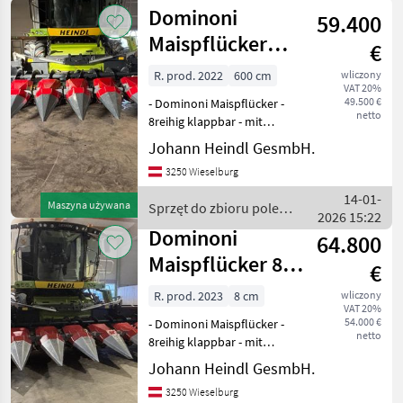
zbioru pole
Dominoni
Einzugswalze - Gelenkwelle
59.400
uprawne /
- T
Claas
Maispflücker
€
SL978BG
R. prod. 2022
600 cm
wliczony
VAT 20%
49.500 €
- Dominoni Maispflücker -
netto
8reihig klappbar - mit
Unterbauhäcksler -
Johann Heindl GesmbH.
Ölbadantrieb und hintere
3250 Wieselburg
Kupplungen -
Reihenabstand 75 cm -
14-01-
Maszyna używana
Sprzęt do zbioru pole
Lagermaisschnecke rechts
2026 15:22
uprawne / Dominoni
und
Dominoni
64.800
Maispflücker 8
€
Reihig, SL 978
R. prod. 2023
8 cm
wliczony
VAT 20%
BG
54.000 €
- Dominoni Maispflücker -
netto
8reihig klappbar - mit
Unterbauhäcksler -
Johann Heindl GesmbH.
Ölbadantrieb und hintere
3250 Wieselburg
Kupplungen -