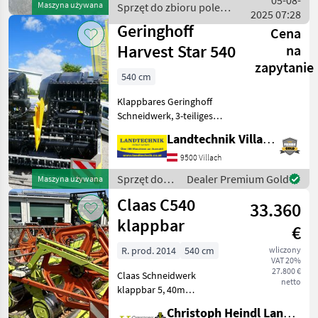
05-08-
Maszyna używana
Sprzęt do zbioru pole
möglich! Składanie hyd
2025 07:28
uprawne / Geringhoff
Geringhoff
Cena
Harvest Star 540
na
zapytanie
540 cm
Klappbares Geringhoff
Schneidwerk, 3-teiliges
Getreideschneidwerk
Landtechnik Villach GmbH
Harvest Star, 5, 4 m
Arbeitsbreite, Farbe
9500 Villach
Schwarz-Gelb,
Sprzęt do
Dealer Premium Gold
Maszyna używana
hydraulischer
zbioru pole
Claas C540
Haspelantrieb mit
33.360
uprawne /
Anbauteile
Geringhoff
klappbar
€
R. prod. 2014
540 cm
wliczony
VAT 20%
27.800 €
Claas Schneidwerk
netto
klappbar 5, 40m
Schneckenschneidwerk
Christoph Heindl Landtechnik GmbH, Inning
Passend zu Claas Trion