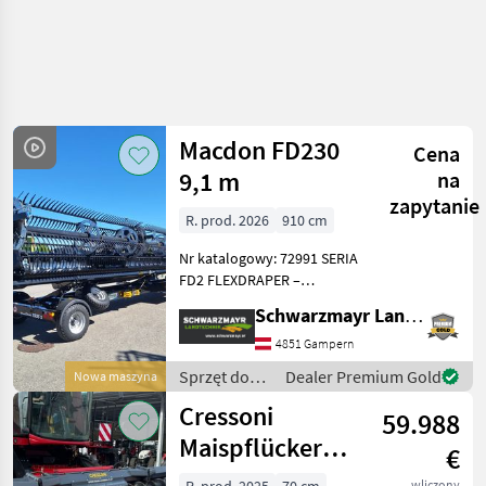
Macdon FD230
Cena
9,1 m
na
zapytanie
R. prod. 2026
910 cm
Nr katalogowy: 72991 SERIA
FD2 FLEXDRAPER –
AGREGAT TNIĘCY DO
Schwarzmayr Landtechnik GmbH - Gampern
KOMBJINÓW FD230 (9, 1 m)
– agregat tnący do
4851 Gampern
kombajnów - FM200 do
Sprzęt do
Dealer Premium Gold
Nowa maszyna
Claas - Wał przegubowy z
zbioru pole
Cressoni
uzębienie
59.988
uprawne /
Macdon
Maispflücker
€
8x70 klappbar
wliczony