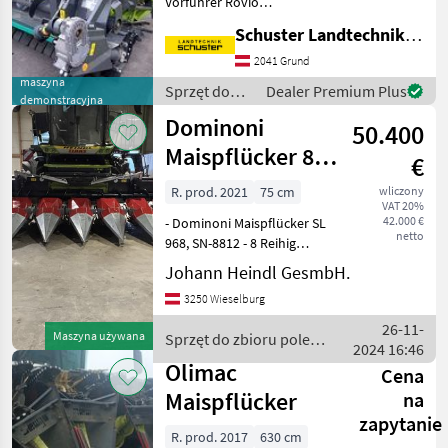
Vorführer Rovio
Maispflücker 6-75 cm mit ca.
Schuster Landtechnik Grund
80 ha Standort Grund 160 -
Maispflücker klappbar – 6
2041 Grund
Reihen, 75 cm Reihenweite -
maszyna
Sprzęt do
Dealer Premium Plus
demonstracyjna
Vorsatzgerät
zbioru pole
Dominoni
50.400
uprawne /
Claas
Maispflücker 8
€
Reihig
R. prod. 2021
75 cm
wliczony
VAT 20%
42.000 €
- Dominoni Maispflücker SL
netto
968, SN-8812 - 8 Reihig
klappbar - mit
Johann Heindl GesmbH.
Unterbauhäcksler -
3250 Wieselburg
Reihenabstand 75 cm -
Lagermaisschnecke rechts -
26-11-
Maszyna używana
Sprzęt do zbioru pole
Top Zustand, sofort Eins
2024 16:46
uprawne / Dominoni
Olimac
Cena
Maispflücker
na
zapytanie
R. prod. 2017
630 cm