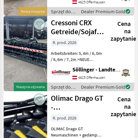
Vorteile: >geringes
4625 Offenhausen
Einsatzgewicht >großer
Sprzęt do
Dealer Premium Gold
Nowa maszyna
Haspeldurchmesser
zbioru pole
Cressoni CRX
>großer E
Cena
uprawne /
Cressoni
Getreide/Sojaflex
na
zapytanie
klappbar
R. prod. 2026
Arbeitsbreiten: 5, 4m / 6, 0m
/ 6, 6m / 7, 2m >NEUE
Halmteiler >NEUE
Söllinger - Landtechnik GmbH
Schlauchabdeckungen
Vorteile: >geringes
4625 Offenhausen
Einsatzgewicht >großer
Sprzęt do
Dealer Premium Gold
Maszyna używana
Haspeldurchmesser
zbioru pole
Olimac Drago GT
>großer E
Cena
uprawne /
Cressoni
-
na
zapytanie
ERSATZTEILSTÜTZPUNKT
R. prod. 2026
OLIMAC Drago GT
Neumaschinen + gedämpfte