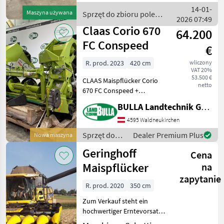
Reihenabstand 75 cm -
14-01-
Maszyna używana
Sprzęt do zbioru pole
Lagermaisschnecke Rechts
2026 07:49
uprawne / Dominoni
un
Claas Corio 670
64.200
FC Conspeed
€
R. prod. 2023
420 cm
wliczony
VAT 20%
53.500 €
CLAAS Maispflücker Corio
netto
670 FC Conspeed +
Neumaschine + 6 Reihen
BULLA Landtechnik GmbH
mit 70cm Reihenabstand +
hydraulisch klappbar +
4595 Waldneukirchen
Hybridwalzen +
Sprzęt do
Dealer Premium Plus
Nowa maszyna
Stoppelknicker +
zbioru pole
Geringhoff
Gegenschneide
Cena
uprawne /
Claas
Maispflücker
na
zapytanie
R. prod. 2020
350 cm
Zum Verkauf steht ein
hochwertiger Erntevorsatz
der renommierten Marke