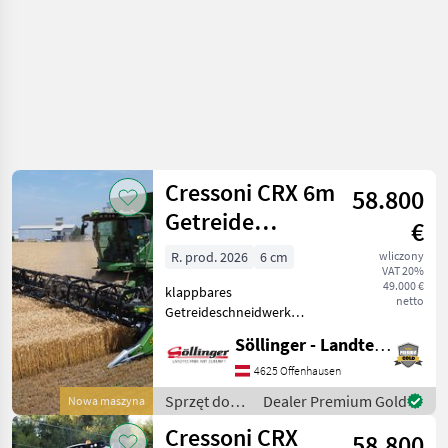
Cressoni CRX 6m
58.800
Getreide
€
klappbar
R. prod. 2026
6 cm
wliczony
VAT 20%
49.000 €
klappbares
netto
Getreideschneidwerk
Arbeitsbreiten: 5, 4m / 6, 0m
Söllinger - Landtechnik GmbH
/ 6, 6m / 7, 2m/7, 6m
Vorteile: >geringes
4625 Offenhausen
Einsatzgewicht >großer
Sprzęt do
Dealer Premium Gold
Nowa maszyna
Haspeldurchmesser
zbioru pole
Cressoni CRX
>großer Einzugswa
58.800
uprawne /