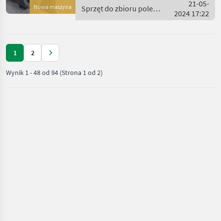
für den Maisanbau
21-05-
Nowa maszyna
Sprzęt do zbioru pole
entwickelt wurde. Dieses
2024 17:22
uprawne / Capello
1
2
Wynik
1
-
48
od
94
(Strona 1 od 2)