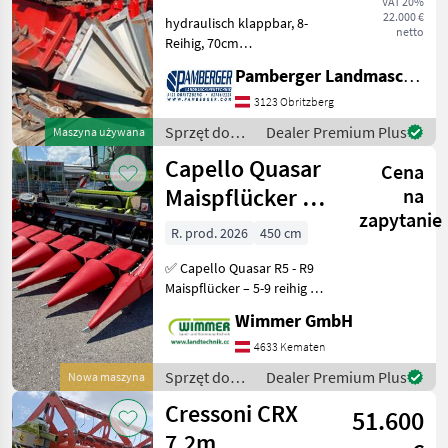
VAT 20%
22.000 €
hydraulisch klappbar, 8-
netto
Reihig, 70cm
Reihenabstand,
Pamberger Landmaschinentechnik GmbH
Unterflurhäcksler, New
Holland oder Case
3123 Obritzberg
Aufnahme Heder/
Sprzęt do
Dealer Premium Plus
Maszyna używana
przystawka (typ): Zbieracz
zbioru pole
Capello Quasar
do kukurydzy, Składanie
Cena
uprawne /
hydrau
Tecnomais
Maispflücker R5-
na
zapytanie
R9 klappbar/ F4-
R. prod. 2026
450 cm
F8 starr
✅ Capello Quasar R5 - R9
Maispflücker – 5-9 reihig &
klappbar ✅ ✅ Capello
Wimmer GmbH
Quasar F4 - F8 Maispflücker
– 4-8 reihig & starr ✅ Der
4633 Kematen
Capello Quasar ist ein
Sprzęt do
Dealer Premium Plus
Nowa maszyna
leistungs
zbioru pole
Cressoni CRX
51.600
uprawne /
Capello
7,2m