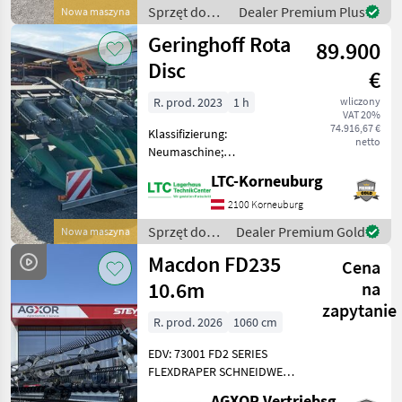
einer Arbeitsbreite von 5,
Sprzęt do
Dealer Premium Plus
Nowa maszyna
3m
zbioru pole
Geringhoff Rota
89.900
uprawne /
Capello
Disc
€
R. prod. 2023
1 h
wliczony
VAT 20%
74.916,67 €
Klassifizierung:
netto
Neumaschine;
Arbeitsbreite: 5;
LTC-Korneuburg
Nettogewicht (kg): 3100;
Seriennummer/Fahrgestellnummer:
2100 Korneuburg
1515049; Anzahl Reihen: 8;
Sprzęt do
Dealer Premium Gold
Nowa maszyna
Service Historie: Ja Heder/
zbioru pole
Macdon FD235
przys
Cena
uprawne /
Geringhoff
10.6m
na
zapytanie
R. prod. 2026
1060 cm
EDV: 73001 FD2 SERIES
FLEXDRAPER SCHNEIDWERK
FÜR MÄHDRESCHER FD235
AGXOR Vertriebsgesellschaft Ost GmbH