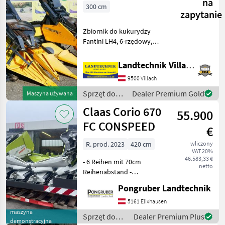
na
300 cm
zapytanie
Zbiornik do kukurydzy
Fantini LH4, 6-rzędowy,
składany, rozstaw rzędów
75 cm, osłony z tworzywa
Landtechnik Villach GmbH
sztucznego, regulowane
9500 Villach
płyty podające, z
rozdrabniaczem, zebrano
Sprzęt do
Dealer Premium Gold
Maszyna używana
ok.
zbioru pole
Claas Corio 670
55.900
uprawne /
Fantini
FC CONSPEED
€
R. prod. 2023
420 cm
wliczony
VAT 20%
46.583,33 €
- 6 Reihen mit 70cm
netto
Reihenabstand -
hydraulisch klappbar -
Pongruber Landtechnik
Hybridwalzen -
Stoppelknicker -
5161 Elixhausen
Gegenschneide-Kit -
maszyna
Sprzęt do
Dealer Premium Plus
demonstracyjna
Spritzblech über