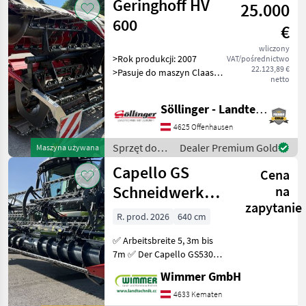
Geringhoff HV
25.000
600
€
wliczony
>Rok produkcji: 2007
VAT/pośrednictwo
22.123,89 €
>Pasuje do maszyn Claas
netto
>Automatyczne złącza wału
napędowego
Söllinger - Landtechnik GmbH
>Autocontour/regulacja
wysokości >Złącze
4625 Offenhausen
wielofunkcyjne Heder/
Sprzęt do
Dealer Premium Gold
Maszyna używana
przystawka (typ): He
zbioru pole
Capello GS
Cena
uprawne /
Geringhoff
Schneidwerk
na
zapytanie
5,3m / 5,9m /
R. prod. 2026
640 cm
6,4m / 7,0m
✅ Arbeitsbreite 5, 3m bis
7m ✅ Der Capello GS530
bis GS700 ist ein vielseitiges
Wimmer GmbH
und effizientes Schneidwerk
für die Getreideernte. Mit
4633 Kematen