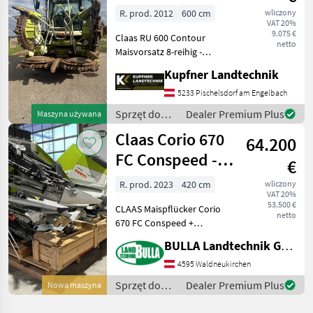
R. prod. 2012
600 cm
wliczony
VAT 20%
9.075 €
Claas RU 600 Contour
netto
Maisvorsatz 8-reihig -
Reihenunabhängig für
Kupfner Landtechnik
Claas 900er Serie Sofort
Einsatzbereit!!! Heder/
5233 Pischelsdorf am Engelbach
przystawka (typ): Heder/
Sprzęt do
Dealer Premium Plus
Maszyna używana
przystawka do kukurydz
zbioru pole
Claas Corio 670
64.200
uprawne /
Claas
FC Conspeed - 6
€
Reihen
R. prod. 2023
420 cm
wliczony
VAT 20%
53.500 €
CLAAS Maispflücker Corio
netto
670 FC Conspeed +
Neumaschine + 6 Reihen
BULLA Landtechnik GmbH
mit 70cm Reihenabstand +
hydraulisch klappbar +
4595 Waldneukirchen
Hybridwalzen +
Sprzęt do
Dealer Premium Plus
Nowa maszyna
Stoppelknicker +
zbioru pole
Gegenschneide