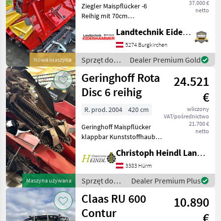
37.000 €
Ziegler Maispflücker -6
netto
Reihig mit 70cm
Reihenabstand -
Landtechnik Eidenhammer GmbH
Multikuppler
Case/NH/Deutz-Fahr -
5274 Burgkirchen
Unterbodenhäcksler
Sprzęt do
Dealer Premium Gold
Nowa maszyna
+++Alle Angaben ohne
zbioru pole
Geringhoff Rota
Gewähr+++
24.521
uprawne /
+++Zwischenverkauf
Ziegler
Disc 6 reihig
€
R. prod. 2004
420 cm
wliczony
VAT/pośrednictwo
21.700 €
Geringhoff Maispflücker
netto
klappbar Kunststoffhauben
Rota Disc mit
Christoph Heindl Landtechnik GmbH, Inning
Unterbauhäcksler Anbau
passend zu Claas Lexion ab
3383 Hürm
Serie 500 Trion Tucano
Sprzęt do
Dealer Premium Plus
Maszyna używana
Evion Reihenabstand 70 c
zbioru pole
Claas RU 600
10.890
uprawne /
Geringhoff
Contur
€