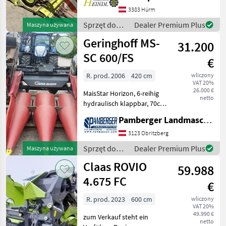
Evion Avero Tucano Lexion
3383 Hürm
ab Serie 500 Halmteiler kurz
Sprzęt do
Dealer Premium Plus
Maszyna używana
Spezial klappbar
zbioru pole
Geringhoff MS-
Ährenheber R
31.200
uprawne /
Claas
SC 600/FS
€
R. prod. 2006
420 cm
wliczony
VAT 20%
26.000 €
MaisStar Horizon, 6-reihig
netto
hydraulisch klappbar, 70cm
Reihenabstand,
Pamberger Landmaschinentechnik GmbH
Horizontalhäcksler,
Unterflurhäcksler Heder/
3123 Obritzberg
przystawka (typ): Zbieracz
Sprzęt do
Dealer Premium Plus
Maszyna używana
do kukurydzy, Składanie h
zbioru pole
Claas ROVIO
59.988
uprawne /
Geringhoff
4.675 FC
€
R. prod. 2023
600 cm
wliczony
VAT 20%
49.990 €
zum Verkauf steht ein
netto