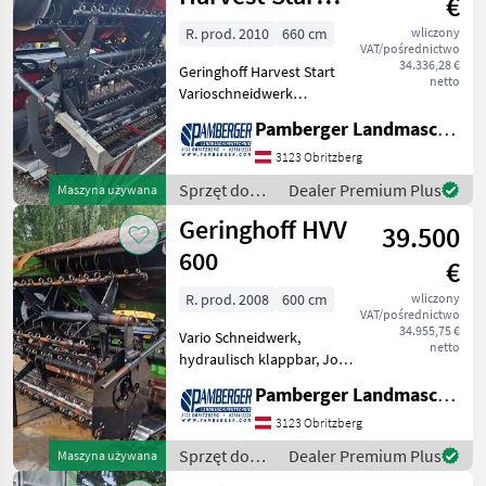
€
Vario HVV660
R. prod. 2010
660 cm
wliczony
VAT/pośrednictwo
34.336,28 €
Geringhoff Harvest Start
netto
Varioschneidwerk
Hydraulisch klappbar 3
Pamberger Landmaschinentechnik GmbH
teilig HVV 660 6, 6 m
Arbeitsbreite + Rapstrenner
3123 Obritzberg
Passend für New
Sprzęt do
Dealer Premium Plus
Maszyna używana
Holland/Case - Adapter
zbioru pole
Geringhoff HVV
Hede
39.500
uprawne /
Geringhoff
600
€
R. prod. 2008
600 cm
wliczony
VAT/pośrednictwo
34.955,75 €
Vario Schneidwerk,
netto
hydraulisch klappbar, John
Deere Adapter Heder/
Pamberger Landmaschinentechnik GmbH
przystawka (typ): Heder/
przystawka do zboża,
3123 Obritzberg
Składanie hydrauliczne, :
Sprzęt do
Dealer Premium Plus
Maszyna używana
Składanie hydrauliczne
zbioru pole