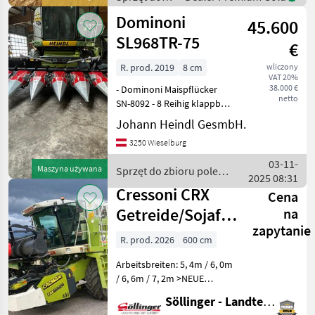
Haspeldurchmesser
zbioru pole
Dominoni
>großer Einzugswa
45.600
uprawne /
Cressoni
SL968TR-75
€
R. prod. 2019
8 cm
wliczony
VAT 20%
38.000 €
- Dominoni Maispflücker
netto
SN-8092 - 8 Reihig klappbar
- mit Unterbauhäcksler -
Johann Heindl GesmbH.
Reihenabstand 75 cm -
3250 Wieselburg
Lagermaisschnecke rechts -
Top Zustand, sofort
03-11-
Maszyna używana
Sprzęt do zbioru pole
Einsatzbereit
2025 08:31
uprawne / Dominoni
Cressoni CRX
Cena
Getreide/Sojaflex
na
zapytanie
klappbar
R. prod. 2026
600 cm
Arbeitsbreiten: 5, 4m / 6, 0m
/ 6, 6m / 7, 2m >NEUE
Halmteiler >NEUE
Söllinger - Landtechnik GmbH
Schlauchabdeckungen