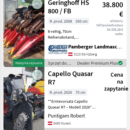
Geringhoff HS
Sprz
38.800
uprawne /
Geringhoff
800 / FB
€
R. prod. 2008
350 cm
wliczony
VAT/pośrednictwo
34.336,28 €
8-reihig, 70cm
netto
Reihenabstand,
Autocontour Sensoren,
Pamberger Landmaschinentechnik GmbH
hydraulisch klappbar,
Schneidscheiben mit
3123 Obritzberg
Unterflurhäcksler, John
Sprzęt do
Dealer Premium Plus
Maszyna używana
Deere Adapter Heder/
zbioru pole
Capello Quasar
przystawka (typ): Zbieracz
Cena
uprawne /
Geringhoff
R7
na
zapytanie
R. prod. 2026
70 cm
**Erntevorsatz Capello
Quasar R7 – Modell 2026**
Der Capello Quasar R7 ist
Puntigam Robert
ein hochmoderner
8480 Mureck
Erntevorsatz, der speziell