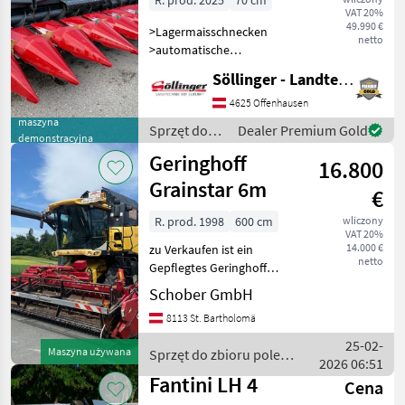
R. prod. 2025
70 cm
VAT 20%
49.990 €
>Lagermaisschnecken
netto
>automatische
Höhenführung
Söllinger - Landtechnik GmbH
>vorgesetzter
Unterbauhäcksler >3
4625 Offenhausen
Messer >Reißwalzen
maszyna
Sprzęt do
Dealer Premium Gold
demonstracyjna
Zahnradsystem (weniger
zbioru pole
Geringhoff
Stroh, 100% Quetschung)
16.800
uprawne /
>automatische
Cressoni
Grainstar 6m
€
R. prod. 1998
600 cm
wliczony
VAT 20%
14.000 €
zu Verkaufen ist ein
netto
Gepflegtes Geringhoff
Klappschneidwerk
Schober GmbH
Grainstar 6 Meter
8113 St. Bartholomä
Haspelantrieb Hydraulisch
mit Ölversorgung am
25-02-
Maszyna używana
Sprzęt do zbioru pole
Schneidwerk Adapter auch
2026 06:51
uprawne / Geringhoff
für Claas mögl
Fantini LH 4
Cena