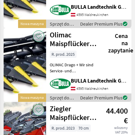
und selbstjustierende
BULLA Landtechnik GmbH
Pflückplatten +
Chrombolzen- Nasenketten
4595 Waldneukirchen
+ gehärtete Pflückschienen
Sprzęt do
Dealer Premium Plus
Nowa maszyna
+ je nach Antrieb mit Ölbad
zbioru pole
Olimac
od
Cena
uprawne /
Olimac
Maispflücker
na
zapytanie
Drago GT
R. prod. 2025
OLIMAC Drago + Wir sind
Service- und
Ersatzteilstützpunkt in
BULLA Landtechnik GmbH Ersatzteile
Oberösterreich + Ersatzteile
lagernd und sofort
4595 Waldneukirchen
verfügbar + Abholung der
Sprzęt do
Dealer Premium Plus
Nowa maszyna
Teile auch außerhalb der
zbioru pole
Ziegler
Ges
44.400
uprawne /
Olimac
Maispflücker
€
Corn Champion
R. prod. 2023
70 cm
wliczony
VAT 20%
Klappbar