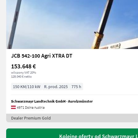
JCB 542-100 Agri XTRA DT
153.648 €
wliczony VAT 20%
128.040 € netto
150 KM/110 kW
R. prod. 2025
775 h
Schwarzmayr Landtechnik GmbH - Aurolzmünster
4971 Dolna Austria
Dealer Premium Gold
Kolejne oferty od Schwarzmayr 