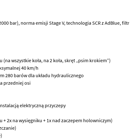
00 bar), norma emisji Stage V, technologia SCR z AdBlue, filtr
 (na wszystkie koła, na 2 koła, skręt „psim krokiem”)
ksymalnej 40 km/h
zym 280 barów dla układu hydraulicznego
a przedniej osi
nstalacją elektryczną przyczepy
yłu + 2x na wysięgniku + 1x nad zaczepem holowniczym)
zczanie)
)