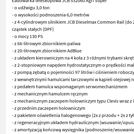
Ładowarka teleskopowa JCB 532060 Agri Super
- o udźwigu 3,0 ton
- o wysokości podnoszenia 6,0 metrów
- z 4-cylindrowym silnikiem JCB Dieselmax Common Rail (do 20
cząstek stałych (DPF)
- o mocy 130 PS
- z 66-litrowym zbiornikiem paliwa
- z 20-litrowym zbiornikiem AdBlue
- z układem kierowniczym na 4 koła z 3 różnymi trybami skrętu
- z 2-stopniowym napędem hydrostatycznym o prędkości ma
- z pompą zębatą o pojemności 97 litrów i ciśnieniem roboc
- z wewnętrznymi hamulcami tarczowymi w kąpieli olejowej n
- z pedałem hamulca wspomaganym serwomechanizmem
- z mechanicznym hamulcem ręcznym
- z mechanicznym zaczepem holowniczym typu Clevis wraz z i
- z przednim zaczepem holowniczym
- z pakietem oświetlenia halogenowego (2x z przodu + 2x z t
- z regeneracyjnym układem hydraulicznym (wsuwanie/opus
- z amortyzacją końcową wysięgnika (podnoszenie/wsuwanie