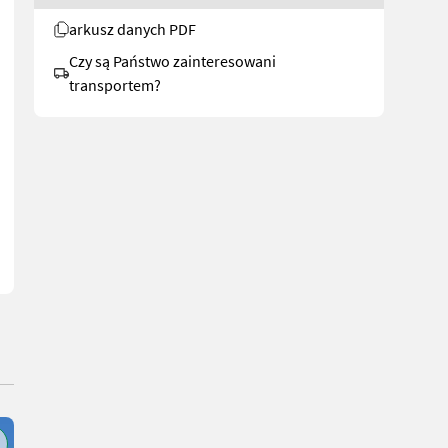
arkusz danych PDF
Czy są Państwo zainteresowani
transportem?
owym silnikiem JCB Dieselmax Common Rail (do 2000 bar), norma em