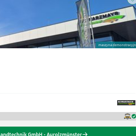
maszyna demonstracyj
Landtechnik GmbH - Aurolzmünster