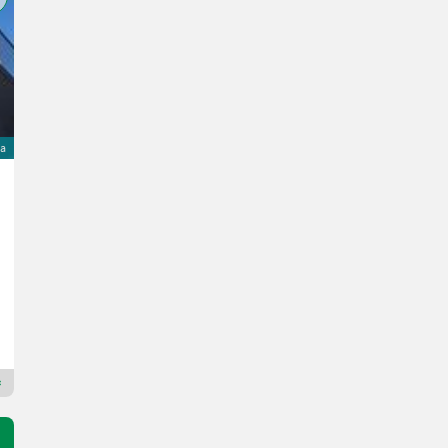
na
JCB 542-100 Agri Xtra Sw
Cena na zapytanie
173 KM/127 kW
R. prod. 2026
120 h
Schwarzmayr Landtechnik GmbH - Aurolzmünster
4971 Dolna Austria
Dealer Premium Gold