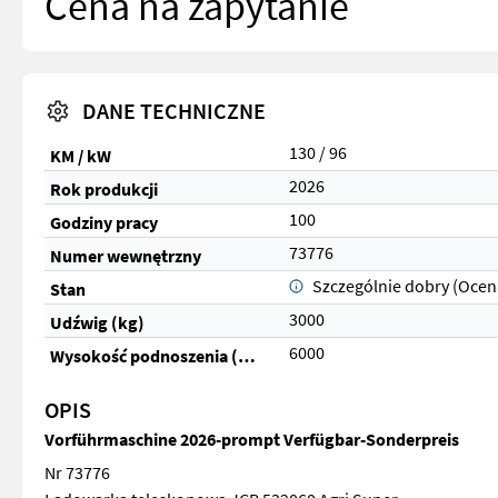
Cena na zapytanie
DANE TECHNICZNE
130 / 96
KM / kW
2026
Rok produkcji
100
Godziny pracy
73776
Numer wewnętrzny
Szczególnie dobry (Ocen
Stan
3000
Udźwig (kg)
6000
Wysokość podnoszenia (cm)
OPIS
Vorführmaschine 2026-prompt Verfügbar-Sonderpreis
Nr 73776