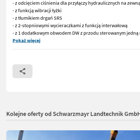
- z odcięciem ciśnienia dla przyłączy hydraulicznych na zewną
- z funkcją wibracji łyżki
- z tłumikiem drgań SRS
- z 2-stopniowymi wycieraczkami z funkcją interwałową
- z 1 dodatkowym obwodem DW z przodu sterowanym jedną 
Nr 73776 Ładowarka teleskopowa JCB 532060 Agri Super - o u
Pokaż więcej
Kolejne oferty od Schwarzmayr Landtechnik GmbH