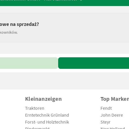
owe na sprzedaż?
tkowników.
Kleinanzeigen
Top Marke
Traktoren
Fendt
Erntetechnik Grünland
John Deere
Forst- und Holztechnik
Steyr
Rindermarkt
New Holland