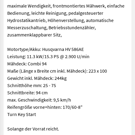
maximale Wendigkeit, frontmontiertes Mähwerk, einfache
Bedienung, leichte Reinigung, pedalgesteuerter
Hydrostatikantrieb, Höhenverstellung, automatische
Messerzuschaltung, Betriebsstundenzähler,
zusammenklappbarer Sitz,
Motortype/Akku: Husqvarna HV 586AE
Leistung: 11.3 kW/15.3 PS @ 2.900 U/min
Mähdeck: Combi 94
Maße (Länge x Breite cm inkl. Mähdeck): 223 x 100
Gewicht inkl. Mähdeck: 244kg
Schnitthöhe mm: 25 - 75
Schnittbreite: 94 cm
max. Geschwindigkeit: 9,5 km/h
Reifengröße vorne+hinten: 170/60-8"
Turn Key Start
Solange der Vorrat reicht.