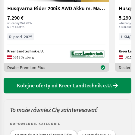
Husqvarna Rider 200iX AWD Akku m. Mähdeck
Husqva
7.290 €
5.290 €
wliczony VAT 20%
wliczony V
6.075 € netto
4.408,33 € n
R. prod. 2025
1 KM/1 
Kreer Landtechnik e.U.
Kreer Lan
5611 Salzburg
5611 S
Dealer Premium Plus
Dealer P
Kolejne oferty od Kreer Landtechnik e.U.
To może również Cię zainteresować
ODPOWIEDNIE KATEGORIE