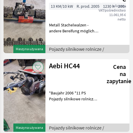
PS Mähwerk 2 m
13 KM/10 kW
R. prod. 2005
1230 h
wliczony
200 cm
VAT/pośrednictwo
11.061,95 €
netto
Metall Stachelwalzen -
andere Bereifung möglich,
Doppelmessermähwerk 2
m , Benzinmotor,
stufenloser hydrostatischer
Pojazdy silnikowe rolnicze /
Maszyna używana
Antrieb, 1 Zylinder,
serviciert und repari
Aebi HC44
Cena
na
zapytanie
*Baujahr 2006 *11 PS
Pojazdy silnikowe rolnicze
Glebogryzarki do trawnika
Pojazdy silnikowe rolnicze /
Maszyna używana