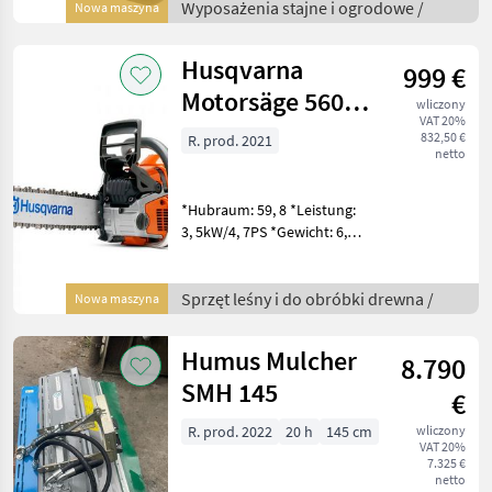
GX630 ausgestattet und hat
Wyposażenia stajne i ogrodowe /
Nowa maszyna
eine Frequenz von 50 Hz. -1
S
Husqvarna
999 €
Motorsäge 560
wliczony
VAT 20%
XP G
832,50 €
R. prod. 2021
netto
**LAGERABVERKAUF**
*Hubraum: 59, 8 *Leistung:
3, 5kW/4, 7PS *Gewicht: 6, 1
kg *Schwertlänge: 45 cm
Ausstattung: *Griffheizung
*Auto Tune *Air Injektion *
Sprzęt leśny i do obróbki drewna /
Nowa maszyna
Smart Start *komb. Chok
Humus Mulcher
8.790
SMH 145
€
R. prod. 2022
20 h
145 cm
wliczony
VAT 20%
7.325 €
netto