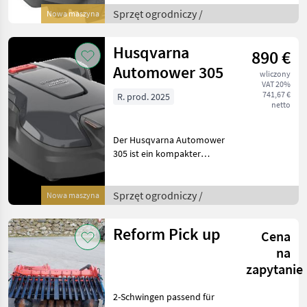
Rasenflächen bis zu 600 m².
Sprzęt ogrodniczy /
Nowa maszyna
Er minimiert die
Notwendigkeit, die Kanten
Husqvarna
890 €
Ihres Rasens zu
Automower 305
wliczony
VAT 20%
741,67 €
R. prod. 2025
netto
Der Husqvarna Automower
305 ist ein kompakter
Mähroboter, der sich ideal
für kleinere, komplexe
Gärten mit einer Fläche von
Sprzęt ogrodniczy /
Nowa maszyna
bis zu 600 m² eignet und
Steigungen mit e
Reform Pick up
Cena
na
zapytanie
2-Schwingen passend für