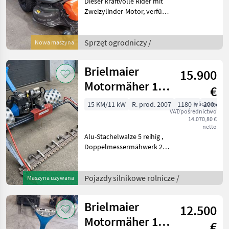
Dieser kraftvolle Rider mit
Zweizylinder-Motor, verfügt
über ein erstklassiges
BioClip Mulch- und
Heckauswurf System
Sprzęt ogrodniczy /
Nowa maszyna
optional mit 94 cm
Schnittbreite. Dank
Brielmaier
15.900
optional
Motormäher 15
€
PS
15 KM/11 kW
R. prod. 2007
1180 h
wliczony
200 cm
VAT/pośrednictwo
14.070,80 €
netto
Alu-Stachelwalze 5 reihig ,
Doppelmessermähwerk 2
m , Benzinmotor,
stufenloser hydrostatischer
Antrieb, 1 Zylinder,
Pojazdy silnikowe rolnicze /
Maszyna używana
serviciert und repariert
Pojazdy silnikowe
Brielmaier
12.500
Motormäher 13
€