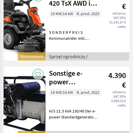
420 TsX AWD inkl
€
Mähdeck
19 KM/14 kW
R. prod. 2025
wliczony
VAT 20%
11.241,67 €
netto
S O N D E R P R E I S
Kommunalrider inkl.
Mähdeck 122 cm Ein
kompakter Hochleistungs-
Allradantrieb mit
Sprzęt ogrodniczy /
Nowa maszyna
kraftvollem Kawasaki V-
Twin-Motor und
Sonstige e-
4.390
Servolenkung,
power
€
EP13500TEHS
19 KM/14 kW
R. prod. 2022
wliczony
VAT 20%
Stromgenerator
3.658,33 €
**LAGERABVERK
netto
H/S 13, 5 kVA 230/40 Der e-
power Standardgenerator
ist mit einem luftgekühlten
4-Takt-Benzinmotor Honda