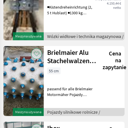
4.150,44 €
◾Kistendreheinrichtung (2,
netto
5 t Hublast) ◾1300 kg
Hubkraft
◾Staplerhubgerüst
◾Hubhöhe 170 cm gut
erhalten Wózki widłowe i
Wózki widłowe i technika magazynowa /
Maszyna używana
technika magazynowa
Wózki widłowe
Brielmaier Alu
Cena
Stachelwalzen 5-
na
zapytanie
reihig
55 cm
passend für alle Brielmaier
Motormäher Pojazdy
silnikowe rolnicze
Glebogryzarki do trawnika
Pojazdy silnikowe rolnicze /
Maszyna używana