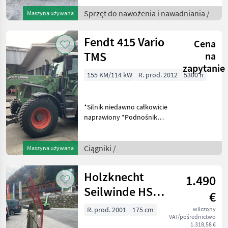
Sprzęt do nawożenia i nawadniania /
Maszyna używana
Fendt 415 Vario
Cena
TMS
na
zapytanie
155 KM/114 kW
R. prod. 2012
5300 h
*Silnik niedawno całkowicie
naprawiony *Podnośnik
przedni *Hydrauliczny
górny drążek *Światła
ostrzegawcze po obu
Ciągniki /
Maszyna używana
stronach *Kabina z
zawieszeniem
Holzknecht
1.490
pneumatycznym *Hamu
Seilwinde HS
€
205 B-U
R. prod. 2001
175 cm
wliczony
VAT/pośrednictwo
**SONDERPREIS**
1.318,58 €