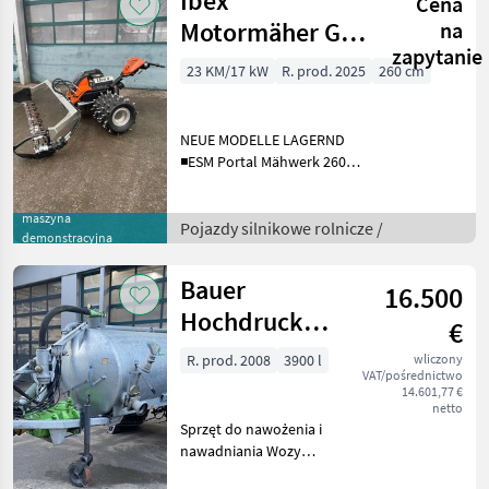
Ibex
Cena
Motormäher G2
na
zapytanie
P LAGERND
23 KM/17 kW
R. prod. 2025
260 cm
NEUE MODELLE LAGERND
◾ESM Portal Mähwerk 260
cm ◾Bereifung nach
Kundenwunsch ◾2-Zylinder
maszyna
Motor ◾Achse verschiebbar
Pojazdy silnikowe rolnicze /
demonstracyjna
◾stufenloser Geräteantrieb
zusätzl
Bauer
16.500
Hochdruck
€
Güllefass
R. prod. 2008
3900 l
wliczony
VAT/pośrednictwo
14.601,77 €
netto
Sprzęt do nawożenia i
nawadniania Wozy
asenizacyjne