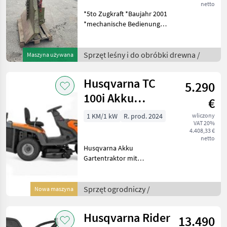
netto
*5to Zugkraft *Baujahr 2001
*mechanische Bedienung
*ca. 80 m Seil *ØSeil 9 mm
*Endstück *3 Seilgleiter
*Schutzgitter *Kat. I/II
Sprzęt leśny i do obróbki drewna /
Maszyna używana
Anbau möglich *ca. 320 kg
Husqvarna TC
5.290
100i Akku
€
Rasentraktor
1 KM/1 kW
R. prod. 2024
wliczony
VAT 20%
4.408,33 €
netto
Husqvarna Akku
Gartentraktor mit
Grasfangbox *Kompaktes
Design, *Elektrisches
Mähdeck-Elektromotoren
Sprzęt ogrodniczy /
Nowa maszyna
steuern jedes Messer,
*vollelektrisches,
Husqvarna Rider
13.490
riemenloses An