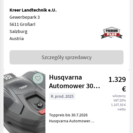
Kreer Landtechnik e.U.
Gewerbepark 3
5611 Großarl
Salzburg
Austria
Szczegóły sprzedawcy
Husqvarna
1.329
Automower 305E
€
NERA kabellos
R. prod. 2025
wliczony
VAT 20%
1.107,50 €
netto
Toppreis bis 30.7.2026
Husqvarna Automower
305E NERA ist ein
Mähroboter für