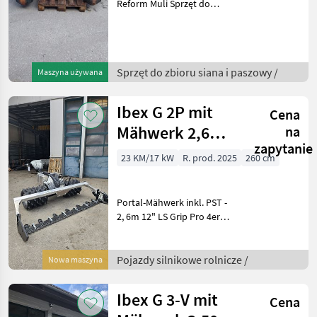
Reform Muli Sprzęt do
zbioru siana i paszowy
Kosiarki dyskowe
Sprzęt do zbioru siana i paszowy /
Maszyna używana
Ibex G 2P mit
Cena
Mähwerk 2,6m
na
zapytanie
SONDEREDITION
23 KM/17 kW
R. prod. 2025
260 cm
1000
Portal-Mähwerk inkl. PST -
2, 6m 12" LS Grip Pro 4er
Satz Ibex G2-Poclain
Knickholm Schnorchel
Kühlpaket G2-P
Pojazdy silnikowe rolnicze /
Nowa maszyna
Beleuchtungsset vorne 2
Stk. Beleuchtung Fuß
Ibex G 3-V mit
Cena