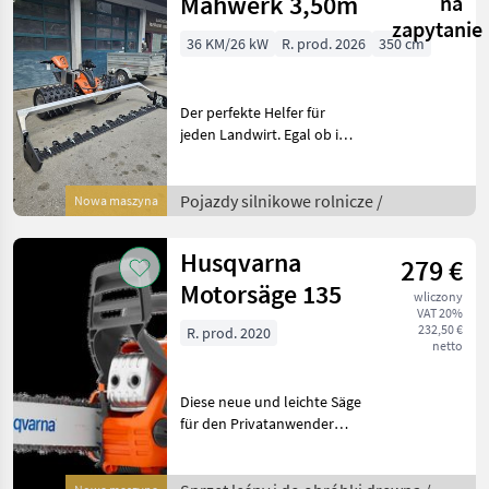
Mähwerk 3,50m
na
zapytanie
36 KM/26 kW
R. prod. 2026
350 cm
Der perfekte Helfer für
jeden Landwirt. Egal ob im
Steilhang, im Feuchtgebiet
oder an der
Straßenböschung – die Ibex
Pojazdy silnikowe rolnicze /
Nowa maszyna
G3 Modelle sind
leistungsstarke Profimäher
Husqvarna
279 €
in je
Motorsäge 135
wliczony
VAT 20%
232,50 €
R. prod. 2020
netto
Diese neue und leichte Säge
für den Privatanwender
eignet sich ideal für jene,
die eine besonders
handliche und effiziente