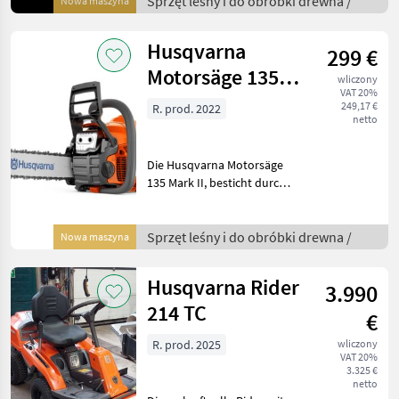
Sprzęt leśny i do obróbki drewna /
Nowa maszyna
Maschine suchen.
Ausgestattet mit einem um
Husqvarna
299 €
Motorsäge 135
wliczony
VAT 20%
Mark II
249,17 €
R. prod. 2022
netto
Die Husqvarna Motorsäge
135 Mark II, besticht durch
ihre schnelle
Schneidleistung, für
gelegentliche
Sprzęt leśny i do obróbki drewna /
Nowa maszyna
Schnittarbeiten perfekt
geeignet - Brennholz
Husqvarna Rider
3.990
schneiden und klein
214 TC
€
R. prod. 2025
wliczony
VAT 20%
3.325 €
netto