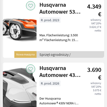
18 V Ø Ladezeit
Husqvarna
4.349
Automower 535
€
AWD
R. prod. 2023
wliczony
VAT 20%
**LAGERABVERKAUF**
3.624,17 €
netto
Max. Flächenleistung: 3.500
m² Flächenleistung/h: 150
m² Steigung: bis zu 70%
Batterietyp: Li-Ion 5 Ah / 18
V Ø Ladezeit: 45 min Ø
Sprzęt ogrodniczy /
Nowa maszyna
Mähdauer: 145 min
Messeranz
Husqvarna
3.690
Automower 430V
€
Nera mit Kamera
R. prod. 2026
wliczony
VAT 20%
3.075 €
netto
Der Husqvarna
Automower® 430V NERA ist