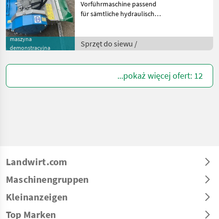
Vorführmaschine passend
für sämtliche hydraulische
Breitspurmäher
*Ausführung mit Klappe /
maszyna
Welle Ø 90mm *mit 28 Stk.
Sprzęt do siewu /
demonstracyjna
Feinschneidklingen /
Gewicht 180 kg *m
...pokaż więcej ofert: 12
Landwirt.com
Maschinengruppen
Kleinanzeigen
Top Marken