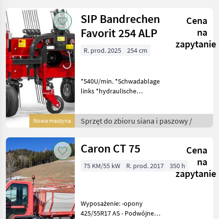
SIP Bandrechen
Cena
Favorit 254 ALP
na
zapytanie
R. prod. 2025
254 cm
*540U/min. *Schwadablage
links *hydraulische
Schwadtuchverstellung Auf
Lager: SIP 234 Alpin, Favorit
224 Sprzęt do zbioru siana i
Sprzęt do zbioru siana i paszowy /
Nowa maszyna
paszowy Zgrabiarki taśmow
Caron CT 75
Cena
na
75 KM/55 kW
R. prod. 2017
350 h
zapytanie
Wyposażenie: -opony
425/55R17 AS - Podwójne