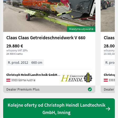
Maszyna używana
Claas Claas Getreideschneidwerk V 660
Claas 
29.880 €
28.000
wliczony VAT 20%
wliczony V
24.900 € netto
23.333,33 € 
R. prod. 2012
660 cm
R. prod.
Christoph Heindl Landtechnik GmbH, Inning
3383 Górna Austria
3383 G
Dealer Premium Plus
Dealer P
Kolejne oferty od Christoph Heindl Landtechnik
GmbH, Inning