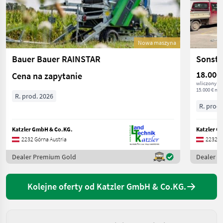
Nowa maszyna
Bauer Bauer RAINSTAR
18.000
Cena na zapytanie
wliczony V
15.000 € net
R. prod. 2026
R. prod.
Katzler GmbH & Co.KG.
Katzler G
2232 Górna Austria
2232 G
Dealer Premium Gold
Dealer 
Kolejne oferty od Katzler GmbH & Co.KG.