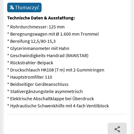
Tłumaczyć
Technische Daten & Ausstattung:
* Rohrdurchmesser: 125 mm
* Beregnungswagen mit Ø 1.600 mm Trommel
* Bereifung 12,5/80-15,3
* Glycerinmanometer mit Hahn
* Geschwindigkeits-Handrad (RAINSTAR)
* Rückstrahler-Beipack
* Druckschlauch HK108 (7 m) mit 2 Gummiringen
* Hauptstromfilter 110
* Beidseitiger Geräteanschluss
* Stativergänzungsteile asymmetrisch
* Elektrische Abschaltklappe bei Überdruck
* Hydraulische Schwenkhilfe mit 4-fach Ventilblock
* Rohrdurchmesser: 125 mm * Beregnungswagen mit Ø 1.600 mm T