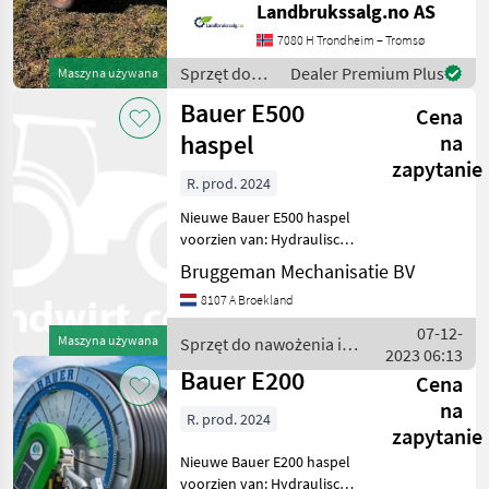
Landbrukssalg.no AS
number upon request: 8172
See
7080 H Trondheim – Tromsø
en.landbrukssalg.no/8172
Sprzęt do
Dealer Premium Plus
Maszyna używana
for more images
nawożenia i
Bauer E500
Cena
nawadniania
/ Bauer
haspel
na
zapytanie
R. prod. 2024
Nieuwe Bauer E500 haspel
voorzien van: Hydraulische
Steunpoot Hydraulische
Bruggeman Mechanisatie BV
draaikrans Hydraulische
8107 A Broekland
sproeiwagen lift Luchtdruk
reminstallatie
07-12-
Maszyna używana
Sprzęt do nawożenia i
slangdiameter 125 mm sl
2023 06:13
nawadniania / Bauer
Bauer E200
Cena
na
R. prod. 2024
zapytanie
Nieuwe Bauer E200 haspel
voorzien van: Hydraulische