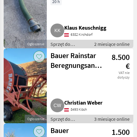
20 h
Klaus Keuschnigg
6382 Kirchdorf
Sprzęt do
2 miesiące online
Ogłoszenie
nawożenia i
Bauer Rainstar
8.500
nawadniania /
Systemy
Beregnungsanlage
€
nawadniania
THI 90 300
VAT nie
dotyczy
Christian Weber
8493 Klöch
Sprzęt do
3 miesiące online
Ogłoszenie
nawożenia i
Bauer
1.500
nawadniania /