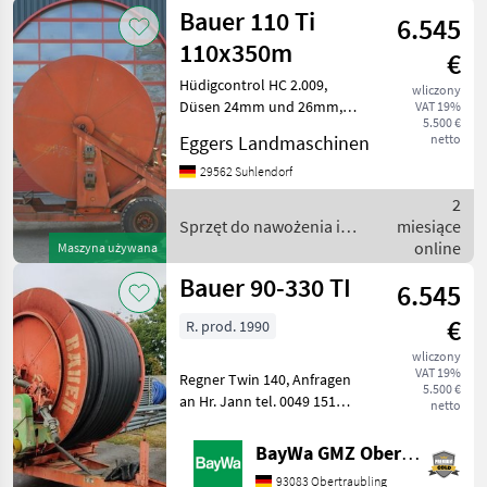
Bauer 110 Ti
6.545
110x350m
€
Hüdigcontrol HC 2.009,
wliczony
Düsen 24mm und 26mm,
VAT 19%
5.500 €
Bauer Beregnung Typ 110
Eggers Landmaschinen
netto
Ti / PE-Rohr 110x350m / 1-
Achse / Anhängung
29562 Suhlendorf
Ackerschiene /
2
Überdruckabschaltung /
Sprzęt do nawożenia i
miesiące
mech. Stützfuß
nawadniania / Bauer
online
Maszyna używana
Bauer 90-330 TI
6.545
€
R. prod. 1990
wliczony
VAT 19%
Regner Twin 140, Anfragen
5.500 €
an Hr. Jann tel. 0049 151
netto
1610 4969. Sprzęt do
nawożenia i nawadniania
BayWa GMZ Obertraubling
Systemy nawadniania
93083 Obertraubling