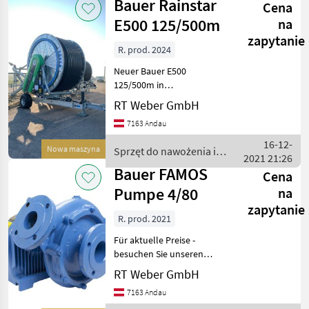
Bauer Rainstar
Oberweiden Sprzęt
Cena
nawadniania
/ Bauer
E500 125/500m
na
zapytanie
R. prod. 2024
Neuer Bauer E500
125/500m in
Topausstattung !! mehrere
RT Weber GmbH
Lagermaschinen verfügbar
7163 Andau
Weitstrahlregner nach Wahl
Ecostar6000 Drucksensor
16-12-
Nowa maszyna
Sprzęt do nawożenia i
Nahberegnung
2021 21:26
nawadniania / Bauer
automatisch 4
Bauer FAMOS
Cena
Pumpe 4/80
na
zapytanie
R. prod. 2021
Für aktuelle Preise -
besuchen Sie unseren
Online Shop irripart24
RT Weber GmbH
..........................................................................
7163 Andau
Wir vertreiben alle a