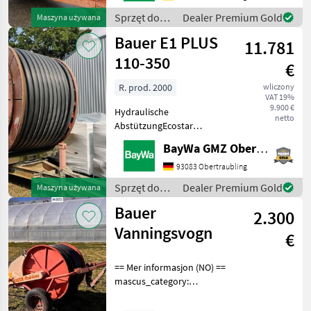
Sprzęt do
Dealer Premium Gold
Maszyna używana
nawożenia i
Bauer E1 PLUS
11.781
nawadniania
/ Bauer
110-350
€
R. prod. 2000
wliczony
VAT 19%
9.900 €
Hydraulische
netto
AbstützungEcostar
4000SAnfragen an Herrn
BayWa GMZ Obertraubling
Jann unter Telefon:
004915116104969 Sprzęt do
93083 Obertraubling
nawożenia i nawadniania
Sprzęt do
Dealer Premium Gold
Maszyna używana
Systemy nawadniania
nawożenia i
Bauer
2.300
nawadniania
/ Bauer
Vanningsvogn
€
== Mer informasjon (NO) ==
mascus_category:
constructioncomponents
Please provide reference