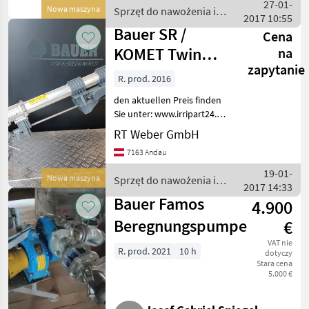
27-01-
Nowa maszyna
Sprzęt do nawożenia i
2017 10:55
nawadniania / Bauer
Bauer SR /
Cena
KOMET Twin
na
zapytanie
Weitstrahlregner
R. prod. 2016
den aktuellen Preis finden
Sie unter: www.irripart24.eu
..............................................................................................
RT Weber GmbH
KOMET
7163 Andau
19-01-
Nowa maszyna
Sprzęt do nawożenia i
2017 14:33
nawadniania / Bauer
Bauer Famos
4.900
Beregnungspumpe
€
VAT nie
R. prod. 2021
10 h
dotyczy
Stara cena
5.000 €