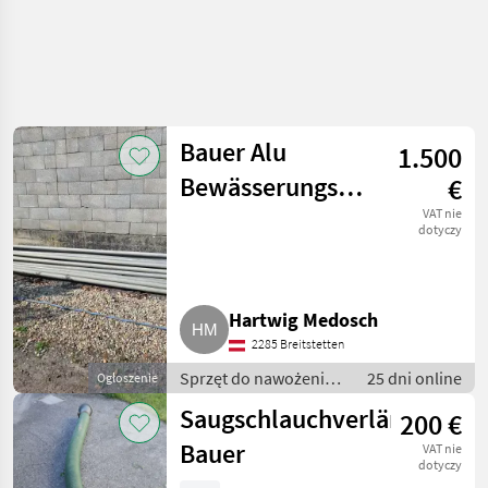
Bauer Alu
1.500
Bewässerungsrohre
€
9 m, 70 mm
VAT nie
dotyczy
Hartwig Medosch
2285 Breitstetten
Sprzęt do nawożenia i
25 dni online
Ogłoszenie
nawadniania /
Saugschlauchverlängerung
200 €
Systemy nawadniania
Bauer
VAT nie
dotyczy