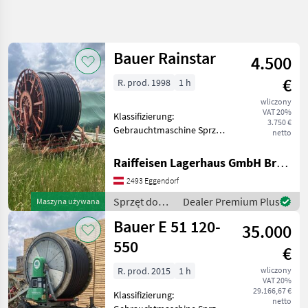
Uściślij
wyszukiwanie
Bauer Rainstar
4.500
Kategoria
Kraj
Filtry
4
€
R. prod. 1998
1 h
wliczony
Pokaż 23
AKTUALNA
Zresetuj
VAT 20%
Klassifizierung:
ŚCIEŻKA
wyników
3.750 €
Gebrauchtmaschine Sprzęt
netto
technika
do nawożenia i
rolnicza
nawadniania Systemy
Raiffeisen Lagerhaus GmbH Bruck/Leitha
Sprzet Do
nawadniania
Nawozenia I
2493 Eggendorf
Nawadniania
Sprzęt do
Dealer Premium Plus
Maszyna używana
Systemy
nawożenia i
Nawadniania
Bauer E 51 120-
35.000
nawadniania
Bauer
/ Bauer
550
€
WYBIERZ
R. prod. 2015
1 h
wliczony
KATEGORIĘ
VAT 20%
29.166,67 €
Klassifizierung:
Bauer
netto