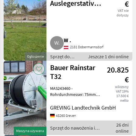
Systemy
Auslegerstativ
€
nawadniania
Beregnung
VAT nie
dotyczy
W .
2181 Dobermannsdorf
Sprzęt do
Jeszcze 1 dni online
Ogłoszenie
nawożenia i
Bauer Rainstar
20.825
nawadniania /
Systemy
T32
€
nawadniania
wliczony
MAS243460 -
VAT 19%
Rohrdurchmesser: 75mm -
17.500 €
Rohrlänge: 280 Meter -
netto
Kombi Radstativ Ecostar
GREVING Landtechnik GmbH
6000 Steuerung -
48268 Greven
Leistungsstarke
26 dni
Beregnungselektronik mit
Sprzęt do nawożenia i
online
4, 3“ Full LED, Touch-Displ
Maszyna używana
nawadniania / Bauer