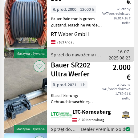
€
R. prod. 2000
12000 h
wliczony
VAT/pośrednictwo
16.814,16 €
Bauer Rainstar in gutem
netto
Zustand. Maschine wurde
regelmäßig gewartet
RT Weber GmbH
Letzter Maschinencheck
7163 Andau
durchgeführt am 25.11.2025
Alle Simmeringe am
16-07-
Maszyna używana
Sprzęt do nawożenia i
Getriebe erneuert Br
2025 08:23
nawadniania / Bauer
Bauer SR202
2.000
Ultra Werfer
€
R. prod. 2021
1 h
wliczony
VAT/pośrednictwo
1.769,91 €
Klassifizierung:
netto
Gebrauchtmaschine;
Seriennummer/Fahrgestellnummer:
LTC-Korneuburg
NV; Weitere
Maschinenmerkmale: Bauer
2100 Korneuburg
SR202 Ultra Werfer
Sprzęt do
Dealer Premium Gold
Maszyna używana
gebraucht Standort :
nawożenia i