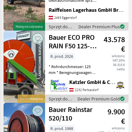
Gebrauchtmaschine Sprzęt
do nawożenia i
Raiffeisen Lagerhaus GmbH Bruck/Leitha
Beinlich
nawadniania Systemy
nawadniania
2493 Eggendorf
Fasterholt
Sprzęt do
Dealer Premium Plus
Maszyna używana
nawożenia i
Bauer ECO PRO
Caprari
43.578
nawadniania
/ Bauer
RAIN F50 125-
€
Deierling
480
R. prod. 2026
wliczony
VAT 20%
Irtec
36.315 €
* Rohrdurchmesser: 125
netto
mm * Beregnungswagen
Pokaż
mit Ø 1.600 mm Trommel *
wszystkie
Katzler GmbH & Co.KG.
Bereifung 12, 5/80-15, 3 *
16
Glycerinmanometer mit
2232 Parbasdorf
Hahn * Geschwindigkeits-
MARKETPLACE
Sprzęt do
Dealer Premium Gold
Nowa maszyna
Handrad (RAINSTAR) *
nawożenia i
Bauer Rainstar
Oferty
Ogłoszenia
9.900
nawadniania
Marketplace
dealerów
drobne
/ Bauer
520/110
€
R. prod. 1988
wliczony