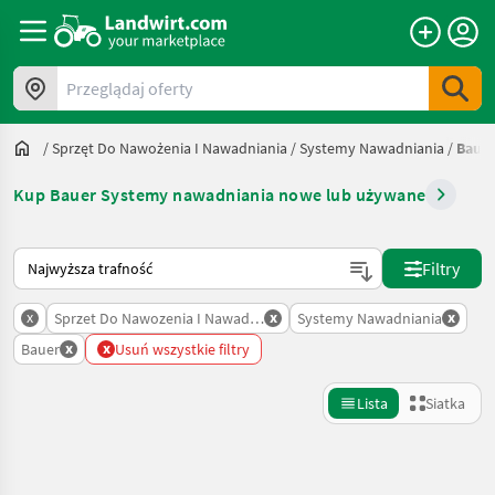
Przeglądaj oferty
/
Sprzęt Do Nawożenia I Nawadniania
/
Systemy Nawadniania
/
Baue
Kup Bauer Systemy nawadniania nowe lub używane
Tak sortuje się na Landwirt.com
Filtry
x
x
x
Sprzet Do Nawozenia I Nawadniania
Systemy Nawadniania
x
x
Bauer
Usuń wszystkie filtry
Lista
Siatka