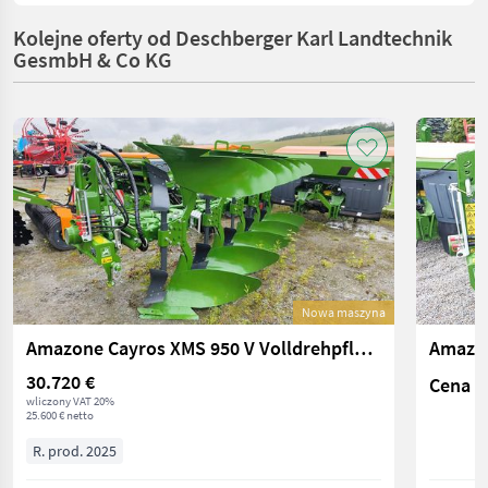
Kolejne oferty od Deschberger Karl Landtechnik
GesmbH & Co KG
Nowa maszyna
Amazone Cayros XMS 950 V Volldrehpflug 5-scharig
30.720 €
Cena n
wliczony VAT 20%
25.600 € netto
R. prod. 2025