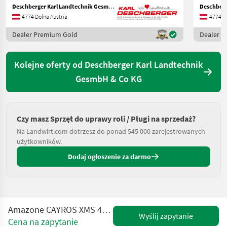
Deschberger Karl Landtechnik GesmbH & Co KG
4774 Dolna Austria
4774 Do
Dealer Premium Gold
Dealer 
Kolejne oferty od Deschberger Karl Landtechnik
GesmbH & Co KG
Czy masz Sprzęt do uprawy roli / Pługi na sprzedaż?
Na Landwirt.com dotrzesz do ponad 545 000 zarejestrowanych
użytkowników.
Dodaj ogłoszenie za darmo
Amazone CAYROS XMS 4-950 Vario Volldrehpflug 4-scharig
Wyślij zapytanie
Cena na zapytanie