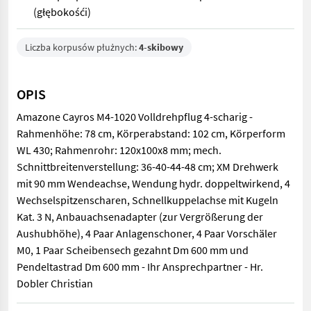
(głębokośći)
Liczba korpusów płużnych:
4-skibowy
OPIS
Amazone Cayros M4-1020 Volldrehpflug 4-scharig -
Rahmenhöhe: 78 cm, Körperabstand: 102 cm, Körperform
WL 430; Rahmenrohr: 120x100x8 mm; mech.
Schnittbreitenverstellung: 36-40-44-48 cm; XM Drehwerk
mit 90 mm Wendeachse, Wendung hydr. doppeltwirkend, 4
Wechselspitzenscharen, Schnellkuppelachse mit Kugeln
Kat. 3 N, Anbauachsenadapter (zur Vergrößerung der
Aushubhöhe), 4 Paar Anlagenschoner, 4 Paar Vorschäler
M0, 1 Paar Scheibensech gezahnt Dm 600 mm und
Pendeltastrad Dm 600 mm - Ihr Ansprechpartner - Hr.
Dobler Christian
Amazone Cayros M4-1020 Volldrehpflug 4-scharig - Rahmenhöhe