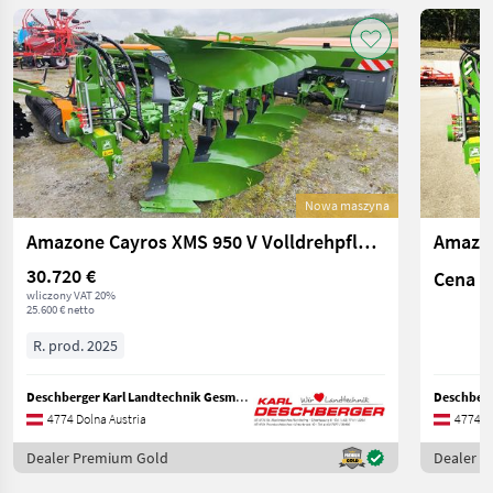
Nowa maszyna
Amazone Cayros XMS 950 V Volldrehpflug 5-scharig
30.720 €
Cena n
wliczony VAT 20%
25.600 € netto
R. prod. 2025
Deschberger Karl Landtechnik GesmbH & Co KG
4774 Dolna Austria
4774 Do
Dealer Premium Gold
Dealer 