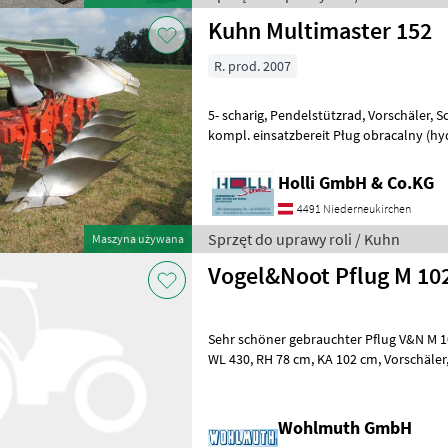
Kuhn Multimaster 152
R. prod. 2007
5- scharig, Pendelstützrad, Vorschäler, Scheibenseche, Meißelscharen
kompl. einsatzbereit Pług obracalny (hy
płużnych: 5-skibowy i więce
Holli GmbH & Co.KG
4491 Niederneukirchen
Sprzęt do uprawy roli / Kuhn
Maszyna używana
Vogel&Noot Pflug M 102
Sehr schöner gebrauchter Pflug V&N M 1020 3 sc
WL 430, RH 78 cm, KA 102 cm, Vorschäler, Scheibensech,
Pendelstützrad, Pług obracalny (hydra
Wohlmuth GmbH