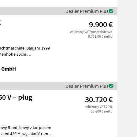
Dealer Premium Plus
X
9.900 €
wliczony VAT/pośrednictwo
8.761,06 € netto
ine, Baujahr 1999
k GmbH
Dealer Premium Plus
0 V – pług
30.720 €
wliczony VAT 20%
25.600 € netto
owy 5-redlicowy z korpusem