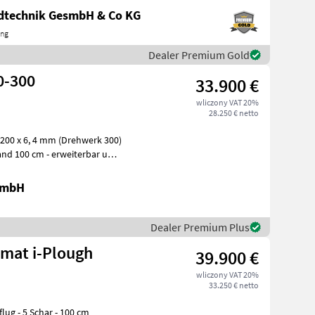
ndtechnik GesmbH & Co KG
ing
Dealer Premium Gold
0-300
33.900 €
wliczony VAT 20%
28.250 € netto
 200 x 6, 4 mm (Drehwerk 300)
nd 100 cm - erweiterbar um
GmbH
Dealer Premium Plus
omat i-Plough
39.900 €
wliczony VAT 20%
33.250 € netto
ug - 5 Schar - 100 cm