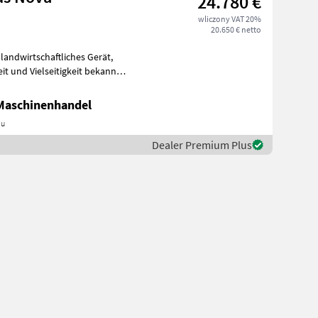
24.780 €
wliczony VAT 20%
20.650 € netto
 Maschinenhandel
au
Dealer Premium Plus