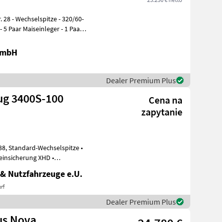
r. 28 - Wechselspitze - 320/60-
GmbH
Dealer Premium Plus
ug 3400S-100
Cena na
zapytanie
tze •
teinsicherung XHD •
& Nutzfahrzeuge e.U.
rf
Dealer Premium Plus
us Nova