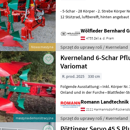
- 5-Schar - 28 Körper - 2. Strebe Körper N
12 Stützrad, luftbereift, hinten angebaut - 5 Paar Maiseinleger - 1 Paar
Scheibensech 500 mm
Wölfleder Bernhard 
4755 Zell a. d. Pram
Sprzęt do uprawy roli / Kverneland
Nowa maszyna
Kverneland 6-Schar Pfl
Variomat
R. prod. 2025
330 cm
Folgende Ausstattung: • Inkl. Körper Nr. 38, Standard-Wechselspi
Onland und in der Furche • Blattfeder-S
Rahmenverstärkung • 6x Maiseinleger
Romann Landtechnik 
2111 Harmannsdorf-Rückersdo
Sprzęt do uprawy roli / Kverneland
maszyna demonstracyjna
Pöttinger Servo 45 S Pl