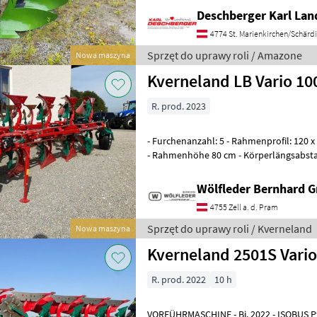
82 cm, rozstaw korpusów: 95 cm, zab
Deschberger Karl La
4774 St. Marienkirchen/Schärd
Sprzęt do uprawy roli / Amazone
Nowa maszyna
Kverneland LB Vario 10
R. prod. 2023
- Furchenanzahl: 5 - Rahmenprofil: 120 x
- Rahmenhöhe 80 cm - Körperlängsabsta
einen Körper, max. Fuchenanzahl
Wölfleder Bernhard 
4755 Zell a. d. Pram
Sprzęt do uprawy roli / Kverneland
Nowa maszyna
Kverneland 2501S Vari
R. prod. 2022
10 h
VORFÜHRMASCHINE - Bj. 2022 - ISOBUS Pfl