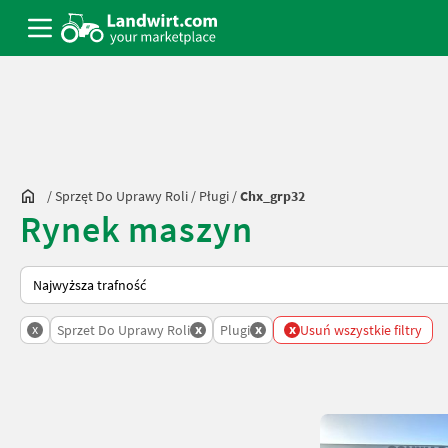
/
Sprzęt Do Uprawy Roli
/
Pługi
/
Chx_grp32
Rynek maszyn
Tak sortuje się na Landwirt.com
x
x
x
x
Sprzet Do Uprawy Roli
Plugi
Usuń wszystkie filtry