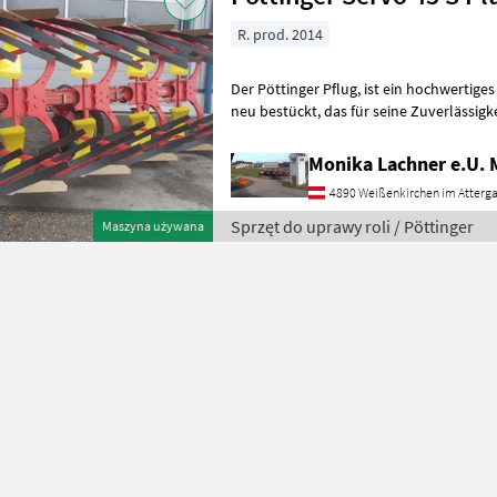
R. prod. 2014
Der Pöttinger Pflug, ist ein hochwertiges landwirtschaftliches Gerät,
neu bestückt, das für seine Zuverlässigkeit und Vielseitigkeit bekannt
ist. Dieses Modell ist m
Monika Lachner e.U.
4890 Weißenkirchen im Atterg
Sprzęt do uprawy roli / Pöttinger
Maszyna używana