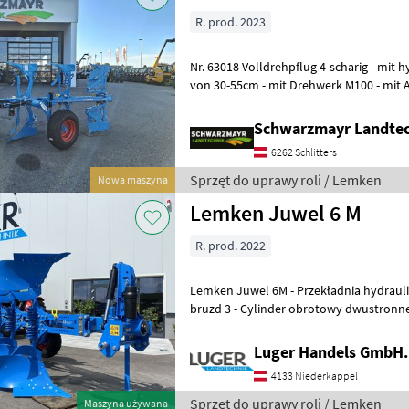
R. prod. 2023
Nr. 63018 Volldrehpflug 4-scharig - mit hydr. Schnittbreitenverstellung
von 30-55cm - mit Drehwerk M100 - mit
mit 120x120x10mm Rahm
Schwarzmayr Landtec
6262 Schlitters
Sprzęt do uprawy roli / Lemken
Nowa maszyna
Lemken Juwel 6 M
R. prod. 2022
Lemken Juwel 6M - Przekładnia hydrauliczna UniTurn M 90 dla ilości
bruzd 3 - Cylinder obrotowy dwustronneg
kwadratowego 110 x 110 x
Luger Handels GmbH.
4133 Niederkappel
Sprzęt do uprawy roli / Lemken
Maszyna używana