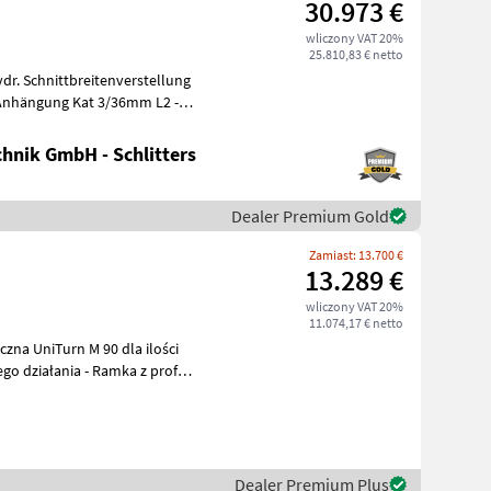
30.973 €
wliczony VAT 20%
25.810,83 € netto
 Anhängung Kat 3/36mm L2 -
hnik GmbH - Schlitters
Dealer Premium Gold
Zamiast: 13.700 €
13.289 €
wliczony VAT 20%
11.074,17 € netto
o działania - Ramka z profilu
Dealer Premium Plus