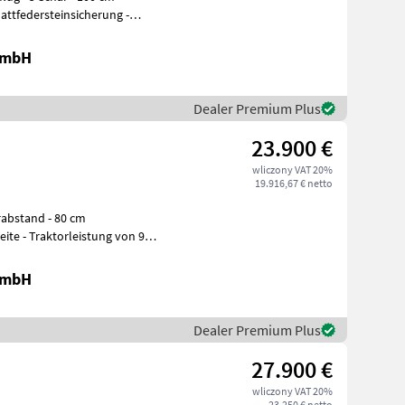
ttfedersteinsicherung -
GmbH
Dealer Premium Plus
23.900 €
wliczony VAT 20%
19.916,67 € netto
erabstand - 80 cm
te - Traktorleistung von 90-
GmbH
Dealer Premium Plus
27.900 €
wliczony VAT 20%
23.250 € netto