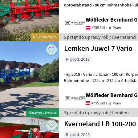
Körperabstand - 80 cm Rahmenhöhe - Bla
Quick-Fit r/l - XHD Feder pro Körper (8) -
Wölfleder Bernhard 
4755 Zell a. d. Pram
Sprzęt do uprawy roli / Kverneland
Nowa maszyna
Lemken Juwel 7 Vario
R. prod. 2018
- Bj. 2018 - Vario - 5 Schar - 100 cm Körp
Rahmenhöhe - 125cm - 275 cm Arbeitsbrei
160 PS - ca. 1473 kg - Hydraulisches D
Wölfleder Bernhard 
4755 Zell a. d. Pram
Sprzęt do uprawy roli / Lemken
Maszyna używana
Kverneland LB 100-200
R. prod. 2023