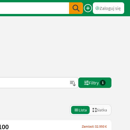
Zaloguj się
Filtry
1
Lista
Siatka
100
Zamiast: 32.950 €