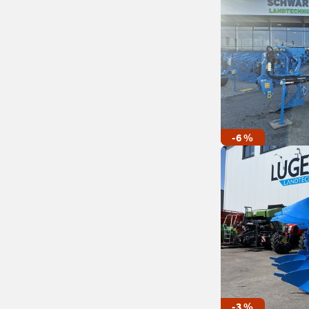
-6 %
-3 %