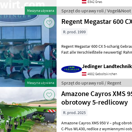
8342 Gnas
Sprzęt do uprawy roli / Vogel&Noot
Maszyna używana
Regent Megastar 600 C
R. prod. 1999
Regent Megastar 600 CX 5-scharig Gebrauchtmasch
Fast alle Verschleißteile neuwertig! Rahmenhöhe 85cm,
Körperabstand 99 cm Mit 5 Paar Vorschä
Jedinger Landtechni
4682 Geboltskirchen
Sprzęt do uprawy roli / Regent
Maszyna używana
Amazone Cayros XMS 95
obrotowy 5-redlicowy
R. prod. 2025
Amazone Cayros XMS 950 V – pług obrot
C-Plus WL430, redlice z wymiennymi ostrzami 430 M, wysokość ramy: