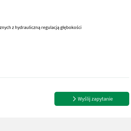
ch z hydrauliczną regulacją głębokości
towym układem zawieszenia kat. - z hydrauliczną regulacją szeroko
Wyślij zapytanie