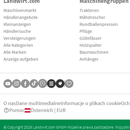
Landwirt.com
Maschinengruppen
Maschinenmarkt
Traktoren
Händlerangebote
Mähdrescher
Kleinanzeigen
Rundballenpressen
Händlersuche
Pflüge
Versteigerungen
Güllefässer
Alle Kategorien
Holzspalter
Alle Marken
Baumaschinen
Anzeige aufgeben
Anhänger
O nas
Dane multimedialne
Informacje o plikach cookie
Och
Pomoc
Österreich | EUR
© Copyright 2026 Landwirt.com GmbH Wszelkie prawa zastrzeżone. Wszystkie 