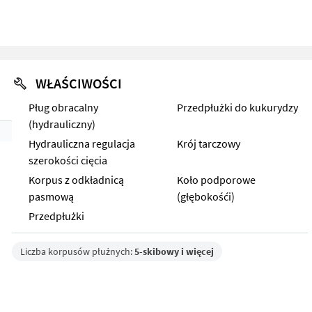
WŁAŚCIWOŚCI
Pług obracalny
Przedpłużki do kukurydzy
(hydrauliczny)
Hydrauliczna regulacja
Krój tarczowy
szerokości cięcia
Korpus z odkładnicą
Koło podporowe
pasmową
(głębokośći)
Przedpłużki
Liczba korpusów płużnych:
5-skibowy i więcej