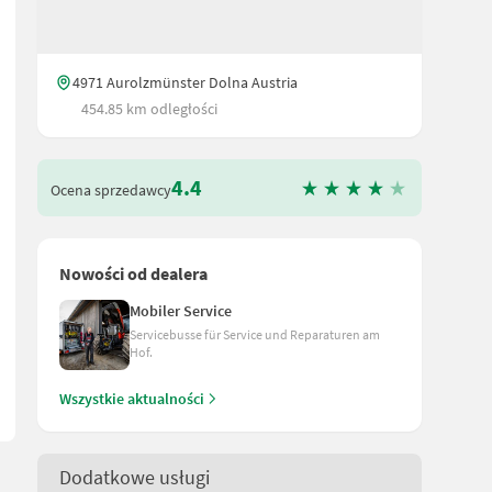
4971 Aurolzmünster Dolna Austria
454.85 km odległości
4.4
Ocena sprzedawcy
ści roboczej - z siłownikiem z pamięcią położenia - z redlicami 
Nowości od dealera
Mobiler Service
Servicebusse für Service und Reparaturen am
Hof.
Wszystkie aktualności
Dodatkowe usługi