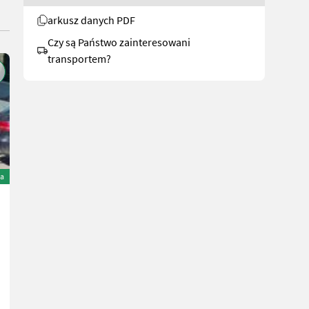
arkusz danych PDF
Czy są Państwo zainteresowani
transportem?
a
Regent Saturn 450-40 4-scha
4.551 €
wliczony VAT 20%
3.792,50 € netto
Schwarzmayr Landtechnik GmbH - Aurolzmünster