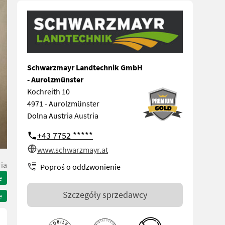
Schwarzmayr Landtechnik GmbH
- Aurolzmünster
Kochreith 10
4971 - Aurolzmünster
Dolna Austria Austria
+43 7752 *****
www.schwarzmayr.at
ia
Poproś o oddzwonienie
e
Szczegóły sprzedawcy
e