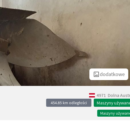
dodatkowe
4971
Dolna Austr
Maszyny używan
454.85 km odległości
Maszyny używan