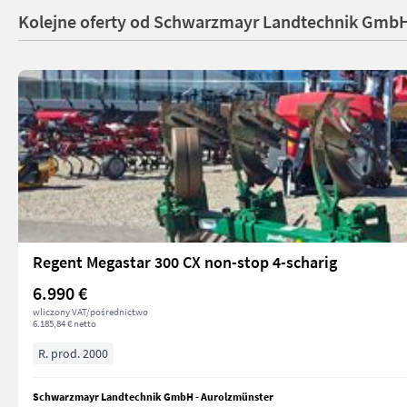
Kolejne oferty od Schwarzmayr Landtechnik GmbH
Regent Megastar 300 CX non-stop 4-scharig
6.990 €
wliczony VAT/pośrednictwo
6.185,84 € netto
R. prod. 2000
Schwarzmayr Landtechnik GmbH - Aurolzmünster