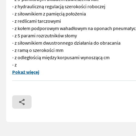
- z hydrauliczną regulacją szerokości roboczej
- z siłownikiem z pamięcią położenia
- z redlicami tarczowymi
- z kołem podporowym wahadłowym na oponach pneumatyczny
- z 5 parami rozrzutników słomy
- z siłownikiem dwustronnego działania do obracania
- z ramą o szerokości mm
- z odległością między korpusami wynoszącą cm
- z
Nr katalogowy: 73187; pług obrotowy 5-redlicowy - z 3-punk
Pokaż więcej