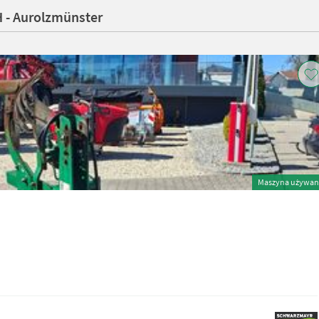
 - Aurolzmünster
Maszyna używan