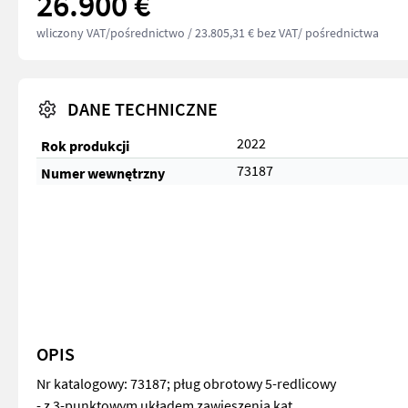
26.900 €
wliczony VAT/pośrednictwo
/ 23.805,31 € bez VAT/ pośrednictwa
DANE TECHNICZNE
2022
Rok produkcji
73187
Numer wewnętrzny
OPIS
Nr katalogowy: 73187; pług obrotowy 5-redlicowy
- z 3-punktowym układem zawieszenia kat.