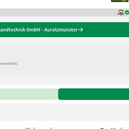
Landtechnik GmbH - Aurolzmünster
tkowników.