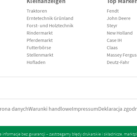
Kleinanzeigen
Top Marke
Traktoren
Fendt
Erntetechnik Grünland
John Deere
Forst- und Holztechnik
Steyr
Rindermarkt
New Holland
Pferdemarkt
Case IH
Futterbörse
Claas
Stellenmarkt
Massey Fergu
Hofladen
Deutz-Fahr
rona danych
Warunki handlowe
Impressum
Deklaracja zgod
informacje bez gwarancji – zastrzegamy błędy drukarskie i składnicze.
marktp