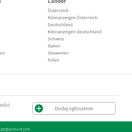
n
Länder
Österreich
Kleinanzeigen Österreich
Deutschland
Kleinanzeigen Deutschland
Schweiz
Italien
son
Slowenien
Polen
ności
Dodaj ogłoszenie
latz@landwirt.com