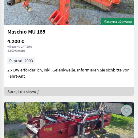
Maszyna używana
Maschio MU 185
4.200 €
wliczony VAT 20%
3.500 € netto
R. prod. 2003
2 x DW erforderlich, inkl. Gelenkwelle, Informieren Sie sichbitte vor
Fahrt-Ant
Sprzęt do siewu /