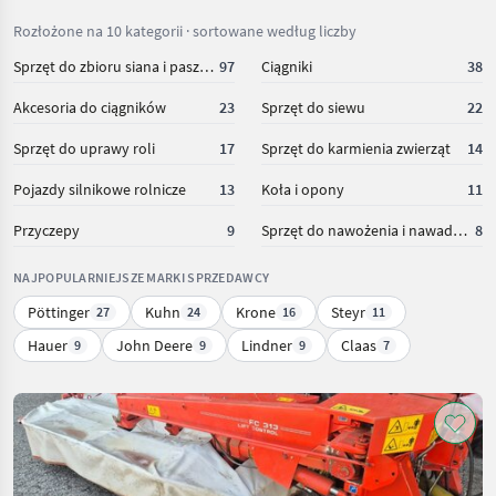
Rozłożone na 10 kategorii · sortowane według liczby
Sprzęt do zbioru siana i paszowy
97
Ciągniki
38
Akcesoria do ciągników
23
Sprzęt do siewu
22
Sprzęt do uprawy roli
17
Sprzęt do karmienia zwierząt
14
Pojazdy silnikowe rolnicze
13
Koła i opony
11
Przyczepy
9
Sprzęt do nawożenia i nawadniania
8
NAJPOPULARNIEJSZE MARKI SPRZEDAWCY
Pöttinger
Kuhn
Krone
Steyr
27
24
16
11
Hauer
John Deere
Lindner
Claas
9
9
9
7