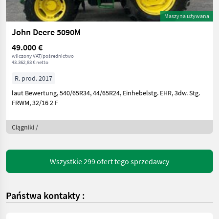
Maszyna używana
John Deere 5090M
49.000 €
wliczony VAT/pośrednictwo
43.362,83 € netto
R. prod. 2017
laut Bewertung, 540/65R34, 44/65R24, Einhebelstg. EHR, 3dw. Stg.
FRWM, 32/16 2 F
Ciągniki /
Wszystkie 299 ofert tego sprzedawcy
Państwa kontakty :