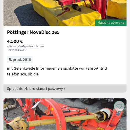
Maszyna używana
Pöttinger NovaDisc 265
4.500 €
wliczony VAT/pośrednictwo
3.982,30 € netto
R. prod. 2010
mit Gelenkwelle Informieren Sie sichbitte vor Fahrt-Antritt
telefonisch, ob die
Sprzęt do zbioru siana i paszowy /