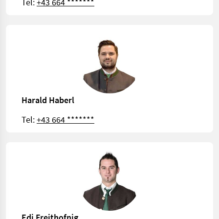
Tel:
+43 664 *******
Harald Haberl
Tel:
+43 664 *******
Edi Freithofnig