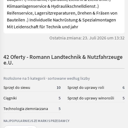
Klimaanlagenservice & Hydraulikschnelldienst .)
Reifenservice, Lagersitzreparaturen, Drehen & Fräsen von
Bauteilen .) Individuelle Nachrüstung & Spezialmontagen
Mit Leidenschaft für Technik und jahr
Ostatnia zmiana: 23. Juli 2026 um 13:32
42 Oferty - Romann Landtechnik & Nutzfahrzeuge
e.U.
Rozłożone na 5 kategorii · sortowane według liczby
Sprzęt do siewu
10
Sprzęt do uprawy roli
6
Ciągniki
5
Sprzęt do uprawy winorośli
5
Technologia ziemniaczana
5
NAJPOPULARNIEJSZE MARKI SPRZEDAWCY