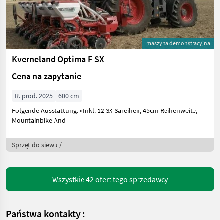
maszyna demonstracyjna
Kverneland Optima F SX
Cena na zapytanie
R. prod. 2025
600 cm
Folgende Ausstattung: • Inkl. 12 SX-Säreihen, 45cm Reihenweite,
Mountainbike-And
Sprzęt do siewu /
Wszystkie 42 ofert tego sprzedawcy
Państwa kontakty :