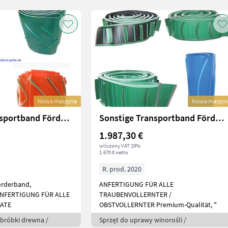
Nowa maszyna
Nowa maszyn
Sonstige Transportband Förderband für Posch Hakki Pilke
Sonstige Transportband Förderband Traubenvollernter ERO
1.987,30 €
wliczony VAT 19%
1.670 € netto
R. prod. 2020
örderband,
ANFERTIGUNG FÜR ALLE
ANFERTIGUNG FÜR ALLE
TRAUBENVOLLERNTER /
ATE
OBSTVOLLERNTER Premium-Qualität, "
obróbki drewna /
Sprzęt do uprawy winorośli /