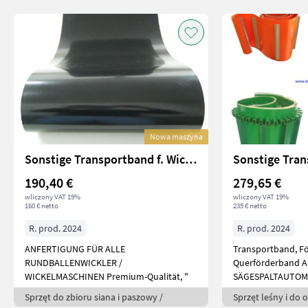
Nowa maszyna
Sonstige Transportband f. Wickelmaschine Kverneland Claas
190,40 €
279,65 €
wliczony VAT 19%
wliczony VAT 19%
160 € netto
235 € netto
R. prod. 2024
R. prod. 2024
ANFERTIGUNG FÜR ALLE
Transportband, F
RUNDBALLENWICKLER /
Querförderband 
WICKELMASCHINEN Premium-Qualität, "
SÄGESPALTAUTOM
Sprzęt do zbioru siana i paszowy /
Sprzęt leśny i do 