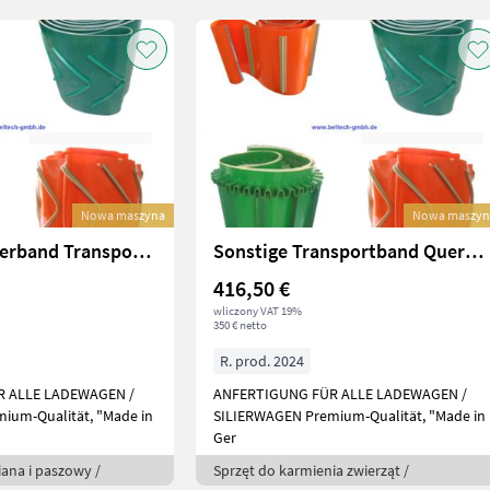
Nowa maszyna
Nowa maszyn
Sonstige Förderband Transportband FÜR Futtermischwagen
Sonstige Transportband Querförderband passend für Mengele
416,50 €
wliczony VAT 19%
350 € netto
R. prod. 2024
R ALLE LADEWAGEN /
ANFERTIGUNG FÜR ALLE LADEWAGEN /
ium-Qualität, "Made in
SILIERWAGEN Premium-Qualität, "Made in
Ger
iana i paszowy /
Sprzęt do karmienia zwierząt /