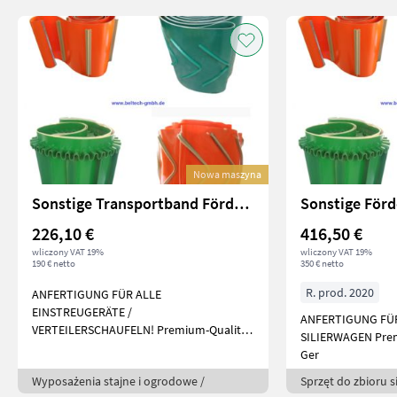
Nowa maszyna
Sonstige Transportband Förderband Einstreugerät Mehrtens
226,10 €
416,50 €
wliczony VAT 19%
wliczony VAT 19%
190 € netto
350 € netto
R. prod. 2020
ANFERTIGUNG FÜR ALLE
EINSTREUGERÄTE /
ANFERTIGUNG FÜ
VERTEILERSCHAUFELN! Premium-Qualität,
SILIERWAGEN Prem
&#
Ger
Wyposażenia stajne i ogrodowe /
Sprzęt do zbioru s