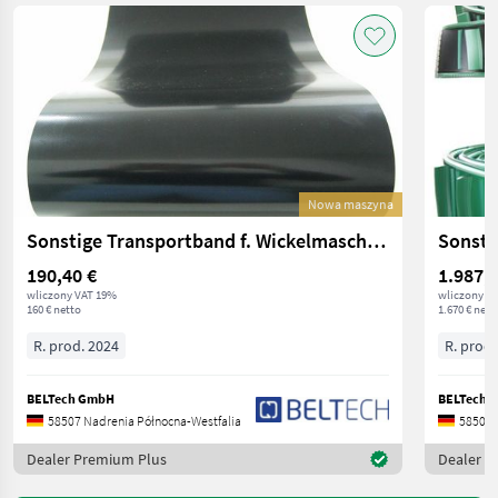
Nowa maszyna
Sonstige Transportband f. Wickelmaschine Kverneland Claas
190,40 €
1.987,3
wliczony VAT 19%
wliczony V
160 € netto
1.670 € nett
R. prod. 2024
R. prod.
BELTech GmbH
BELTech 
58507 Nadrenia Północna-Westfalia
58507 
Dealer Premium Plus
Dealer P