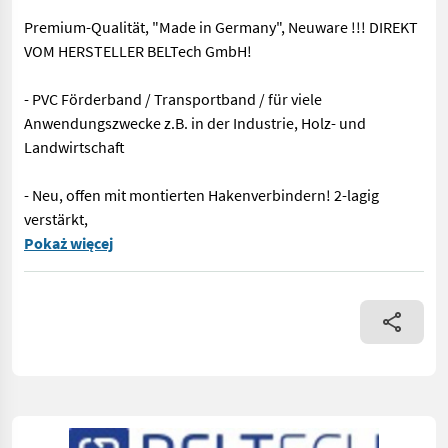
Premium-Qualität, "Made in Germany", Neuware !!! DIREKT
VOM HERSTELLER BELTech GmbH!
- PVC Förderband / Transportband / für viele
Anwendungszwecke z.B. in der Industrie, Holz- und
Landwirtschaft
- Neu, offen mit montierten Hakenverbindern! 2-lagig
verstärkt,
Transportband, Förderband, Querförderband ANFERTIGUNG FÜR AL
Pokaż więcej