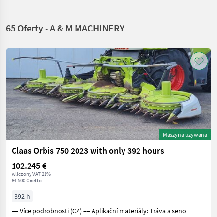
65 Oferty - A & M MACHINERY
Maszyna używana
Claas Orbis 750 2023 with only 392 hours
102.245 €
wliczony VAT 21%
84.500 € netto
392 h
== Více podrobnosti (CZ) == Aplikační materiály: Tráva a seno