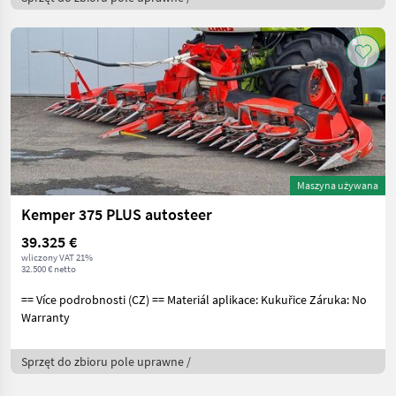
Maszyna używana
Kemper 375 PLUS autosteer
39.325 €
wliczony VAT 21%
32.500 € netto
== Více podrobnosti (CZ) == Materiál aplikace: Kukuřice Záruka: No
Warranty
Sprzęt do zbioru pole uprawne /