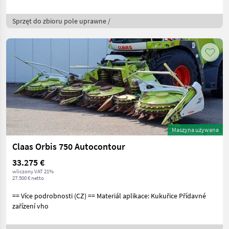
Sprzęt do zbioru pole uprawne /
Maszyna używana
Claas Orbis 750 Autocontour
33.275 €
wliczony VAT 21%
27.500 € netto
== Více podrobnosti (CZ) == Materiál aplikace: Kukuřice Přídavné
zařízení vho