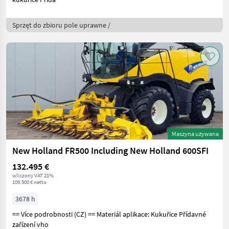
Sprzęt do zbioru pole uprawne /
Maszyna używana
New Holland FR500 Including New Holland 600SFI
132.495 €
wliczony VAT 21%
109.500 € netto
3678 h
== Více podrobnosti (CZ) == Materiál aplikace: Kukuřice Přídavné
zařízení vho