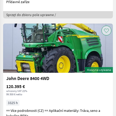
Přídavné zaříze
Sprzęt do zbioru pole uprawne /
Maszyna używana
John Deere 8400 4WD
120.395 €
wliczony VAT 21%
99.500 € netto
3325 h
== Více podrobnosti (CZ) == Aplikační materiály: Tráva, seno a
kukuřice Přída