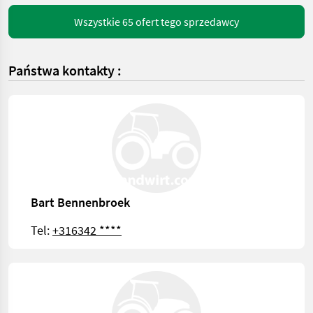
Wszystkie 65 ofert tego sprzedawcy
Państwa kontakty :
Bart Bennenbroek
Tel:
+316342 ****