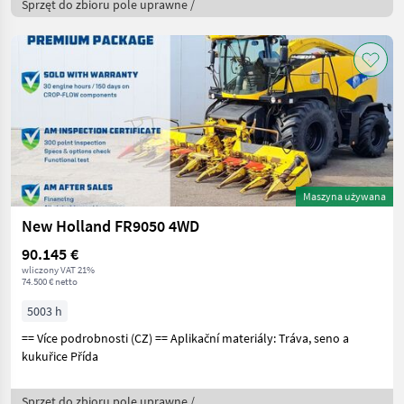
Sprzęt do zbioru pole uprawne /
Maszyna używana
New Holland FR9050 4WD
90.145 €
wliczony VAT 21%
74.500 € netto
5003 h
== Více podrobnosti (CZ) == Aplikační materiály: Tráva, seno a
kukuřice Přída
Sprzęt do zbioru pole uprawne /