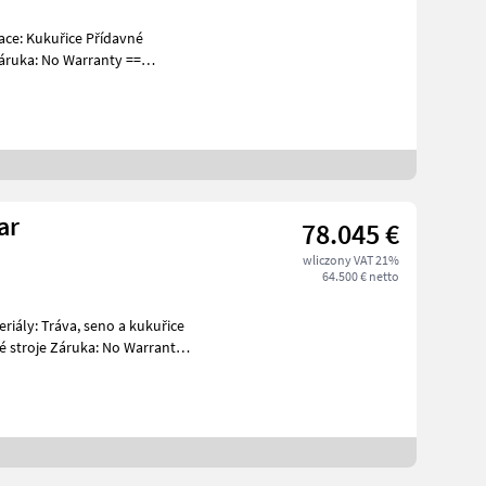
ruka: No Warranty ==
ar
78.045 €
wliczony VAT 21%
64.500 € netto
é stroje Záruka: No Warranty