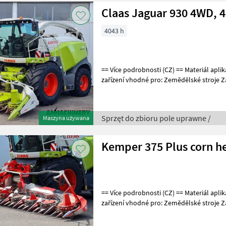
Claas Jaguar 930 4WD,
4043 h
== Více podrobnosti (CZ) == Materiál aplikace: Kukuřice Přídavné
zařízení vhodné pro: Zemědělské stroje Zá
Weitere Informationen (DE) ==
Sprzęt do zbioru pole uprawne /
Maszyna używana
Kemper 375 Plus corn h
== Více podrobnosti (CZ) == Materiál aplikace: Kukuřice Přídavné
zařízení vhodné pro: Zemědělské stroje Zá
Weitere Informationen (DE) ==