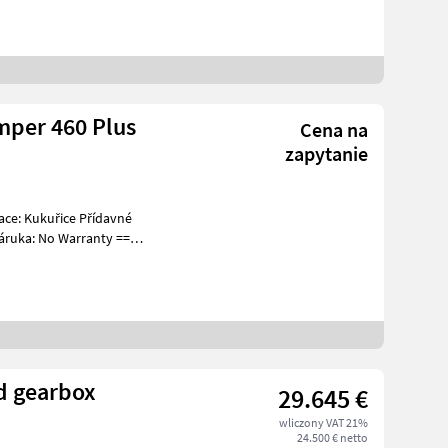
mper 460 Plus
Cena na
zapytanie
ruka: No Warranty ==
d gearbox
29.645 €
wliczony VAT 21%
24.500 € netto