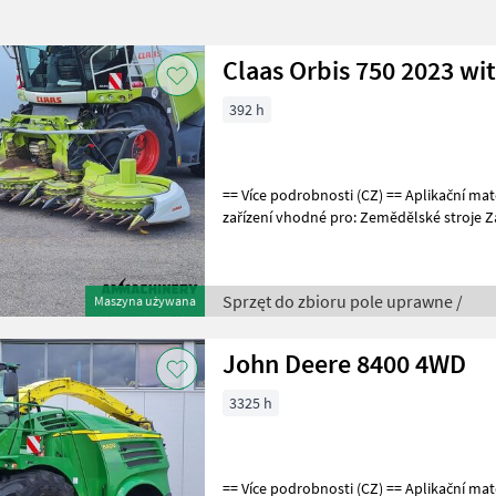
Claas Orbis 750 2023 wi
392 h
== Více podrobnosti (CZ) == Aplikační materiály: Tráva a seno Přídavné
zařízení vhodné pro: Zemědělské stroje Zá
Weitere Informationen (DE)
Sprzęt do zbioru pole uprawne /
Maszyna używana
John Deere 8400 4WD
3325 h
== Více podrobnosti (CZ) == Aplikační materiály: Tráva, seno a kukuřice