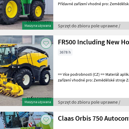
Přídavné zařízení vhodné pro: Zemědělsk
== Weitere Informat
Sprzęt do zbioru pole uprawne /
Maszyna używana
FR500 Including New Ho
3678 h
== Více podrobnosti (CZ) == Materiál aplikace: Kukuřice Přídavné
zařízení vhodné pro: Zemědělské stroje Zá
Weitere Informationen (DE) ==
Sprzęt do zbioru pole uprawne /
Maszyna używana
Claas Orbis 750 Autocon