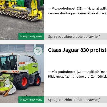
== Více podrobnosti (CZ) == Materiál aplikace: Kukuřice Přídavné
zařízení vhodné pro: Zemědělské stroje Zá
Weitere Informationen (DE) ==
Sprzęt do zbioru pole uprawne /
Maszyna używana
Claas Jaguar 830 profist
== Více podrobnosti (CZ) == Aplikační materiály: Tráva, seno a kukuřice
Přídavné zařízení vhodné pro: Zemědělsk
== Weitere Informat
Sprzęt do zbioru pole uprawne /
Maszyna używana