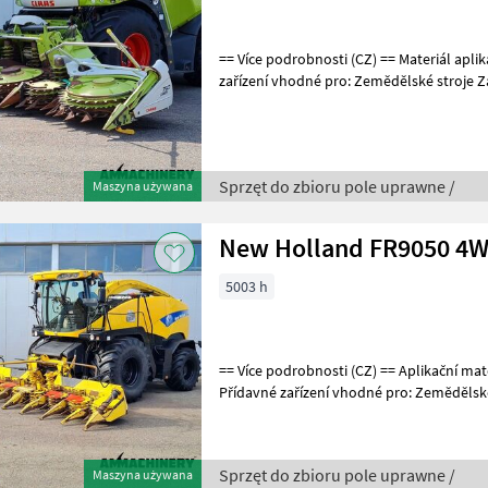
== Více podrobnosti (CZ) == Materiál aplikace: Kukuřice Přídavné
zařízení vhodné pro: Zemědělské stroje Zá
Weitere Informationen (DE) ==
Sprzęt do zbioru pole uprawne /
Maszyna używana
New Holland FR9050 4
5003 h
== Více podrobnosti (CZ) == Aplikační materiály: Tráva, seno a kukuřice
Přídavné zařízení vhodné pro: Zemědělsk
== Weitere Informat
Sprzęt do zbioru pole uprawne /
Maszyna używana