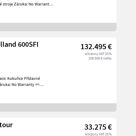
é stroje Záruka: No Warranty
lland 600SFI
132.495 €
wliczony VAT 21%
109.500 € netto
ruka: No Warranty ==
tour
33.275 €
wliczony VAT 21%