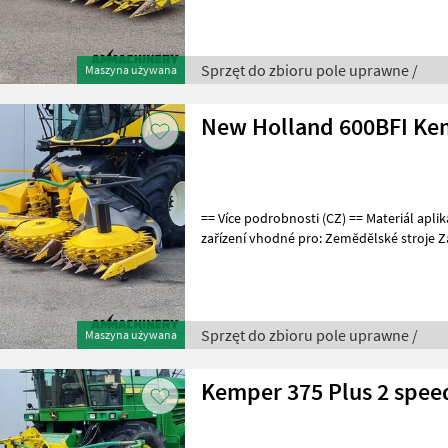
Sprzęt do zbioru pole uprawne /
Maszyna używana
New Holland 600BFI Ke
== Více podrobnosti (CZ) == Materiál aplikace: Kukuřice Přídavné
zařízení vhodné pro: Zemědělské stroje Zá
Weitere Informationen (DE) ==
Sprzęt do zbioru pole uprawne /
Maszyna używana
Kemper 375 Plus 2 spee