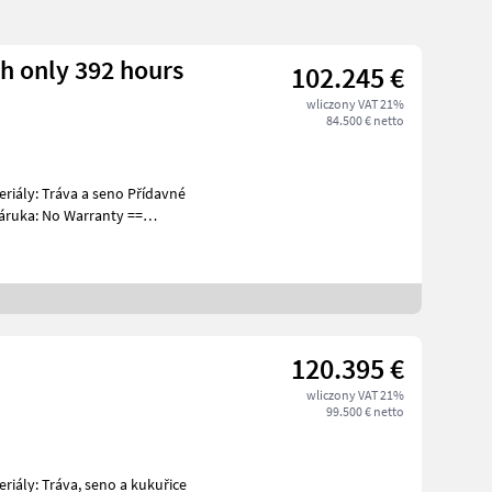
th only 392 hours
102.245 €
wliczony VAT 21%
84.500 € netto
ruka: No Warranty ==
120.395 €
wliczony VAT 21%
99.500 € netto