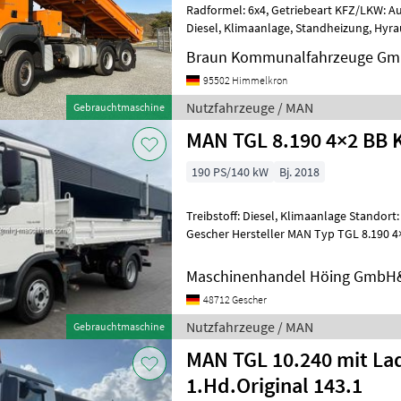
Radformel: 6x4, Getriebeart KFZ/LKW: Au
Diesel, Klimaanlage, Standheizung, Hyra
MAN TGS 28.400 6x4-4 BL 3 Seiten Kip
Braun Kommunalfahrzeuge Gm
95502 Himmelkron
Nutzfahrzeuge / MAN
Gebrauchtmaschine
MAN TGL 8.190 4×2 BB K
190 PS/140 kW
Bj. 2018
Treibstoff: Diesel, Klimaanlage Standort: Lie
Gescher Hersteller MAN Typ TGL 8.190 4
10.04.2018 Kilometer 60003 Motorleistu
Maschinenhandel Höing GmbH
48712 Gescher
Nutzfahrzeuge / MAN
Gebrauchtmaschine
MAN TGL 10.240 mit La
1.Hd.Original 143.1