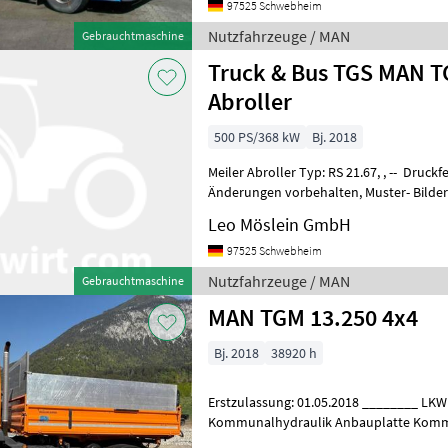
97525 Schwebheim
Nutzfahrzeuge / MAN
Gebrauchtmaschine
Truck & Bus TGS MAN TG
Abroller
500 PS/368 kW
Bj. 2018
Meiler Abroller Typ: RS 21.67, , -- Druckfehler, Irrtümer und
Änderungen vorbehalten, Muster- Bilder --, Mehr Daten unter: ... More
Details: ... Nutzfahrzeuge Lastw
Leo Möslein GmbH
97525 Schwebheim
Nutzfahrzeuge / MAN
Gebrauchtmaschine
MAN TGM 13.250 4x4
Bj. 2018
38920 h
Erstzulassung: 01.05.2018 ________ LK
Kommunalhydraulik Anbauplatte Kommu