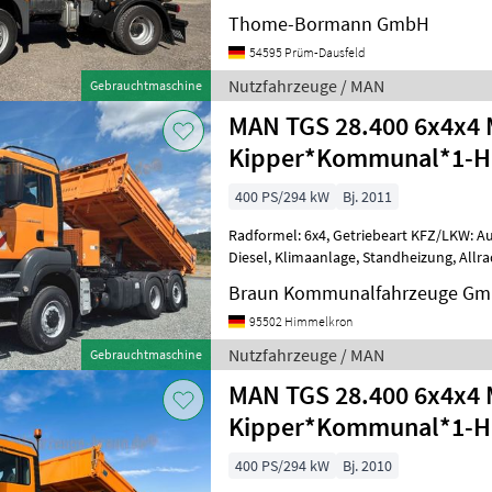
Thome-Bormann GmbH
54595 Prüm-Dausfeld
Nutzfahrzeuge / MAN
Gebrauchtmaschine
MAN TGS 28.400 6x4x4 M
Kipper*Kommunal*1-
400 PS/294 kW
Bj. 2011
Radformel: 6x4, Getriebeart KFZ/LKW: Au
Diesel, Klimaanlage, Standheizung, Allra
(Kipphydraulik) MAN TGS 28.400 6x4-4 BL
Braun Kommunalfahrzeuge Gm
95502 Himmelkron
Nutzfahrzeuge / MAN
Gebrauchtmaschine
MAN TGS 28.400 6x4x4 M
Kipper*Kommunal*1-
400 PS/294 kW
Bj. 2010