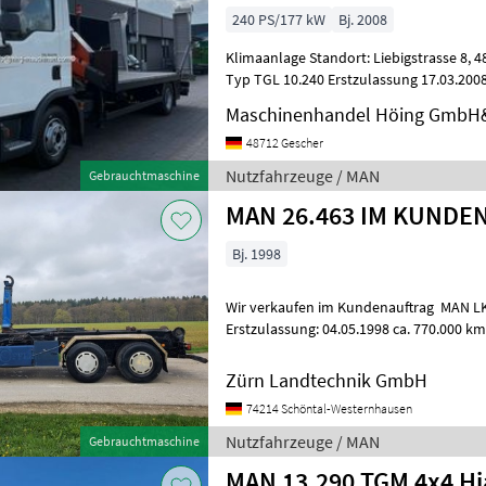
240 PS/177 kW
Bj. 2008
Klimaanlage Standort: Liebigstrasse 8, 48712 Gescher Hersteller MAN
Typ TGL 10.240 Erstzulassung 17.03.200
Motorleistung KW / PS 176/239 Kli
Maschinenhandel Höing GmbH
48712 Gescher
Nutzfahrzeuge / MAN
Gebrauchtmaschine
MAN 26.463 IM KUNDE
Bj. 1998
Wir verkaufen im Kundenauftrag MAN L
Erstzulassung: 04.05.1998 ca. 770.000 km
Seriennummer: WMAT401023M247
Zürn Landtechnik GmbH
74214 Schöntal-Westernhausen
Nutzfahrzeuge / MAN
Gebrauchtmaschine
MAN 13.290 TGM 4x4 Hi