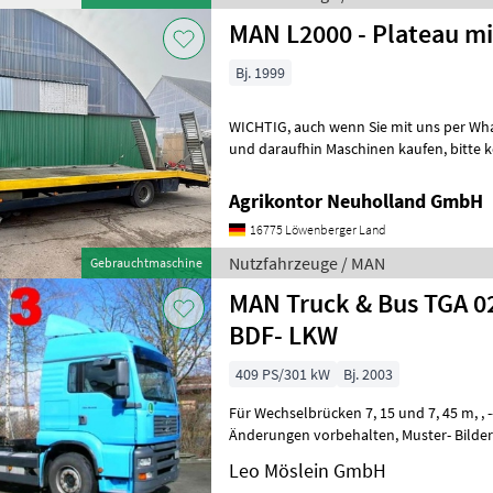
MAN L2000 - Plateau mi
Bj. 1999
WICHTIG, auch wenn Sie mit uns per WhatsApp oder ähnlich chatten
und daraufhin Maschinen kaufen, bitte kontrollieren Sie die
Auftragsbestätigung, Proforma und a
Agrikontor Neuholland GmbH
16775 Löwenberger Land
Nutzfahrzeuge / MAN
Gebrauchtmaschine
MAN Truck & Bus TGA 0
BDF- LKW
409 PS/301 kW
Bj. 2003
Für Wechselbrücken 7, 15 und 7, 45 m, , -- Druckfehler, Irrtümer und
Änderungen vorbehalten, Muster- Bilder --, Mehr Daten unter: ... More
Details: ... Nutzfahrzeuge
Leo Möslein GmbH