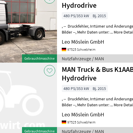
Hydrodrive
480 PS/353 kW
Bj. 2015
, -- Druckfehler, Irrtümer und Änderungen vorbehalten, Muster-
Bilder --, Mehr Daten unter: ... More Details: ... Nutzfahrzeuge
Lastwagen (LKW)
Leo Möslein GmbH
97525 Schwebheim
Nutzfahrzeuge / MAN
Gebrauchtmaschine
MAN Truck & Bus K1AAB
Hydrodrive
480 PS/353 kW
Bj. 2015
, -- Druckfehler, Irrtümer und Änderungen vorbehalten, Muster-
Bilder --, Mehr Daten unter: ... More Details: ... Nutzfahrzeuge
Lastwagen (LKW)
Leo Möslein GmbH
97525 Schwebheim
Nutzfahrzeuge / MAN
Gebrauchtmaschine