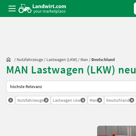
/
Nutzfahrzeuge
/
Lastwagen (LKW)
/
Man
/
Deutschland
MAN Lastwagen (LKW) neu 
So wird auf Landwirt.com sortiert
x
x
x
x
x
Nutzfahrzeuge
Lastwagen Lkw
Man
Deutschland