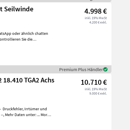
t Seilwinde
4.998 €
inkl. 19% MwSt
4.200 € exkl.
uch R
Premium Plus Händler
2 18.410 TGA2 Achs
10.710 €
inkl. 19% MwSt
9.000 € exkl.