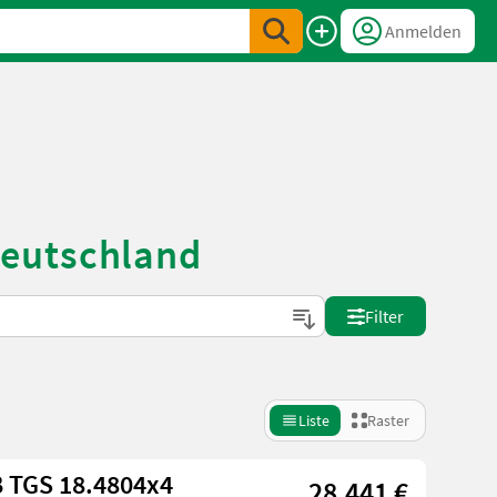
Anmelden
Deutschland
Filter
Liste
Raster
 TGS 18.4804x4
28.441 €