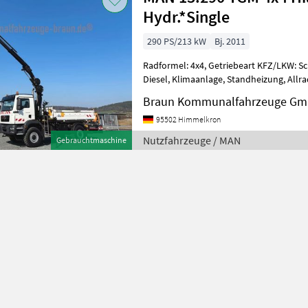
Hydr.*Single
290 PS/213 kW
Bj. 2011
Radformel: 4x4, Getriebeart KFZ/LKW: Sch
Diesel, Klimaanlage, Standheizung, Allra
(Kipphydraulik) MAN TGM 13.290 Allrad 
Braun Kommunalfahrzeuge Gm
95502 Himmelkron
Nutzfahrzeuge / MAN
Gebrauchtmaschine