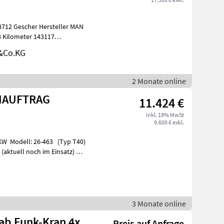
8 Kilometer 143117
&Co.KG
2 Monate online
NAUFTRAG
11.424 €
inkl. 19% MwSt
9.600 € exkl.
KW Modell: 26-463 (Typ T40)
 (aktuell noch im Einsatz)
3 Monate online
ab Funk-Kran 4x
Preis auf Anfrage