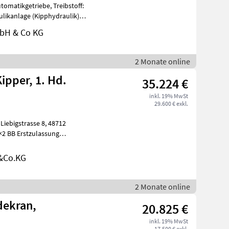
tomatikgetriebe, Treibstoff:
ulikanlage (Kipphydraulik)
bH & Co KG
2 Monate online
ipper, 1. Hd.
35.224 €
inkl. 19% MwSt
29.600 € exkl.
bigstrasse 8, 48712
×2 BB Erstzulassung
&Co.KG
2 Monate online
dekran,
20.825 €
inkl. 19% MwSt
17.500 € exkl.