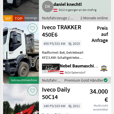
gemacht. Ab Ende Juni
daniel knechtl
abzugeben (in dringenden
Fällen auch früher). Fiat Talento
8410 st georgen an der stiefing
Kastenwagen, 125 PS, nur 70.
Nutzfahrzeuge /
2 Monate online
VIP
TOP
Kleinanzeige
Lastwagen (LKW)
Iveco TRAKKER
Preis
450E6
auf
Anfrage
450 PS/331 kW
Bj. 2015
Radformel: 8x4, Getriebeart
KFZ/LKW: Schaltgetriebe
Zubehör:3-Seitenkipper
Nebel Baumaschinen
MEILLER, Pickerl bis
Nov.2026 Nutzfahrzeuge
8424 Gabersdorf
Lastwagen (LKW)
Nutzfahrzeuge
Premium Gold Händler
Gebrauchtmaschine
/ Iveco
Iveco Daily
34.000
50C14
€
140 PS/103 kW
Bj. 2011
MwSt nicht
ausweisbar