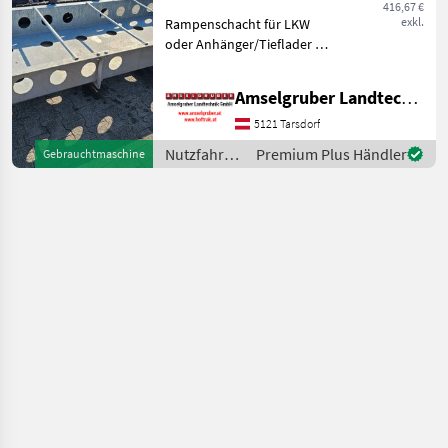
NEU
416,67 €
exkl.
Rampenschacht für LKW
oder Anhänger/Tieflader zu
verkaufen, Neu LxBxH
250x100x30 cm Verzinkt
Amselgruber Landtechnik GmbH
Nutzfahrzeuge Lastwagen
(LKW)
5121 Tarsdorf
Nutzfahrzeuge
Premium Plus Händler
Gebrauchtmaschine
/ Sonstige