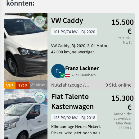
könnten:
VW Caddy
15.500
€
101 PS/74 kW
Bj. 2020
Preis inkl.
MwSt
VW Caddy, Bj. 2020, 2, 0 l Motor,
42.000 km, neuwertiger
Zustand. Nutzfahrzeuge
Lastwagen (LKW)
Franz Lackner
2851 Krumbach
Nutzfahrzeuge /
9 Std. online
VIP
Gewerblicher Anbieter
TOP
Lastwagen (LKW)
Fiat Talento
15.300
Kastenwagen
€
MwSt nicht
125 PS/92 kW
Bj. 2018
ausweisbar
Alter Preis
Klimaanlage Neues Pickerl.
15.999 €
Pickerl wird jetzt noch neu