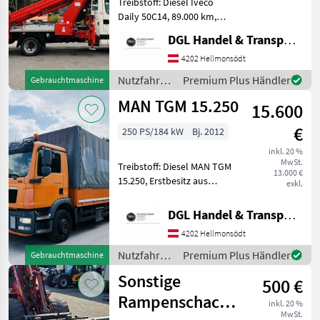
Treibstoff: Diesel Iveco
Daily 50C14, 89.000 km,
Baujahr 05/2011, Erstbesitz
DGL Handel & Transporte
aus Staatsbetrieb, Diesel,
3sitzig, Ruthmann Steiger
4202 Hellmonsödt
TB270, 27 m Reichweite!!!
Nutzfahrzeuge
Premium Plus Händler
Gebrauchtmaschine
se
/ Iveco
MAN TGM 15.250
15.600
€
250 PS/184 kW
Bj. 2012
inkl. 20 %
MwSt.
Treibstoff: Diesel MAN TGM
13.000 €
15.250, Erstbesitz aus
exkl.
Staatsbetrieb, Service
gepflegt, Baujahr 04/2012,
DGL Handel & Transporte
188.000 km, Ladebordwand
4202 Hellmonsödt
( 4x Steuerung), Klima,
Sitzheizu
Nutzfahrzeuge
Premium Plus Händler
Gebrauchtmaschine
/ MAN
Sonstige
500 €
Rampenschacht
inkl. 20 %
MwSt.