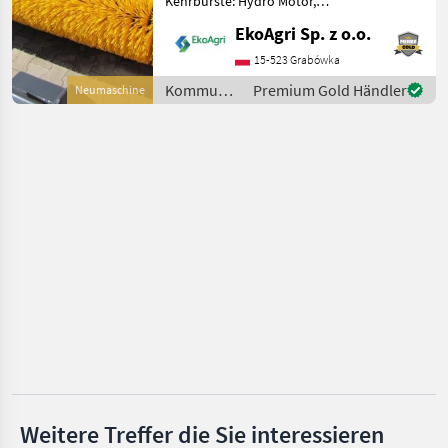
Kehrbürste: Hydro Motor,
Bürstenbesatz:
Tuchel
EkoAgri Sp. z o.o.
Polypropylenbürste,
Schmutzsammelbehälter:
15-523 Grabówka
Bema
hydraulische Entleerung
Kommunalgeräte
Premium Gold Händler
Neumaschine
Schaufel mit Bürste – 2, 4 m
/ Intertech
Adler
Arbeit
Padagas
Alle 51
anzeigen
MARKTPLATZ
Marktplatz
Händlerangebote
Kleinanzeigen
Weitere Treffer die Sie interessieren