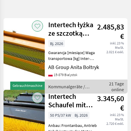
Suche
verfeinern
Intertech łyżka
2.485,83
Kategorie
Land
Filter
4
ze szczotką
€
1,8m, OZ07
2
Bj. 2026
inkl. 23 %
AKTUELLER
Zurücksetzen
Ergebnisse
MwSt.
PFAD
2.021 € exkl.
Gwarancja [miesiące] Waga
anzeigen
transportowa [kg] Inter-
Kommunaltechnik
Tech łyżka ze szczotką 1,
AB Group Anita Bołtryk
Kommunalgeraete
8m, OZ07 - Szerokość: 1, 8
15-879 Bialystok
m - Waga: 380kg - Objętość
Kehrtechnik
0, 50 m3 - Średnica szczotki
21 Tage
Intertech
Gebrauchtmaschine
Kommunalgeräte /
500 mm
online
Intertech
Intertech
3.345,60
KATEGORIE
WÄHLEN
Schaufel mit
€
Bürste 2,4 m
Intertech
50 PS/37 kW
Bj. 2026
inkl. 23 %
MwSt.
2.720 € exkl.
Anbau: Frontanbau, Antrieb
Fliegl