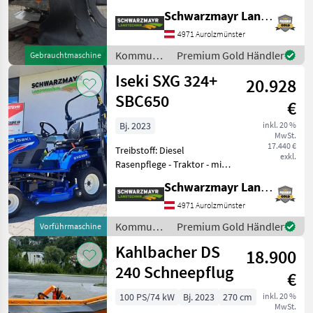
Gelenkwelle - mit hydr.
Schwarzmayr Landtechnik GmbH - Aurolzmünster
Schieberöffnung - mit
Beleuchtung / Blinkanlage -
4971 Aurolzmünster
mit 2 LED B
Kommunalgeräte
Premium Gold Händler
Gebrauchtmaschine
/ Landgut
Iseki SXG 324+
20.928
SBC650
€
Bj. 2023
inkl. 20 %
MwSt.
17.440 €
Treibstoff: Diesel
exkl.
Rasenpflege - Traktor - mit
3 Zylinder Stufe V
Schwarzmayr Landtechnik GmbH - Aurolzmünster
Dieselmotor und 22 PS - mit
Tankvolumen 21ltr - mit
4971 Aurolzmünster
vollhydraulischer Lenkung
Kommunalgeräte
Premium Gold Händler
Vorführmaschine
- mit Zwischen
/ Iseki
Kahlbacher DS
18.900
240 Schneepflug
€
100 PS/74 kW
Bj. 2023
270 cm
inkl. 20 %
MwSt.