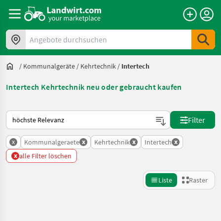
Angebote durchsuchen
/
Kommunalgeräte
/
Kehrtechnik
/
Intertech
Intertech Kehrtechnik neu oder gebraucht kaufen
So wird auf Landwirt.com sortiert
Filter
x
x
x
x
Kommunalgeraete
Kehrtechnik
Intertech
x
alle Filter löschen
Liste
Raster