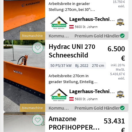
15.750 €
Arbeitsbreite in gerader
exkl.
Stellung: 270cm, bei 30°:
240cm, mit Schneeblende
Lagerhaus-Technik St. Johann
Gummi, lagernd und sofort
verfügbar. Wir bitten
5600 St. Johann
telefonisch oder per Mail
Kommunalgeräte
Premium Gold Händler
Neumaschine
Ihren Besuch be
/
Hydrac UNI 270
6.500
Kahlbacher
Schneeschild
€
50 PS/37 kW
Bj. 2022
270 cm
inkl. 20 %
MwSt.
5.416,67 €
Arbeitsbreite: 270cm in
exkl.
gerader Stellung, Einteiliges
Schild mit
Lagerhaus-Technik St. Johann
überlastsicherung, hydr.
Schwenkbar, 3- Punkt
5600 St. Johann
Anbau, Schwenkbereich
Kommunalgeräte
Premium Gold Händler
Neumaschine
+-30°, mit Schockventil,
/ Hydrac
Amazone
lagernd
53.431
PROFIHOPPER
€