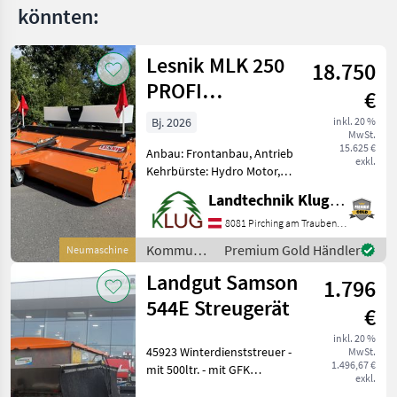
könnten:
Lesnik MLK 250
18.750
PROFI
€
Kehrmaschine
Bj. 2026
inkl. 20 %
MwSt.
15.625 €
Anbau: Frontanbau, Antrieb
exkl.
Kehrbürste: Hydro Motor,
Bürstenbesatz: Welldraht
Landtechnik Klug e. U.
Polypropylenbürste,
Schmutzsammelbehälter:
8081 Pirching am Traubenberg
hydraulische Entleerung,
Kommunalgeräte
Premium Gold Händler
Neumaschine
Seitenbesen: 1 Seitenbes
/ Lesnik
Landgut Samson
1.796
544E Streugerät
€
inkl. 20 %
45923 Winterdienststreuer -
MwSt.
1.496,67 €
mit 500ltr. - mit GFK
exkl.
Abdeckung - mit