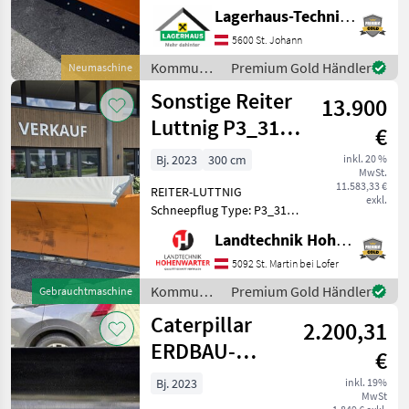
Schild mit
Lagerhaus-Technik St. Johann
überlastsicherung, hydr.
Schwenkbar, 3- Punkt
5600 St. Johann
Anbau, Schwenkbereich
Kommunalgeräte
Premium Gold Händler
Neumaschine
+-30°, mit Schockventil,
/ Hydrac
Sonstige Reiter
lagernd
13.900
Luttnig P3_3103
€
(26120)
Bj. 2023
300 cm
inkl. 20 %
MwSt.
11.583,33 €
REITER-LUTTNIG
exkl.
Schneepflug Type: P3_3101
Hochsteigender
Landtechnik Hohenwarter GmbH
Schneepflug mit 3
Pflugscharen. *Anbau 3
5092 St. Martin bei Lofer
Punkt *Räumbreite: 2, 65 m
Kommunalgeräte
Premium Gold Händler
Gebrauchtmaschine
*3-scharige Ausführung *3,
/ Sonstige
Caterpillar
10 m Pflugbreite
2.200,31
ERDBAU-
€
SCHAUFEL 1,1
Bj. 2023
inkl. 19%
MwSt
M³, 2.060