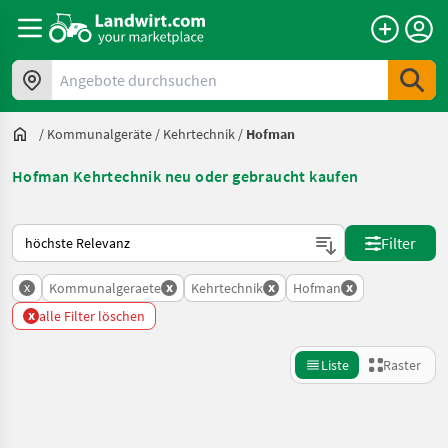
Angebote durchsuchen
/
Kommunalgeräte
/
Kehrtechnik
/
Hofman
Hofman Kehrtechnik neu oder gebraucht kaufen
So wird auf Landwirt.com sortiert
Filter
x
x
x
x
Kommunalgeraete
Kehrtechnik
Hofman
x
alle Filter löschen
Liste
Raster