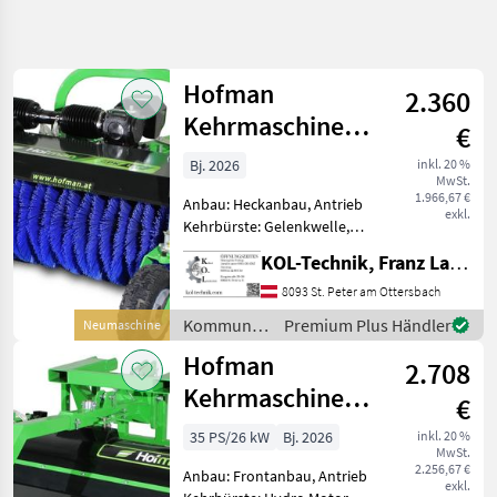
Suche
verfeinern
Hofman
2.360
Kategorie
Land
Filter
4
Kehrmaschine
€
Swipy
3
Bj. 2026
inkl. 20 %
AKTUELLER
Zurücksetzen
Ergebnisse
MwSt.
PFAD
1.966,67 €
anzeigen
Anbau: Heckanbau, Antrieb
exkl.
Kommunaltechnik
Kehrbürste: Gelenkwelle,
Schmutzsammelbehälter:
Kommunalgeraete
KOL-Technik, Franz Lampl-Küssner
mechanische Entleerung, 3.
Kehrtechnik
Stützrad Technische Daten:
8093 St. Peter am Ottersbach
- Arbeitsbreite: 2, 2 m -
Hofman
Kommunalgeräte
Premium Plus Händler
Neumaschine
Gewicht: 235
/ Hofman
Hofman
2.708
KATEGORIE
WÄHLEN
Kehrmaschine
€
Swipy
Hofman
35 PS/26 kW
Bj. 2026
inkl. 20 %
MwSt.
2.256,67 €
Anbau: Frontanbau, Antrieb
Fliegl
exkl.