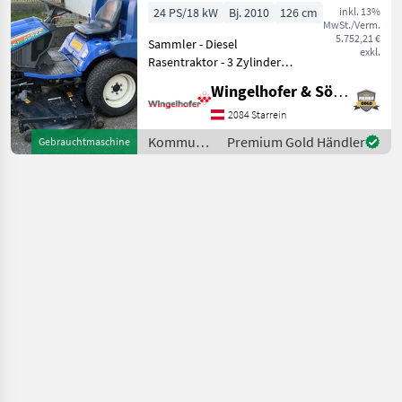
SFR22 14200
24 PS/18 kW
Bj. 2010
126 cm
inkl. 13%
MwSt./Verm.
5.752,21 €
Sammler - Diesel
exkl.
Rasentraktor - 3 Zylinder
Motor, 1123cm3 -
Wingelhofer & Söhne GmbH
Hydrostatgetriebe -
Vorwärtsgeschwindikeit 16,
2084 Starrein
5 km/h -
Kommunalgeräte
Premium Gold Händler
Gebrauchtmaschine
Rückwärtsgeschwindikeit:
/ Iseki
10 km/h - Servolenkun