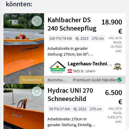
könnten:
Kahlbacher DS
18.900
240 Schneepflug
€
100 PS/74 kW
Bj. 2023
270 cm
inkl. 20 %
MwSt.
15.750 €
Arbeitsbreite in gerader
exkl.
Stellung: 270cm, bei 30°:
240cm, mit Schneeblende
Lagerhaus-Technik St. Johann
Gummi, lagernd und sofort
verfügbar. Wir bitten
5600 St. Johann
telefonisch oder per Mail
Kommunalgeräte
Premium Gold Händler
Neumaschine
Ihren Besuch be
/
Hydrac UNI 270
6.500
Kahlbacher
Schneeschild
€
50 PS/37 kW
Bj. 2022
270 cm
inkl. 20 %
MwSt.
5.416,67 €
Arbeitsbreite: 270cm in
exkl.
gerader Stellung, Einteiliges