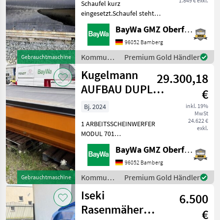
1.849 € exkl.
Schaufel kurz
eingesetzt.Schaufel steht
am Standort Neuensalz.
BayWa GMZ Oberfranken
Kommunalgeräte Sonstige
Kommunalgeräte
96052 Bamberg
Kommunalgeräte
Premium Gold Händler
Gebrauchtmaschine
/
Kugelmann
29.300,18
Caterpillar
AUFBAU DUPLEX
€
3,2 M³
Bj. 2024
inkl. 19%
MwSt
24.622 €
1 ARBEITSSCHEINWERFER
exkl.
MODUL 701
AUFSTIEGSLEITER A
BayWa GMZ Oberfranken
DUPLEX VA1 ELEKTRISCHE
STREUBILDVERSTELLUNG
96052 Bamberg
(ESB)1 ELEKTRISCHE
Kommunalgeräte
Premium Gold Händler
Gebrauchtmaschine
STREUKONTROLLE (ESK)1
/
Iseki
ERSTMONTAGE AM
6.500
Kugelmann
FAHRZEUG1 KUPPL
Rasenmäher
€