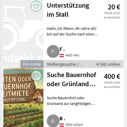
Sonstige
Unterstützung
20 €
landwirtschaftliche
Tätigkeiten
im Stall
MwSt nicht
ausweisbar
Hallo, ich (Mann, 40 Jahre alt)
bin auf der Suche nach einer
Arbeit in einem Stall mit Kühen,
Schweinen oder Geflügel. Ideal
F .
wären 30 bis 40 %, in der Nähe
4600 Wels
von OÖ 4.
Stellengesuche /
4 Std. online
Kleinanzeige
Sonstige
Suche Bauernhof
400 €
landwirtschaftliche
Tätigkeiten
oder Grünland
MwSt nicht
ausweisbar
zur langfristigen
Suche Bauernhof oder
Pacht
Grünland zur langfristigen
Pacht, Bezirk Voitsberg. Wir sind
eine zuverlässige Familie aus
B .
dem Bezirk Voitsberg und
8580 Köflach
suchen einen Bauernhof oder