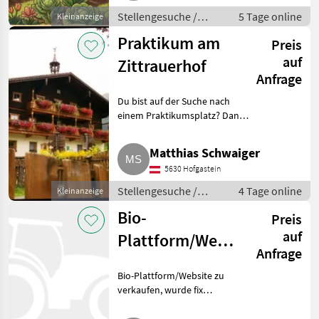
Stellengesuche /
5 Tage online
Kleinanzeige
Sonstige
Praktikum am
Preis
landwirtschaftliche
Tätigkeiten
auf
Zittrauerhof
Anfrage
Du bist auf der Suche nach
einem Praktikumsplatz? Dann
bist du bei uns genau richtig.
Wir bieten für unseren UAB-
Matthias Schwaiger
Betrieb auch heuer wieder
5630 Hofgastein
Plätze für das Praktikum.
Stellengesuche /
4 Tage online
Kleinanzeige
Praktika
Bio-
Preis
auf
Plattform/Website
Anfrage
zu verkaufen
Bio-Plattform/Website zu
verkaufen, wurde fix
fertiggestellt und nie online
gestellt, ein Shop ist integriert.