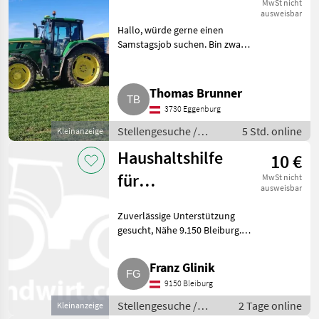
MwSt nicht
ausweisbar
Hallo, würde gerne einen
Samstagsjob suchen. Bin zwar
Vollzeit in meiner Firma
angemeldet, würde aber gerne
noch einen Job für Samstag
Thomas Brunner
suchen. Eventuell braucht jema
3730 Eggenburg
Stellengesuche /
5 Std. online
Kleinanzeige
Sonstige
Haushaltshilfe
10 €
landwirtschaftliche
Tätigkeiten
für
MwSt nicht
ausweisbar
landwirtschaftlichen
Zuverlässige Unterstützung
Betrieb
gesucht, Nähe 9.150 Bleiburg.
Für einen landwirtschaftlichen
Betrieb suchen wir eine
Franz Glinik
freundliche und zuverlässige
9150 Bleiburg
Unterstützung. Aufgaben:
Stellengesuche /
2 Tage online
Kleinanzeige