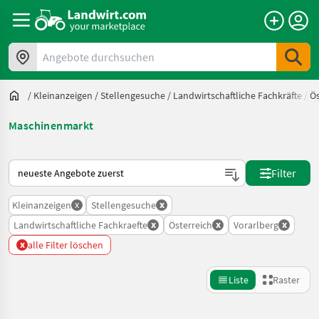
Angebote durchsuchen
/
Kleinanzeigen
/
Stellengesuche
/
Landwirtschaftliche Fachkräfte
/
Ös
Maschinenmarkt
So wird auf Landwirt.com sortiert
Filter
x
x
Kleinanzeigen
Stellengesuche
x
x
x
Landwirtschaftliche Fachkraefte
Österreich
Vorarlberg
x
alle Filter löschen
Liste
Raster