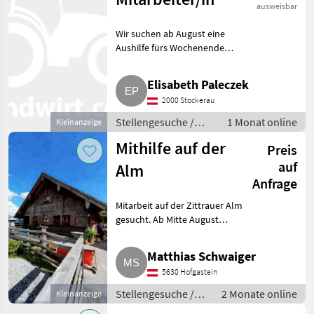
ausweisbar
Wir suchen ab August eine
Aushilfe fürs Wochenende
vormittags für unseren kleinen
Islandpferdestall bei Stockerau.
Elisabeth Paleczek
Tätigkeiten sind vorrangig
2000 Stockerau
Misten und Füttern. Bit
Stellengesuche /
1 Monat online
Kleinanzeige
Praktika
Mithilfe auf der
Preis
auf
Alm
Anfrage
Mitarbeit auf der Zittrauer Alm
gesucht. Ab Mitte August
suchen wir tatkräftige
Unterstützung für unsere
Matthias Schwaiger
Zittrauer Alm in Bad Gastein,
5630 Hofgastein
mit Begeisterung,
Handschlagqu
Stellengesuche /
2 Monate online
Kleinanzeige
Praktika