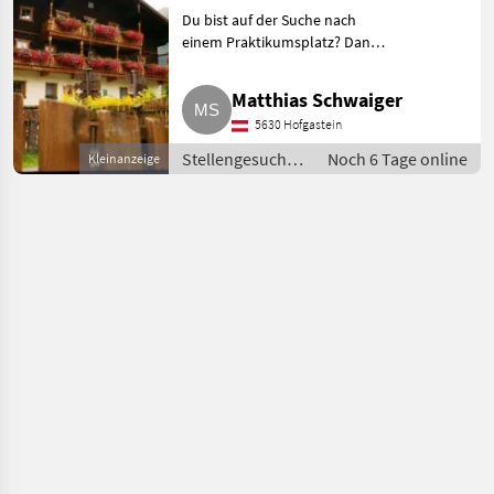
Du bist auf der Suche nach
einem Praktikumsplatz? Dann
bist du bei uns genau richtig.
Wir bieten für unseren Uab-
Matthias Schwaiger
Betrieb auch heuer wieder
5630 Hofgastein
Plätze für das Praktikum i
Stellengesuche /
Noch 6 Tage online
Kleinanzeige
Praktika