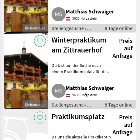
bist du bei uns genau richtig.
Marktplatz
Händlerangebote
Kleinanzeigen
Wir bieten für unseren UAB-
Matthias Schwaiger
Betrieb auch heuer wieder
5630 Hofgastein
Plätze für das Praktikum i
Stellengesuche /
8 Tage online
Kleinanzeige
Praktika
Winterpraktikum
Preis
auf
am Zittrauerhof
Anfrage
Du bist auf der Suche nach
einem Praktikumsplatz für den
Winter? Dann bist du bei uns
genau richtig. Wir bieten für
Matthias Schwaiger
unseren UAB-Betrieb auch
5630 Hofgastein
heuer wieder Plätze für
Stellengesuche /
8 Tage online
Kleinanzeige
Praktika
Praktikumsplatz
Preis
auf
Anfrage
Da uns die aktuelle Praktikantin