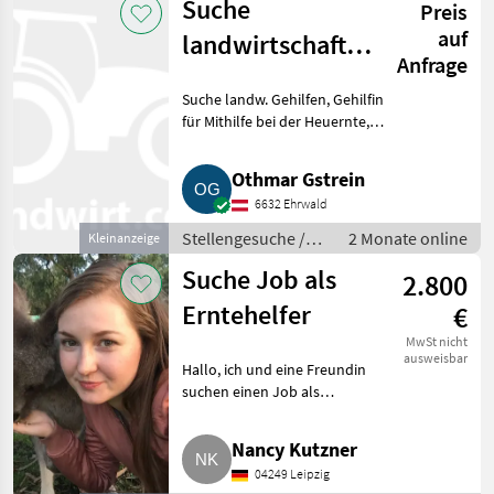
Suche
Preis
auf
landwirtschaftlichen
Anfrage
Gehilfen,
Suche landw. Gehilfen, Gehilfin
Gehilfin
für Mithilfe bei der Heuernte,
Stallarbeit, usw..
Stellengesuche Praktika
Othmar Gstrein
6632 Ehrwald
Stellengesuche /
2 Monate online
Kleinanzeige
Praktika
Suche Job als
2.800
Erntehelfer
€
MwSt nicht
ausweisbar
Hallo, ich und eine Freundin
suchen einen Job als
Erntehelfer. Vorzugsweise mit
Kost und Logis. Wir wären ab
Nancy Kutzner
sofort 1, 5 Monate einsatzbereit.
04249 Leipzig
Wir arbeiten gründlich