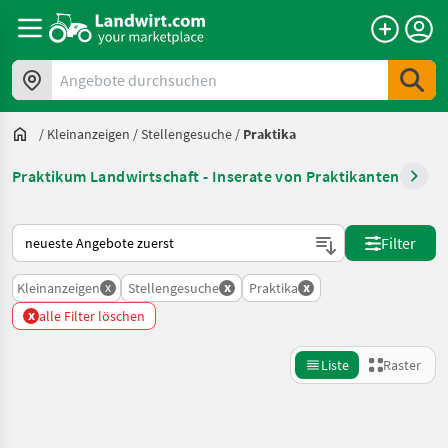
Angebote durchsuchen
/
Kleinanzeigen
/
Stellengesuche
/
Praktika
Praktikum Landwirtschaft - Inserate von Praktikanten
So wird auf Landwirt.com sortiert
Filter
x
x
x
Kleinanzeigen
Stellengesuche
Praktika
x
alle Filter löschen
Liste
Raster