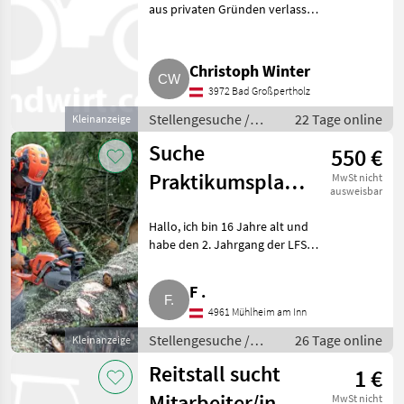
aus privaten Gründen verlassen
hat, suchen wir ab sofort
jemanden, der uns bei unserem
Betriebsalltag begleitet.
Christoph Winter
Stellengesuche Prak
3972 Bad Großpertholz
Stellengesuche /
22 Tage online
Kleinanzeige
Praktika
Suche
550 €
Praktikumsplatz
MwSt nicht
ausweisbar
für
Hallo, ich bin 16 Jahre alt und
Forstwirtschaft
habe den 2. Jahrgang der LFS
Vöcklabruck, Schwerpunkt
Forst, abgeschlossen. Mich
F .
fasziniert die Forstwirtschaft
4961 Mühlheim am Inn
und ich bin sehr moti
Stellengesuche /
26 Tage online
Kleinanzeige
Praktika
Reitstall sucht
1 €
Mitarbeiter/in
MwSt nicht