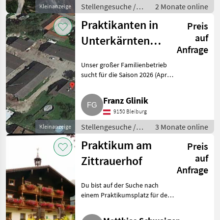
Stellengesuche /
2 Monate online
Kleinanzeige
Praktika
Praktikanten in
Preis
auf
Unterkärnten
Anfrage
gesucht
Unser großer Familienbetrieb
sucht für die Saison 2026 (April-
Oktober) Praktikanten. Unsere
Wirtschaft ist geteilt,
Franz Glinik
konventioneller
9150 Bleiburg
Mutterkuhbetrieb, 180 Stk.
Weidev
Stellengesuche /
3 Monate online
Kleinanzeige
Praktika
Praktikum am
Preis
auf
Zittrauerhof
Anfrage
Du bist auf der Suche nach
einem Praktikumsplatz für den
Herbst oder das Frühjahr? Dann
bist du bei uns genau richtig.