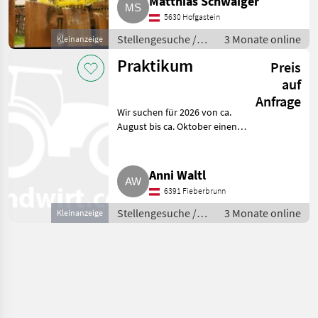
Matthias Schwaiger
Wir bieten für unseren UAB-
5630 Hofgastein
Betrieb auch heuer
Stellengesuche /
3 Monate online
Kleinanzeige
Praktika
Praktikum
Preis
auf
Anfrage
Wir suchen für 2026 von ca.
August bis ca. Oktober einen
Praktikanten, wäre für Feld-
und Hofarbeiten. Sehr gutes
Arbeitsklima im Bezirk
Anni Waltl
Kitzbüchel, Pillerseetal. Un
6391 Fieberbrunn
Stellengesuche /
3 Monate online
Kleinanzeige
Praktika