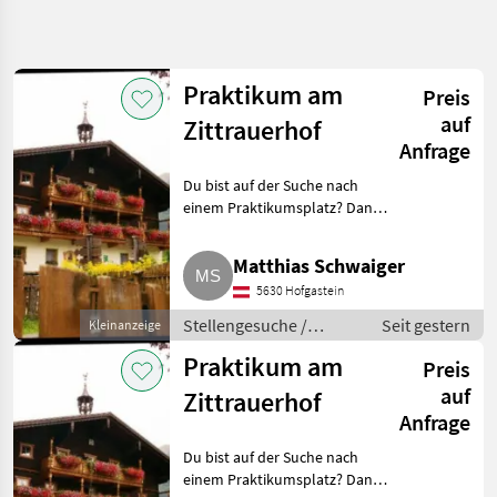
Suche
verfeinern
Praktikum am
Preis
Kategorie
Land
Filter
4
auf
Zittrauerhof
Anfrage
14
AKTUELLER
Zurücksetzen
Ergebnisse
Du bist auf der Suche nach
PFAD
anzeigen
einem Praktikumsplatz? Dann
Lohnarbeit
bist du bei uns genau richtig.
und Jobs
Wir bieten für unseren UAB-
Matthias Schwaiger
Stellengesuche
Betrieb auch heuer wieder
5630 Hofgastein
Plätze für das Praktikum.
Praktika
Stellengesuche /
Seit gestern
Kleinanzeige
Praktika
KATEGORIE
Praktikum am
WÄHLEN
Preis
auf
Zittrauerhof
Praktika
14
Anfrage
Du bist auf der Suche nach
MARKTPLATZ
einem Praktikumsplatz? Dann