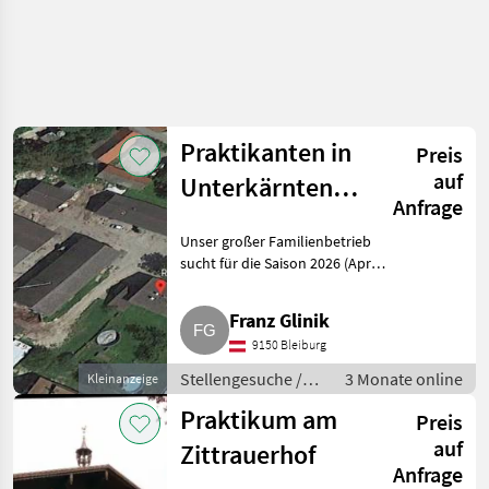
Praktikanten in
Preis
auf
Unterkärnten
Anfrage
gesucht
Unser großer Familienbetrieb
sucht für die Saison 2026 (April-
Oktober) Praktikanten. Unsere
Wirtschaft ist geteilt:
Franz Glinik
konventioneller
9150 Bleiburg
Mutterkuhbetrieb, 180 Stk.
Weidev
Stellengesuche /
3 Monate online
Kleinanzeige
Praktika
Praktikum am
Preis
auf
Zittrauerhof
Anfrage