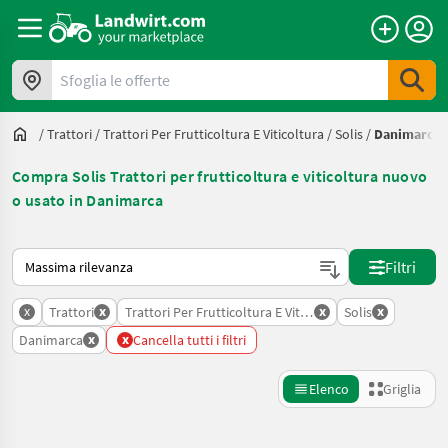
Sfoglia le offerte
/
Trattori
/
Trattori Per Frutticoltura E Viticoltura
/
Solis
/
Danimarca
Compra Solis Trattori per frutticoltura e viticoltura nuovo
o usato in Danimarca
Ecco come viene ordinato su Landwirt.com
Filtri
x
x
x
x
Trattori
Trattori Per Frutticoltura E Viticoltura
Solis
x
x
Danimarca
Cancella tutti i filtri
Elenco
Griglia