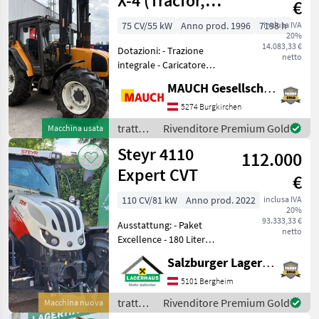
X-4 (Tracfor,
€
trazione
75 CV/55 kW
Anno prod. 1996
7198 h
inclusa IVA
20%
posteriore)
14.083,33 €
Dotazioni: - Trazione
netto
integrale - Caricatore
frontale (BAAS) - Attacco
MAUCH Gesellschaft m.b.H. & Co.KG
Euro - Circuito idraulico 3+4
- Comanda a leva singola -
5274 Burgkirchen
Comanda dell'asse centrale
trattori
Rivenditore Premium Gold
Macchina usata
- 2 dist
/
Steyr 4110
112.000
Renault
Expert CVT
€
110 CV/81 kW
Anno prod. 2022
inclusa IVA
20%
93.333,33 €
Ausstattung: - Paket
netto
Excellence - 180 Liter
Kraftstofftank + 19 Liter
Salzburger Lagerhaus-Technik
AdBlue-Tank mit
Abschließbaren Tankdeckel
5101 Bergheim
und Tankschutz -
trattori
Rivenditore Premium Gold
Macchina nuova
Vorglühanlage -
/ Steyr