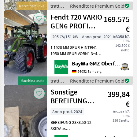
trattori
Rivenditore Premium Gold
Macchina nuova
/ Fendt
Fendt 720 VARIO
169.575
GEN6 PROFI
€
PLUS
205 CV/151 kW
Anno prod. 2021
inclusa IVA
3358 h
19%
142.500 €
1 1920 MM SPUR HINTEN1
netto
1950 MM SPUR VORN1 3+4
KREIS/MEHRFACHK.SCHLEPP1
BayWa GMZ Oberfranken
40 KM/H - AUSFÜHRUNG1
AB-SCHEINWERFER A-
96052 Bamberg
SÄULE+KOTFLÜGEL HINTEN
trattori
Rivenditore Premium Gold
Macchina usata
LED1 AB-SCHEINWERFER
/ Fendt
Sonstige
DACH HINTE
399,84
BEREIFUNG
€
23X8.50-12 SKI
Anno prod. 2024
inclusa IVA
19%
336 € netto
BEREIFUNG 23X8.50-12
SKIDAus
Umbereifung.Lagerort