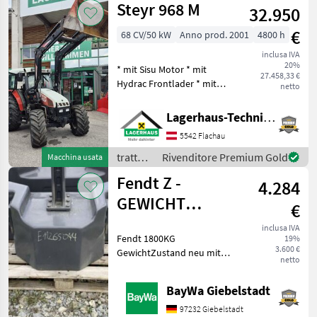
Steyr 968 M
Motorstaubr
32.950
€
68 CV/50 kW
Anno prod. 2001
4800 h
inclusa IVA
20%
* mit Sisu Motor * mit
27.458,33 €
Hydrac Frontlader * mit
netto
Kreuzhebel * inkl. Schaufel
1, 4 m * 4 gebrauchten
Lagerhaus-Technik Flachau
Schneeketten Wir bitten
5542 Flachau
telefonisch oder per Mail
Ihren Be
trattori
Rivenditore Premium Gold
Macchina usata
/ Steyr
Fendt Z -
4.284
GEWICHT
€
1800KG #A007
inclusa IVA
Fendt 1800KG
19%
3.600 €
GewichtZustand neu mit
netto
minimalen LagerspurenBei
Rückfragen stehen wir
BayWa Giebelstadt
Ihnen gerne zur Verfügung.
trattori Altri trattori
97232 Giebelstadt