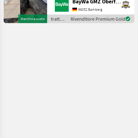
BayWa GMZ Oberfranken
BayWa Döbeln. trattori Altri
trattori
96052 Bamberg
trattori
Rivenditore Premium Gold
Macchina usata
/
Sonstige